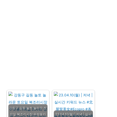
강동구 길동 놀토 놀라운 토
요일 복조리시장 푸팟퐁카
23.04.10(월) | 저녁 | 실시