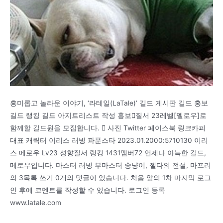
흥미롭고 놀라운 이야기, ‘라테일(LaTale)’ 길드 게시판 길드 홍보
길드 랭킹 길드 아지트리스트 작성 홍보질서 23레벨[멜로우]로
함께할 길드원을 모집합니다.  사진 Twitter 페이스북 링크카피
대표 캐릭터 이리스 러빙 파푼스타 2023.01.2000:5710130 이리
스 메로우 Lv23 성향질서 랭킹 1431멤버72 언제나 아늑한 길드,
메로우입니다. 마스터 러빙 부마스터 송냥이, 젤다의 전설, 마프리
의 3목록 쓰기 0개의 댓글이 있습니다. 처음 앞의 1차 마지막 로그
인 후에 코멘트를 작성할 수 있습니다. 로그인 등록
www.latale.com