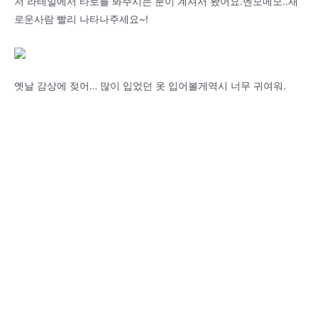
저 라테일에서 타로를 봐주시는 분이 계셔서 봤어요.멘모메모..새
로운사람 빨리 나타나주세요~!
옛날 감상에 젖어… 많이 입었던 옷 입어볼게역시 너무 귀여워.