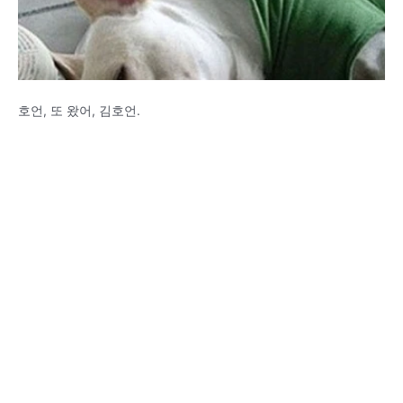
호언, 또 왔어, 김호언.