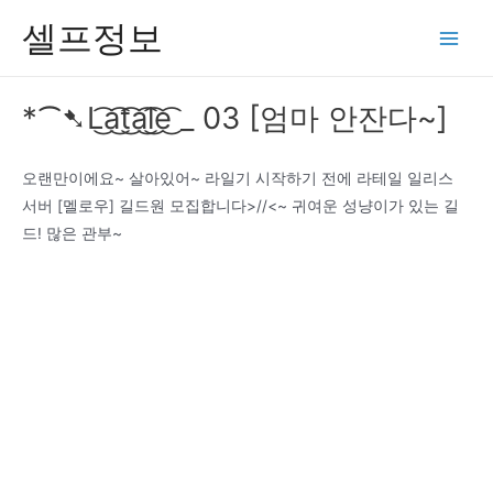
콘
셀프정보
텐
Main
츠
Men
로
*⁀➷L͜͡a͜͡t͜͡a͜͡l͜͡e͜͡ _ 03 [엄마 안잔다~]
건
너
뛰
오랜만이에요~ 살아있어~ 라일기 시작하기 전에 라테일 일리스
기
서버 [멜로우] 길드원 모집합니다>//<~ 귀여운 성냥이가 있는 길
드! 많은 관부~