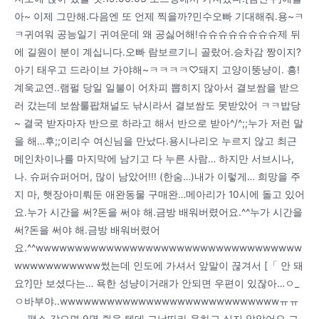
아~ 이제 그만해.다음엔 또 언제 찍을까?민수오빠 기대해줘.용~ㅋ
ㅋ귀여워 공능일기 귀여운데 왜 공싫어해!슈슈슈슈슈슈슈슈제 뒤
에 길원이 분이 계십니다.오빠 람보르기니 골랐어.승차감 짱이지?
아기 태우고 드라이브 가야해~ㅋㅋㅋㅋ♡돼지 고양이뚱냥이. 흥!
계욱교연..램펄 당일 일불이 어차피 뽑히지 않아서 결보쌈을 받으
러 갔는데 보쌈룰팝채널도 낚시라서 결보쌈도 못받았어 ㅋㅋ밥당
~ 결국 받자마자 반으로 하라고 해서 반으로 받아^/^;;누가 저런 말
을 해…후;;이리수 여신님을 만났다.용시나리오 누르지 않고 최근
메인차이나를 마지막에 남기고 다 누른 사람… 하지만 서브시나,
나. 슈퍼슈퍼어머, 많이 남았어!!! (한숨…)내가 이렇게… 희망을 주
지 마, 햇장아미뤄둔 애완동물 구매완…메아리가 10시에 돌고 있어
요.누가 시간을 써?돈을 써야 해.금방 배워버렸어요.^^누가 시간을
써?돈을 써야 해.금방 배워버렸어
요.^^wwwwwwwwwwwwwwwwwwwwwwwwwwwwwwwwww
wwwwwwwwwww썼는데 인도에 가셔서 앞말이 끊겨서 [「 안 돼
요?]만 보셨다는… 욕한 성냥이거래가 안되면 우편이 있잖아…ㅇ_
ㅇ바부야..wwwwwwwwwwwwwwwwwwwwwwwwwwwwㅠㅠ