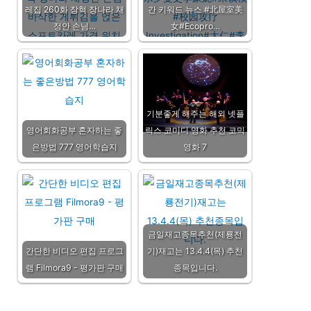
레집 260화 장혁 장나라 채
간 키워드 뉴스 #北屋室美
정안 손님…
女#Ecopro…
기분좋게 해주는 해외 넷플
영어회화공부 혼자하는 좋
릭스 코미디 영화 추천 코믹
은방법 777 영어학습지
영화 7
금일재고종목추천(제룡전
간단한 비디오 편집 프로그
기)재고는 13.4.4(목) 추천
램 Filmora9 - 평가판 구매
종목입니다.