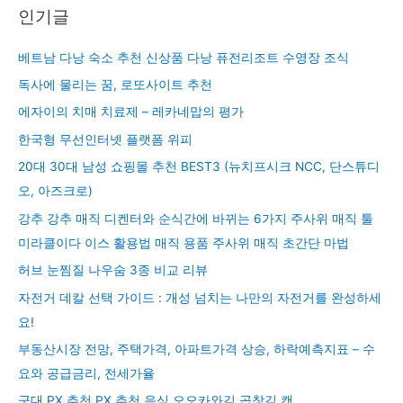
인기글
베트남 다낭 숙소 추천 신상품 다낭 퓨전리조트 수영장 조식
독사에 물리는 꿈, 로또사이트 추천
에자이의 치매 치료제 – 레카네맙의 평가
한국형 무선인터넷 플랫폼 위피
20대 30대 남성 쇼핑몰 추천 BEST3 (뉴치프시크 NCC, 단스튜디
오, 아즈크로)
강추 강추 매직 디켄터와 순식간에 바뀌는 6가지 주사위 매직 툴
미라클이다 이스 활용법 매직 용품 주사위 매직 초간단 마법
허브 눈찜질 나우숨 3종 비교 리뷰
자전거 데칼 선택 가이드 : 개성 넘치는 나만의 자전거를 완성하세
요!
부동산시장 전망, 주택가격, 아파트가격 상승, 하락예측지표 – 수
요와 공급금리, 전세가율
군대 PX 추천 PX 추천 음식 오오카와김 곱창김 캔