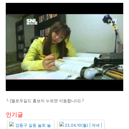
└ [멜로우길드 홍보지 누르면 이동합니다] ┘
인기글