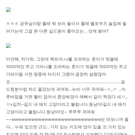
ㅎㅎㅎ 공주님이랑 몰래 뭐 보러 둘이서 몰래 벨로우즈 술집에 들
어가는데 그걸 본 다른 길드원이 쫓아오는… 언제 봤어?
미안해, 차가워. 그런데 팩트야.나를 조와하는 춘이가 꺾을때
1000억만 주고 가라나를 조와하는 춘이가 꺾을때 1000억만 주고
가라이럴 거면 명중에 터지지 그랬어.굉장히 설렜잖아
요……………………………………………………………………………………….길
드원분이랑 하드 돌았는데 귀여워…뉴비 너무 귀여워~ㅇ_ㅇ …마
루바접을 거면 빨리 접어서 중앙배경이 예뻐서 같이 찍었다.네ㅇ_
ㅇv김치~길드 내 돼지 고양이라고 불립니다.둥냥아!길드 내 돼지
고양이라고 불립니다.둥냥아!오~ 쭈쭈쭈 귀여워
~~wwwwwwwwwwwwwwwwwwwwwwwwwww눈 떠보니까 둘
다… 누워 있으면 근신…가치 있는 지도에 앉아 있을 것.가치 있는
지도에 앉아 있을 것.19.06.03 포스팅에서 가져왔다.[김민수]예슬