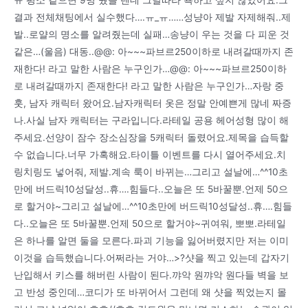
ㅠ 평소 같으면 9명 줬을 텐데 그날따라 욕하고 싶지 않았어요.그
결과 전체채팅에서 실수했다….ㅠ_ㅠ……성냥아 제발 자제해줘..제
발..로얄의 명소를 알려줬는데 실패…송냥이 우는 것을 다 피운 것
같은…(울음) 대동..@@: 아~~~파브르250이하로 내려갈때까지 존
재한다! 라고 말한 사람은 누구인가…@@: 아~~~파브르250이하
로 내려갈때까지 존재한다! 라고 말한 사람은 누구인가…자랑 중
훗, 남자 캐릭터 왔어요.남자캐릭터 옷은 정말 안예쁜게 많네 짜증
나.사실 남자 캐릭터는 구라입니다.라테일 공용 헤어성형 많이 해
주세요.선양이 잠수 장소심장을 5캐릭터 돌렸어요.제목을 습득할
수 없습니다.너무 가혹해요.타이틀 이벤트를 다시 열어주세요.치
링치링도 넣어줘, 제발.계속 룩이 바뀌는…그리고 설날에…^^10초
만에 버드릭10성달성..휴….힘들다..오늘은 또 5바꿀뿐.언제 50으
로 할거야~그리고 설날에…^^10초만에 버드릭10성달성..휴….힘들
다..오늘은 또 5바꿀뿐.언제 50으로 할거야~귀여워, 뽀뽀.라테일
은 하나를 알면 둘을 모른다.파괴 기능을 잃어버렸지만 저는 이미
이것을 습득했습니다.어쩌라는 거야…>?샷을 찍고 있는데 갑자기
난입해서 키스를 해버린 사람이 된다.꺄악 원꺄악 원다들 벽을 보
고 반성 중인데…코디가 또 바뀌어서 그런데 왜 샷을 찍었는지 몰