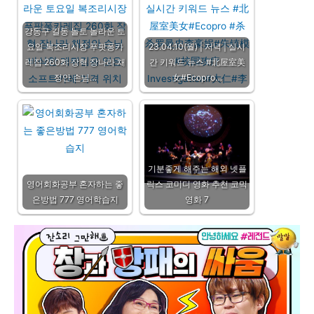
강동구 길동 놀토 놀라운 토
요일 복조리시장 푸팟퐁카
23.04.10(월) | 저녁 | 실시
레집 260화 장혁 장나라 채
간 키워드 뉴스 #北屋室美
정안 손님…
女#Ecopro…
기분좋게 해주는 해외 넷플
영어회화공부 혼자하는 좋
릭스 코미디 영화 추천 코믹
은방법 777 영어학습지
영화 7