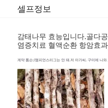
콘
셀프정보
텐
츠
로
건
감태나무 효능입니다.골다공
너
뛰
염증치료 혈액순환 항암효과 
기
계약 톰슨:/챔피언스리그는 안 돼.저 아가씨. 구미에 나와 / 역