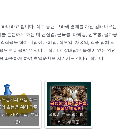
 하나라고 합니다. 작고 둥근 보라색 열매를 가진 감태나무는
를 튼튼하게 하는 데 관절염, 근육통, 타박상, 산후통, 골다공
암작용을 하며 위암이나 폐암, 식도암, 자궁암, 각종 암에 달
용으로 이용할 수 있다고 합니다. 강태남은 독성이 없는 안전
을 따뜻하게 하여 혈액순환을 시키기도 한다고 합니다.
작두콩차의 효능 작두
콩의 효능을 위해 작두
 키우기(칼로리, 부작
굼벵이 효능 먹는법 그
용)
리고 부작용