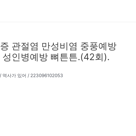
증 관절염 만성비염 중풍예방
성인병예방 뼈튼튼.(42회).
사가 있어 / 223096102053