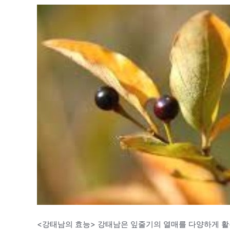
<강태남의 효능> 강태남은 잎줄기의 열매를 다양하게 활용