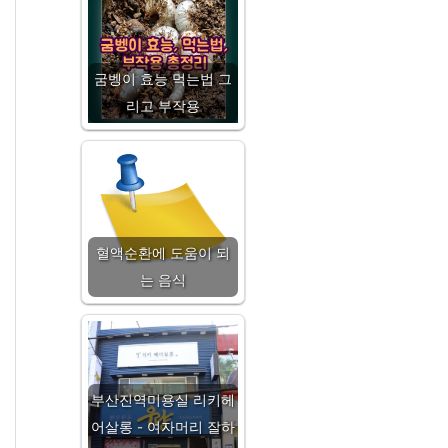
굼벵이 효능 먹는법 그
리고 부작용
혈액순환에 도움이 되
는 음식
부산진역미용실 리키헤
어살롱 - 여자머리 잘하