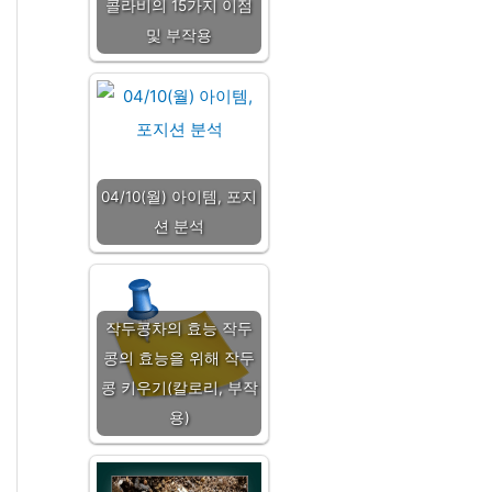
콜라비의 15가지 이점
및 부작용
04/10(월) 아이템, 포지
션 분석
작두콩차의 효능 작두
콩의 효능을 위해 작두
콩 키우기(칼로리, 부작
용)