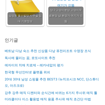
양구고양이분양 고양이무
삼성동 엘슨빌딩 사무실 임
료분양 샴 분양가 여기가 으
대 기본정보
뜸
인기글
베트남 다낭 숙소 추천 신상품 다낭 퓨전리조트 수영장 조식
독사에 물리는 꿈, 로또사이트 추천
에자이의 치매 치료제 – 레카네맙의 평가
한국형 무선인터넷 플랫폼 위피
20대 30대 남성 쇼핑몰 추천 BEST3 (뉴치프시크 NCC, 단스튜디
오, 아즈크로)
강추 강추 매직 디켄터와 순식간에 바뀌는 6가지 주사위 매직 툴
미라클이다 이스 활용법 매직 용품 주사위 매직 초간단 마법