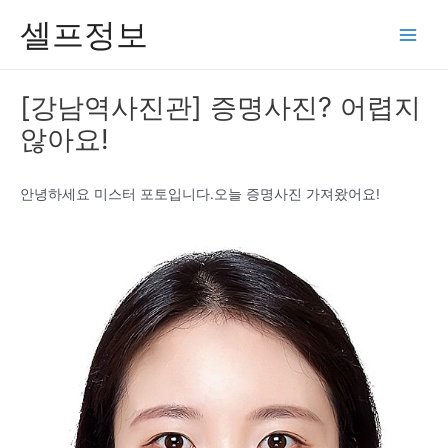
콘
셀프정보
텐
Main
츠
Men
로
[강남역사진관] 증명사진? 어렵지
건
않아요!
너
뛰
기
안녕하세요 미스터 포토입니다.오늘 증명사진 가져왔어요!