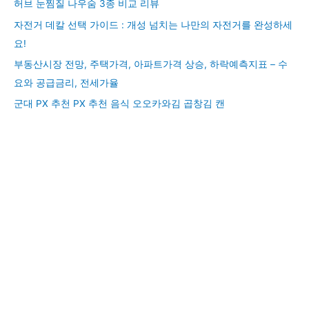
허브 눈찜질 나우숨 3종 비교 리뷰
자전거 데칼 선택 가이드 : 개성 넘치는 나만의 자전거를 완성하세
요!
부동산시장 전망, 주택가격, 아파트가격 상승, 하락예측지표 – 수
요와 공급금리, 전세가율
군대 PX 추천 PX 추천 음식 오오카와김 곱창김 캔