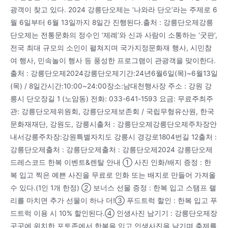
광객이 찾고 있다. 2024 강릉단오제는 ‘나와라 단오’라는 주제로 6
월 6일부터 6월 13일까지 8일간 진행된다.출처 : 강릉단오제강릉
단오제는 전통문화의 정수인 ‘제례’와 신과 사람이 소통하는 ‘굿판’,
전국 최대 규모의 소인이 펼쳐지며 국가지정문화재 행사, 시민참
여 행사, 민속놀이 행사 등 풍성한 프로그램이 관광객을 맞이한다.
출처 : 강릉단오제2024강릉단오제기간:24년6월6일(목)~6월13일
(목) / 8일간시간:10:00~24:00장소:남대천행사장 주소 : 강원 강
릉시 단오장길 1 (노암동) 전화: 033-641-1593 요금: 무료주최주
관: 강릉단오제위원회, 강릉단오제보존회 / 국립무형유산원, 한국
문화재재단, 강원도, 강릉시출처 : 강릉단오제강릉단오제주차장안
내서강릉주차장:강원특별자치도 강릉시 경강로1804번길 12출처 :
강릉단오제출처 : 강릉단오제출처 : 강릉단오제2024 강릉단오제
드레스코드 한복 이벤트&렌탈 안내 ① 사진 인화/배지 증정 : 한
복 입고 찍은 예쁜 사진을 무료로 인화 또는 배지로 만들어 가져올
수 있다.(1인 1개 한정) ② 보너스 선물 증정 : 한복 입고 스탬프 랠
리를 마치면 추가 선물이 하나 더!③ 푸드트럭 할인 : 한복 입고 푸
드트럭 이용 시 10% 할인된다.④ 인생사진 남기기 : 강릉단오제장
곳곳에 위치한 포토존에서 한복을 입고 인생사진을 남기며 축제를