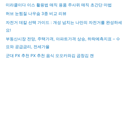
미라클이다 이스 활용법 매직 용품 주사위 매직 초간단 마법
허브 눈찜질 나우숨 3종 비교 리뷰
자전거 데칼 선택 가이드 : 개성 넘치는 나만의 자전거를 완성하세
요!
부동산시장 전망, 주택가격, 아파트가격 상승, 하락예측지표 – 수
요와 공급금리, 전세가율
군대 PX 추천 PX 추천 음식 오오카와김 곱창김 캔