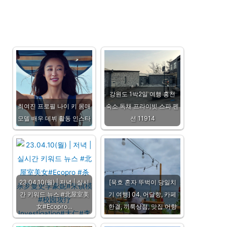
강원도 1박2일 여행 홍천
최여진 프로필 나이 키 몸매
숙소 독채 프라이빗 스파 펜
모델 배우 데뷔 활동 인스타
션 11914
23.04.10(월) | 저녁 | 실시
[묵호 혼자 뚜벅이 당일치
간 키워드 뉴스 #北屋室美
기 여행] 04. 어달항, 카페
女#Ecopro…
한결, 끼룩상점, 맛집 어향