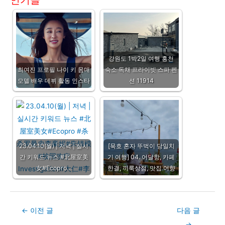
강원도 1박2일 여행 홍천
최여진 프로필 나이 키 몸매
숙소 독채 프라이빗 스파 펜
모델 배우 데뷔 활동 인스타
션 11914
23.04.10(월) | 저녁 | 실시
[묵호 혼자 뚜벅이 당일치
간 키워드 뉴스 #北屋室美
기 여행] 04. 어달항, 카페
女#Ecopro…
한결, 끼룩상점, 맛집 어향
Post
←
이전 글
다음 글
navigation
→