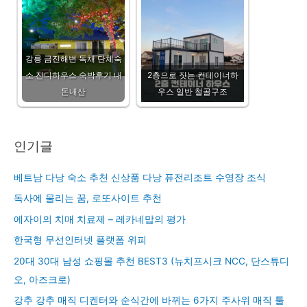
강릉 금진해변 독채 단체숙
소 잔디하우스 숙박후기 내
2층으로 짓는 컨테이너하
돈내산
우스 일반 철골구조
인기글
베트남 다낭 숙소 추천 신상품 다낭 퓨전리조트 수영장 조식
독사에 물리는 꿈, 로또사이트 추천
에자이의 치매 치료제 – 레카네맙의 평가
한국형 무선인터넷 플랫폼 위피
20대 30대 남성 쇼핑몰 추천 BEST3 (뉴치프시크 NCC, 단스튜디
오, 아즈크로)
강추 강추 매직 디켄터와 순식간에 바뀌는 6가지 주사위 매직 툴