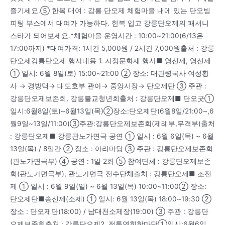
즐기세요.⑤ 한복 대여 : 강릉 단오제 체험마을 내에 있는 단오빔
피팅 부스에서 대여가 가능하다. 한복 입고 강릉단오제의 패셔니
스타가 되어보세요.*체험마을 운영시간 : 10:00~21:00(6/13은
17:00까지) *대여가격: 1시간 5,000원 / 2시간 7,000원출처 : 강릉
단오제강릉단오제 행사내용 1. 지정문화재 행사■ 영신제, 영신제
① 일시: 6월 8일(토) 15:00~21:00 ② 장소: 대관령국사 여성황
사 → 경방댁→ 대도호부 관아→ 중앙시장→ 단오제단 ③ 주관 :
강릉단오제보존회, 강릉불교청년회출처 : 강릉단오제■ 단오굿①
일시:6월8일(토)~6월13일(목)②장소:단오제단(6월8일/21:00~,6
월9일~13일/11:00)③주관:강릉단오제보존회(제례부,무격부)출처
: 강릉단오제■ 강릉관노가면극 공연 ① 일시 : 6월 6일(목) ~ 6월
13일(목) / 8일간 ② 장소 : 아리마당 ③ 주관 : 강릉단오제보존회
(관노가면극부) ④ 공연 : 1일 2회 ⑤ 참여단체 : 강릉단오제보존
회(관노가면극부), 관노가면극 전수단체출처 : 강릉단오제■ 조전
제 ① 일시 : 6월 9일(일) ~ 6월 13일(목) 10:00~11:00② 장소:
단오제단■송신제(소제) ① 일시: 6월 13일(목) 18:00~19:30 ②
장소 : 단오제단(18:00) / 남대천소제장(19:00) ③ 주관 : 강릉단
오제보존회출처 : 강릉단오제2. 전통연희한마당①일시:6월6일