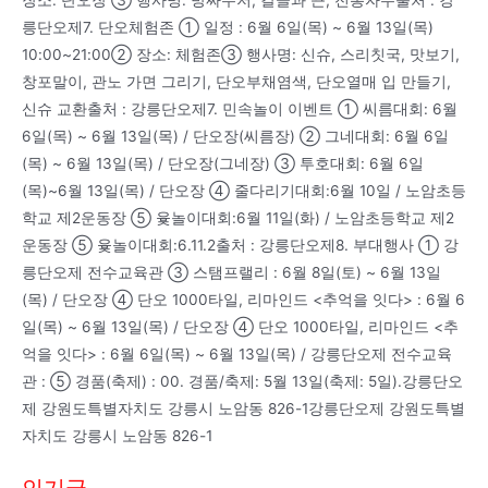
릉단오제7. 단오체험존 ① 일정 : 6월 6일(목) ~ 6월 13일(목)
10:00~21:00② 장소: 체험존③ 행사명: 신슈, 스리칫국, 맛보기,
창포말이, 관노 가면 그리기, 단오부채염색, 단오열매 입 만들기,
신슈 교환출처 : 강릉단오제7. 민속놀이 이벤트 ① 씨름대회: 6월
6일(목) ~ 6월 13일(목) / 단오장(씨름장) ② 그네대회: 6월 6일
(목) ~ 6월 13일(목) / 단오장(그네장) ③ 투호대회: 6월 6일
(목)~6월 13일(목) / 단오장 ④ 줄다리기대회:6월 10일 / 노암초등
학교 제2운동장 ⑤ 윷놀이대회:6월 11일(화) / 노암초등학교 제2
운동장 ⑤ 윷놀이대회:6.11.2출처 : 강릉단오제8. 부대행사 ① 강
릉단오제 전수교육관 ③ 스탬프랠리 : 6월 8일(토) ~ 6월 13일
(목) / 단오장 ④ 단오 1000타일, 리마인드 <추억을 잇다> : 6월 6
일(목) ~ 6월 13일(목) / 단오장 ④ 단오 1000타일, 리마인드 <추
억을 잇다> : 6월 6일(목) ~ 6월 13일(목) / 강릉단오제 전수교육
관 : ⑤ 경품(축제) : 00. 경품/축제: 5월 13일(축제: 5일).강릉단오
제 강원도특별자치도 강릉시 노암동 826-1강릉단오제 강원도특별
자치도 강릉시 노암동 826-1
인기글