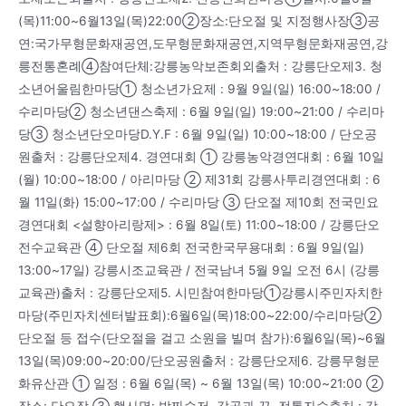
(목)11:00~6월13일(목)22:00②장소:단오절 및 지정행사장③공
연:국가무형문화재공연,도무형문화재공연,지역무형문화재공연,강
릉전통혼례④참여단체:강릉농악보존회외출처 : 강릉단오제3. 청
소년어울림한마당① 청소년가요제 : 9월 9일(일) 16:00~18:00 /
수리마당② 청소년댄스축제 : 6월 9일(일) 19:00~21:00 / 수리마
당③ 청소년단오마당D.Y.F : 6월 9일(일) 10:00~18:00 / 단오공
원출처 : 강릉단오제4. 경연대회 ① 강릉농악경연대회 : 6월 10일
(월) 10:00~18:00 / 아리마당 ② 제31회 강릉사투리경연대회 : 6
월 11일(화) 15:00~17:00 / 수리마당 ③ 단오절 제10회 전국민요
경연대회 <설향아리랑제> : 6월 8일(토) 11:00~18:00 / 강릉단오
전수교육관 ④ 단오절 제6회 전국한국무용대회 : 6월 9일(일)
13:00~17일) 강릉시조교육관 / 전국남녀 5월 9일 오전 6시 (강릉
교육관)출처 : 강릉단오제5. 시민참여한마당①강릉시주민자치한
마당(주민자치센터발표회):6월6일(목)18:00~22:00/수리마당②
단오절 등 접수(단오절을 걸고 소원을 빌며 참가):6월6일(목)~6월
13일(목)09:00~20:00/단오공원출처 : 강릉단오제6. 강릉무형문
화유산관 ① 일정 : 6월 6일(목) ~ 6월 13일(목) 10:00~21:00 ②
장소: 단오장 ③ 행사명: 방짜수저, 갈골과 끈, 전통자수출처 : 강