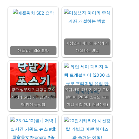
미성년자 아이의 주식계좌
애플워치 SE2 요약
개설하는 방법
광주 상무지구 치평동 포스
유럽 세미 패키지 여행 트래
기 가게 술집 카드단말기 식
블비어 (2030 소규모 프리
당 카페 음식점
미엄 유럽 단체 배낭여행)