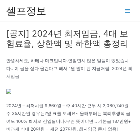
콘
셀프정보
텐
Main
츠
Men
로
[공지] 2024년 최저임금, 4대 보
건
험료율, 상한액 및 하한액 총정리
너
뛰
기
안녕하세요, 하테나 마크입니다.연말연시 많은 일들이 있었습니
다.. 이 글을 싣다 올린다고 해서 1월 말이 된 지금처럼. 2024년 최
저임금
2024년 – 최저시급 9,860원 – 주 40시간 근무 시 2,060,740원
주 35시간인 경우는?옆 표를 보세요~ 올해부터는 복리후생적 급
여도 100% 최저로 산입됩니다.무슨 뜻이냐면… 기본급 187만원+
비과세 식대 20만원 = 세전 207만원, 최저임금 문제 없음!