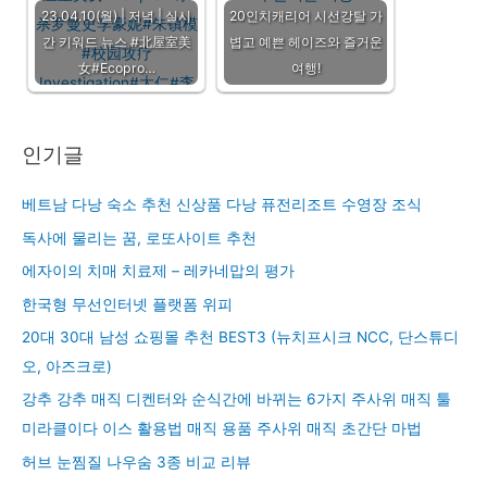
23.04.10(월) | 저녁 | 실시
20인치캐리어 시선강탈 가
간 키워드 뉴스 #北屋室美
볍고 예쁜 헤이즈와 즐거운
女#Ecopro…
여행!
인기글
베트남 다낭 숙소 추천 신상품 다낭 퓨전리조트 수영장 조식
독사에 물리는 꿈, 로또사이트 추천
에자이의 치매 치료제 – 레카네맙의 평가
한국형 무선인터넷 플랫폼 위피
20대 30대 남성 쇼핑몰 추천 BEST3 (뉴치프시크 NCC, 단스튜디
오, 아즈크로)
강추 강추 매직 디켄터와 순식간에 바뀌는 6가지 주사위 매직 툴
미라클이다 이스 활용법 매직 용품 주사위 매직 초간단 마법
허브 눈찜질 나우숨 3종 비교 리뷰