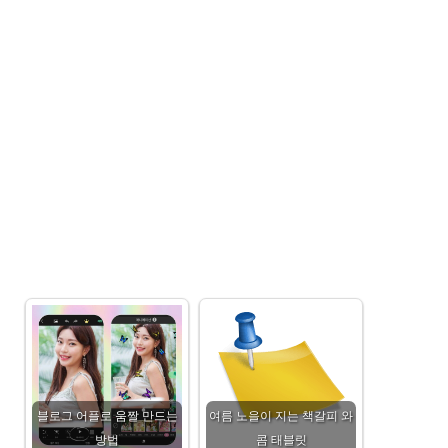
블로그 어플로 움짤 만드는
여름 노을이 지는 책갈피 와
방법
콤 태블릿