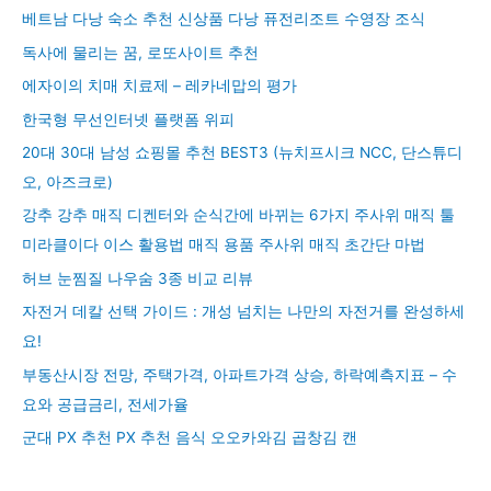
베트남 다낭 숙소 추천 신상품 다낭 퓨전리조트 수영장 조식
독사에 물리는 꿈, 로또사이트 추천
에자이의 치매 치료제 – 레카네맙의 평가
한국형 무선인터넷 플랫폼 위피
20대 30대 남성 쇼핑몰 추천 BEST3 (뉴치프시크 NCC, 단스튜디
오, 아즈크로)
강추 강추 매직 디켄터와 순식간에 바뀌는 6가지 주사위 매직 툴
미라클이다 이스 활용법 매직 용품 주사위 매직 초간단 마법
허브 눈찜질 나우숨 3종 비교 리뷰
자전거 데칼 선택 가이드 : 개성 넘치는 나만의 자전거를 완성하세
요!
부동산시장 전망, 주택가격, 아파트가격 상승, 하락예측지표 – 수
요와 공급금리, 전세가율
군대 PX 추천 PX 추천 음식 오오카와김 곱창김 캔