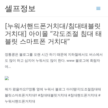
콘
셀프정보
텐
Main
츠
Men
로
[누워서핸드폰거치대/침대태블릿
건
거치대] 아이몰 “각도조절 침대 태
너
뛰
블릿 스마트폰 거치대”
기
깡통콩은 블로그를 오랜 시간 하기 때문에 지하철에서도 버스에서
도 많이 하고 심지어 누워서도 많이 한다. www 블로그에 회람자
여…
뭐가 왔을까요!?깡통 옆에 누워서 블로그 아이템!각도조절침대태
블릿스마트폰거치대!! #침대태블릿거치대 #침대핸드폰거치대 #
누워서핸드폰거치대