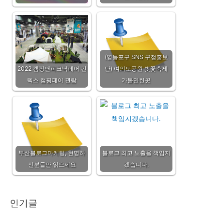
(영등포구 SNS 구정홍보
2022 캠핑앤피크닉페어 킨
단) 여의도공원 벚꽃축제
텍스 캠핑페어 관람
가볼만한곳
부산블로그마케팅, 현명하
블로그 최고 노출을 책임지
신분들만 읽으세요
겠습니다.
인기글