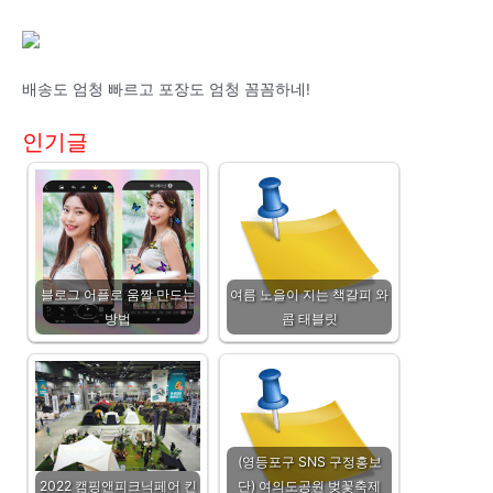
배송도 엄청 빠르고 포장도 엄청 꼼꼼하네!
인기글
블로그 어플로 움짤 만드는
여름 노을이 지는 책갈피 와
방법
콤 태블릿
(영등포구 SNS 구정홍보
2022 캠핑앤피크닉페어 킨
단) 여의도공원 벚꽃축제