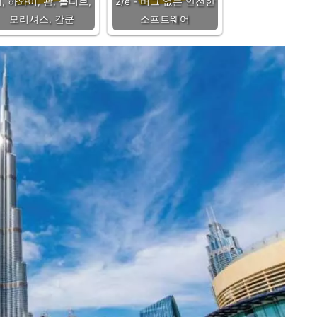
, 하와이, 괌, 몰디브,
2/e - 버그 없는 안전한
모리셔스, 칸쿤
소프트웨어