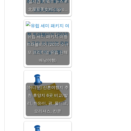
실시간 키워드 뉴스 #
北屋室美女#Ecopro…
유럽 세미 패키지 여행
트래블비어 (2030 소규
모 프리미엄 유럽 단체
배낭여행)
[허니문] 신혼여행지 추
천 휴양지 6곳 비교/발
리, 하와이, 괌, 몰디브,
모리셔스, 칸쿤