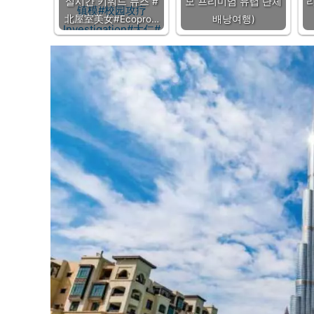
실시간 키워드 뉴스 #
모 프리미엄 유럽 단체
리
北屋室美女#Ecopro…
배낭여행)