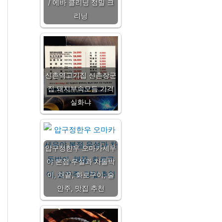
/ 에바 클리닝 정밀 크
리닝
신촌역고기집 신촌장군
집 돼지부속모듬 가격
실화냐
압구정한우 오마카세우
야 본점 우설과 차돌박
이, 채끝, 화로구이, 술
안주, 맛집 추천