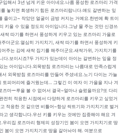
구입해서 3년 넘게 키운 아이네요.나름 풍성한 로즈마리 가격
기를 놓치면 회생하기 힘든 로즈마리랍니다.얘도 갈변하는 잎
수를 줄이고~ 작았던 얼굴이 금방 커지는 거예요.한번에 확 트이
 키울 수 있을 정도의 아이입니다.그냥 물 주는 것만 신경쓰
 새싹 따기를 하면서 풍성하게 키우고 있는 로즈마리 가을로
해주더군요.열심히 가지치기, 새싹 따기를 하면서 풍성하게 키
 찍어주는 김에 새싹 집기를 해주더군요.새싹가위, 가지치기를
니다.보이시죠?두 가지가 있는데이 아이는 갈변하는 잎을 정
 있는 아이입니다.외목받침 로즈마리는 나름대로 만족스럽게
해서 외목받침 로즈마리를 만들어 주셨네요.노기 다이는 가늘
의 토피어리에 즐거웠는데… 그렇긴 이 여자 이 가을을 지나 겨
 로즈마ー루을 볼 수 없어서 결국~얼마나 슬펐을까요?또 다리
 완전히 적응한 시점에서 다양하게 로즈마리를 키우고 싶었거
박고 적응한 것 같으면 비틀어~항상 싹트기와 가지치기로 벌거
라고 생각합니다.우선 키를 키우는 것에만 집중해야 해요 겨
요.우리집 로즈마리 형제의 성장기인 봄이 오면 가지치기로 땅
인 봄이 오면 가지치기로 땅을 갈아놔야 해. 여분으로