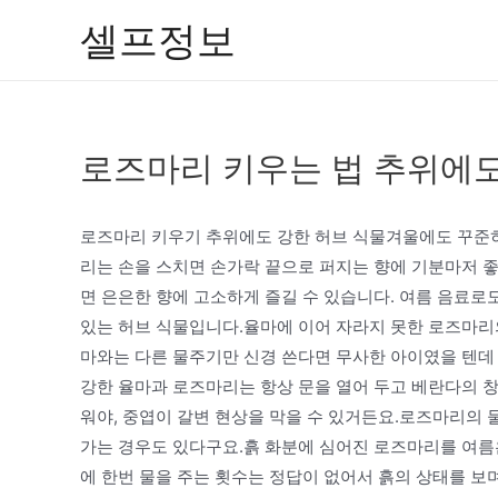
콘
셀프정보
텐
츠
로
건
로즈마리 키우는 법 추위에도
너
뛰
기
로즈마리 키우기 추위에도 강한 허브 식물겨울에도 꾸준
리는 손을 스치면 손가락 끝으로 퍼지는 향에 기분마저 
면 은은한 향에 고소하게 즐길 수 있습니다. 여름 음료로
있는 허브 식물입니다.율마에 이어 자라지 못한 로즈마리
마와는 다른 물주기만 신경 쓴다면 무사한 아이였을 텐데
강한 율마과 로즈마리는 항상 문을 열어 두고 베란다의 창
워야, 중엽이 갈변 현상을 막을 수 있거든요.로즈마리의 
가는 경우도 있다구요.흙 화분에 심어진 로즈마리를 여름
에 한번 물을 주는 횟수는 정답이 없어서 흙의 상태를 