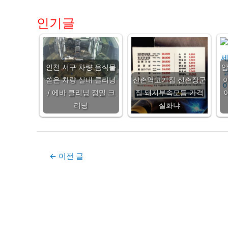
인기글
인천 서구 차량 음식물
쏟은 차량 실내 클리닝
신촌역고기집 신촌장군
/ 에바 클리닝 정밀 크
집 돼지부속모듬 가격
리닝
실화냐
Post
←
이전 글
navigation