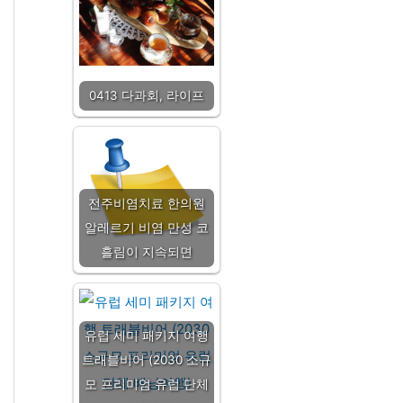
0413 다과회, 라이프
전주비염치료 한의원
알레르기 비염 만성 코
흘림이 지속되면
유럽 세미 패키지 여행
트래블비어 (2030 소규
모 프리미엄 유럽 단체