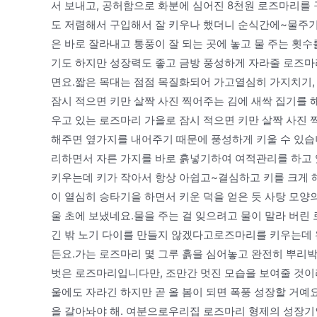
서 보내고, 공허함으로 화분에 심어진 8천원 로즈마리를 
도 저렴해서 구입해서 잘 키우나 했더니 순식간에~물주
은 바로 잘라내고 통풍이 잘 되는 곳에 놓고 물 주는 횟
기도 하지만 성장력도 좋고 금방 풍성하게 자라줄 로즈마리
면요.짧은 목대는 점점 목질화되어 가고열심히 가지치기,
잠시 적으면 키만 살짝 사진 찍어주는 김에 새싹 집기를 
우고 있는 로즈마리 가을로 잠시 적으면 키만 살짝 사진
해주면 옆가지를 내어주기 때문에 풍성하게 키울 수 있습
리하면서 자른 가지를 바로 흙넣기하여 여적관리를 하고
키우는데 키가 작아서 항상 아쉽고~결심하고 키를 크게 
이 열심히 승타기을 하면서 키운 덕을 얻은 듯 사탕 모양
울 초에 보냈네요.물을 주는 걸 잊으려고 물이 말라 버린
긴 밖 노기 다이를 만들지 않겠다고로즈마리를 키우는데
든요.가는 로즈마리 몇 그루 흙을 심어놓고 완전히 뿌리
벗은 로즈마리입니다만, 조만간 멋진 모습을 보여줄 것이
울에도 자라긴 하지만 곧 올 봄이 되면 폭풍 성장할 거예
을 갈아놔야 해. 여분으로우리집 로즈마리 형제의 성장기