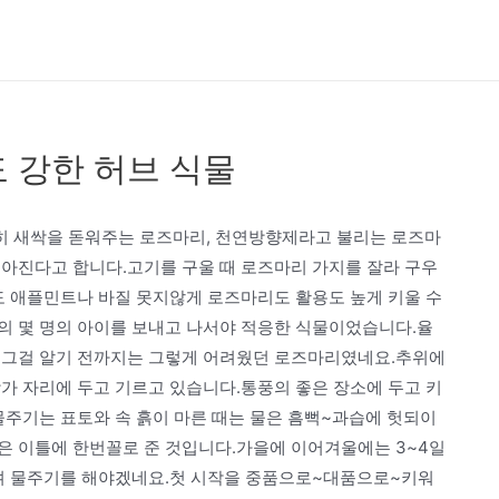
 강한 허브 식물
히 새싹을 돋워주는 로즈마리, 천연방향제라고 불리는 로즈마
좋아진다고 합니다.고기를 구울 때 로즈마리 가지를 잘라 구우
도 애플민트나 바질 못지않게 로즈마리도 활용도 높게 키울 수
의 몇 명의 아이를 보내고 나서야 적응한 식물이었습니다.율
 그걸 알기 전까지는 그렇게 어려웠던 로즈마리였네요.추위에
가 자리에 두고 기르고 있습니다.통풍의 좋은 장소에 두고 키
물주기는 표토와 속 흙이 마른 때는 물은 흠뻑~과습에 헛되이
은 이틀에 한번꼴로 준 것입니다.가을에 이어겨울에는 3~4일
보며 물주기를 해야겠네요.첫 시작을 중품으로~대품으로~키워