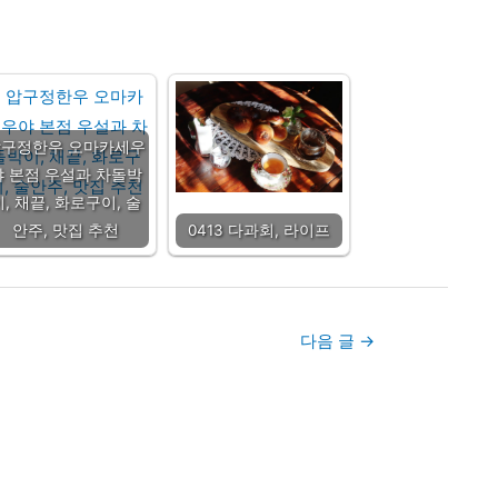
압구정한우 오마카세우
야 본점 우설과 차돌박
이, 채끝, 화로구이, 술
안주, 맛집 추천
0413 다과회, 라이프
다음 글
→