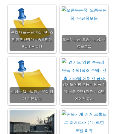
속초 대포동 전객실 바다조
망권 펜션매매 #속초펜션
오줌누는꿈, 오줌누는꿈, 무
#속초부동산
료꿈모음
경기도 양평 수능리 단독 주
삼성동 엘슨빌딩 사무실 임
택(목조 주택) 건축 시스템
대 기본정보
에어컨 공사