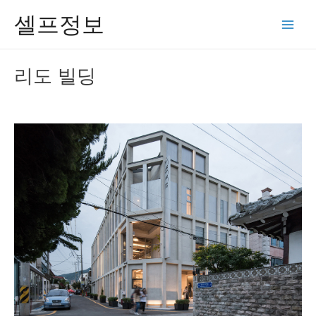
콘
셀프정보
텐
Main
츠
Men
로
리도 빌딩
건
너
뛰
기