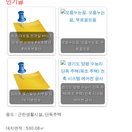
인기글
속초 대포동 전객실 바다조
망권 펜션매매 #속초펜션
오줌누는꿈, 오줌누는꿈, 무
#속초부동산
료꿈모음
경기도 양평 수능리 단독 주
삼성동 엘슨빌딩 사무실 임
택(목조 주택) 건축 시스템
대 기본정보
에어컨 공사
용도 : 근린생활시설, 단독주택
대지면적 : 530.06㎡