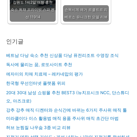
강원도 1박2일 여행 홍천
숙소 독채 프라이빗 스파 펜
손목시계 예거 르쿨트르 리
션 11914
베르소 유니크한 모델 리뷰
인기글
베트남 다낭 숙소 추천 신상품 다낭 퓨전리조트 수영장 조식
독사에 물리는 꿈, 로또사이트 추천
에자이의 치매 치료제 – 레카네맙의 평가
한국형 무선인터넷 플랫폼 위피
20대 30대 남성 쇼핑몰 추천 BEST3 (뉴치프시크 NCC, 단스튜디
오, 아즈크로)
강추 강추 매직 디켄터와 순식간에 바뀌는 6가지 주사위 매직 툴
미라클이다 이스 활용법 매직 용품 주사위 매직 초간단 마법
허브 눈찜질 나우숨 3종 비교 리뷰
자전거 데칼 선택 가이드 : 개성 넘치는 나만의 자전거를 완성하세