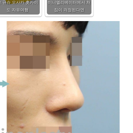
쿄 규슈 오사카 홋카이
미니엘리베이터에서 처
도 자유여행
짐이 걱정된다면