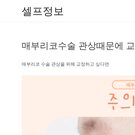
콘
셀프정보
텐
츠
로
건
매부리코수술 관상때문에 교
너
뛰
기
매부리코 수술 관상을 위해 교정하고 싶다면