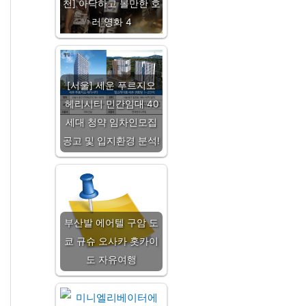
천] 아닥하고 볼만한 호
러 영화 4
[서울] 세운 푸르지오
헤리시티 민간임대 40
세대 청약 임차인모집
공고 및 입지환경 분석!
부산발 에어텔 구암 도
쿄 규슈 오사카 홋카이
도 자유여행