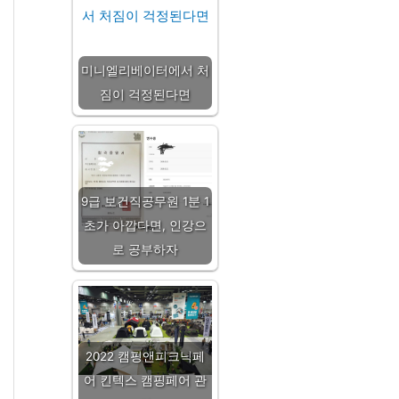
미니엘리베이터에서 처
짐이 걱정된다면
9급 보건직공무원 1분 1
초가 아깝다면, 인강으
로 공부하자
2022 캠핑앤피크닉페
어 킨텍스 캠핑페어 관