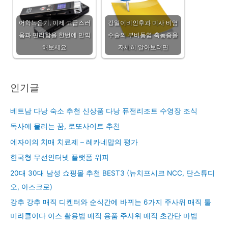
어학녹음기, 이제 고급스러
강일이비인후과 미사 비염
움과 편리함을 한번에 만끽
수술의 부비동염 축농증을
해보세요
자세히 알아보려면
인기글
베트남 다낭 숙소 추천 신상품 다낭 퓨전리조트 수영장 조식
독사에 물리는 꿈, 로또사이트 추천
에자이의 치매 치료제 – 레카네맙의 평가
한국형 무선인터넷 플랫폼 위피
20대 30대 남성 쇼핑몰 추천 BEST3 (뉴치프시크 NCC, 단스튜디
오, 아즈크로)
강추 강추 매직 디켄터와 순식간에 바뀌는 6가지 주사위 매직 툴
미라클이다 이스 활용법 매직 용품 주사위 매직 초간단 마법