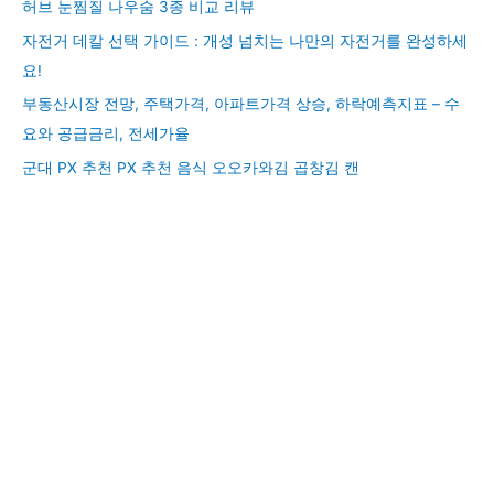
허브 눈찜질 나우숨 3종 비교 리뷰
자전거 데칼 선택 가이드 : 개성 넘치는 나만의 자전거를 완성하세
요!
부동산시장 전망, 주택가격, 아파트가격 상승, 하락예측지표 – 수
요와 공급금리, 전세가율
군대 PX 추천 PX 추천 음식 오오카와김 곱창김 캔