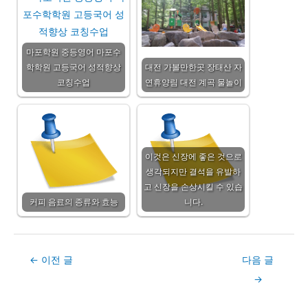
마포학원 중등영어 마포수
학학원 고등국어 성적향상
대전 가볼만한곳 장태산 자
코칭수업
연휴양림 대전 계곡 물놀이
이것은 신장에 좋은 것으로
생각되지만 결석을 유발하
고 신장을 손상시킬 수 있습
커피 음료의 종류와 효능
니다.
Post
←
이전 글
다음 글
navigation
→