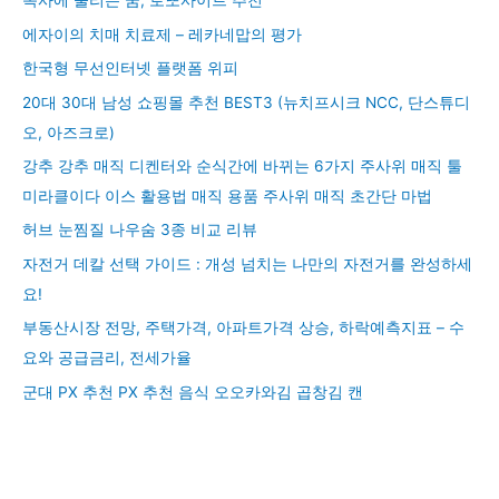
독사에 물리는 꿈, 로또사이트 추천
에자이의 치매 치료제 – 레카네맙의 평가
한국형 무선인터넷 플랫폼 위피
20대 30대 남성 쇼핑몰 추천 BEST3 (뉴치프시크 NCC, 단스튜디
오, 아즈크로)
강추 강추 매직 디켄터와 순식간에 바뀌는 6가지 주사위 매직 툴
미라클이다 이스 활용법 매직 용품 주사위 매직 초간단 마법
허브 눈찜질 나우숨 3종 비교 리뷰
자전거 데칼 선택 가이드 : 개성 넘치는 나만의 자전거를 완성하세
요!
부동산시장 전망, 주택가격, 아파트가격 상승, 하락예측지표 – 수
요와 공급금리, 전세가율
군대 PX 추천 PX 추천 음식 오오카와김 곱창김 캔