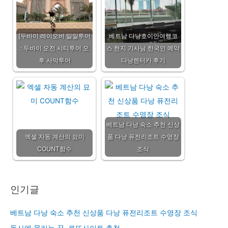
[두바이 레이오버 일일투어
베트남 다낭호이안여행코
: 두바이 오전 시티투어 오
스 현지 기사님 한국인 예약
후 사막투어
다낭렌터카 후기
베트남 다낭 숙소 추천 신상
엑셀 자동 계산의 묘미
품 다낭 퓨전리조트 수영장
COUNT함수
조식
인기글
베트남 다낭 숙소 추천 신상품 다낭 퓨전리조트 수영장 조식