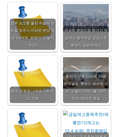
청주 코오롱 율량 하늘채 센
트럴 청주시 아파트 분양 정
아파트 분양신청 하기가 무
보 (내덕동, 분양가, 모델하
섭네요 원자재값 상승으로
우스)
분양가 급등하네요
동작구 구축 아파트 39평
리모델링: 헷세드 패브릭 쇼
허브 눈찜질 나우숨 3종 비
파, 오블리크테이블 식탁/
교 리뷰
의자, 테라조 욕실
금일재고종목추천(제룡전