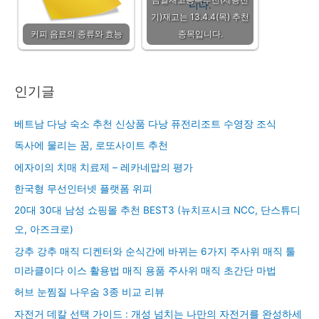
기)재고는 13.4.4(목) 추천
커피 음료의 종류와 효능
종목입니다.
인기글
베트남 다낭 숙소 추천 신상품 다낭 퓨전리조트 수영장 조식
독사에 물리는 꿈, 로또사이트 추천
에자이의 치매 치료제 – 레카네맙의 평가
한국형 무선인터넷 플랫폼 위피
20대 30대 남성 쇼핑몰 추천 BEST3 (뉴치프시크 NCC, 단스튜디
오, 아즈크로)
강추 강추 매직 디켄터와 순식간에 바뀌는 6가지 주사위 매직 툴
미라클이다 이스 활용법 매직 용품 주사위 매직 초간단 마법
허브 눈찜질 나우숨 3종 비교 리뷰
자전거 데칼 선택 가이드 : 개성 넘치는 나만의 자전거를 완성하세