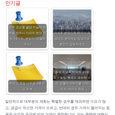
인기글
청주 코오롱 율량 하늘채 센
트럴 청주시 아파트 분양 정
아파트 분양신청 하기가 무
보 (내덕동, 분양가, 모델하
섭네요 원자재값 상승으로
우스)
분양가 급등하네요
동작구 구축 아파트 39평
리모델링: 헷세드 패브릭 쇼
허브 눈찜질 나우숨 3종 비
파, 오블리크테이블 식탁/
교 리뷰
의자, 테라조 욕실
일반적으로 대부분의 재화는 특별한 경우를 제외하면 수요가 많
고, 공급이 적으면 가격이 오르고, 반대의 경우 가격이 떨어지는 등
결국 수요와 공급에 따라 가격이 결정됩니다. 이는 주택에 대해서