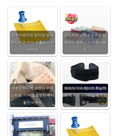
전주비염치료 한의원 알레
스트레칭 근력운동밴드 칼
르기 비염 만성 코흘림이 지
로바이 피트니스 라텍스밴
속되면
드
여성손목시계 브랜드 순위
허리지지대 제대로 확실하
상위권 : 다니엘웰링턴 추석
게 해주는 아나프길 척추보
할인 이벤트
호대