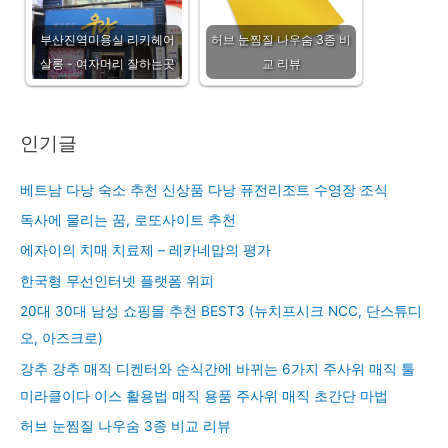
부산진역미용실 리키헤어
허브 눈찜질 나우숨 3종 비
살롱 - 여자머리 잘하는곳
교 리뷰
인기글
베트남 다낭 숙소 추천 신상품 다낭 퓨전리조트 수영장 조식
독사에 물리는 꿈, 로또사이트 추천
에자이의 치매 치료제 – 레카네맙의 평가
한국형 무선인터넷 플랫폼 위피
20대 30대 남성 쇼핑몰 추천 BEST3 (뉴치프시크 NCC, 단스튜디
오, 아즈크로)
강추 강추 매직 디켄터와 순식간에 바뀌는 6가지 주사위 매직 툴
미라클이다 이스 활용법 매직 용품 주사위 매직 초간단 마법
허브 눈찜질 나우숨 3종 비교 리뷰