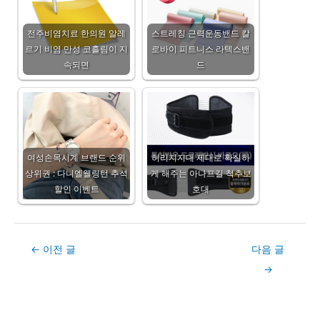
전주비염치료 한의원 알레
스트레칭 근력운동밴드 칼
르기 비염 만성 코흘림이 지
로바이 피트니스 라텍스밴
속되면
드
여성손목시계 브랜드 순위
허리지지대 제대로 확실하
상위권 : 다니엘웰링턴 추석
게 해주는 아나프길 척추보
할인 이벤트
호대
Post
←
이전 글
다음 글
navigation
→