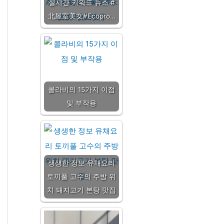
실시간 키워드 뉴스 #
北屋室美女#Ecopro…
콜라비의 15가지 이점
및 부작용
생생한 정보 유채요리
토끼풀 고수의 주방 위
치 돼지고기 본탕 맛집