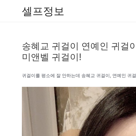
콘
셀프정보
텐
츠
로
건
송혜교 귀걸이 연예인 귀걸이
너
뛰
미앤벨 귀걸이!
기
귀걸이를 평소에 잘 안하는데 송혜교 귀걸이, 연예인 귀