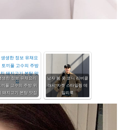
생생한 정보 유채요리
남자 봄 옷 코디 리버클
토끼풀 고수의 주방 위
래시 자켓 스타일링 데
치 돼지고기 본탕 맛집
일리룩