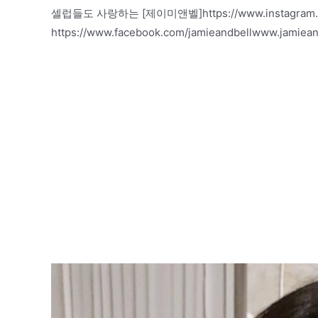
셀럽들도 사랑하는 [제이미앤벨]https://www.instagram.com/j
https://www.facebook.com/jamieandbellwww.jamiean