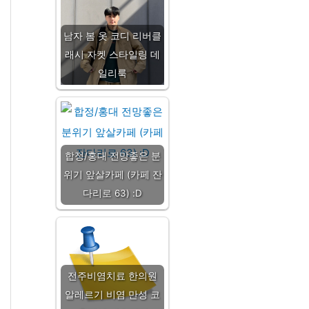
남자 봄 옷 코디 리버클
래시 자켓 스타일링 데
일리룩
합정/홍대 전망좋은 분
위기 앞살카페 (카페 잔
다리로 63) :D
전주비염치료 한의원
알레르기 비염 만성 코