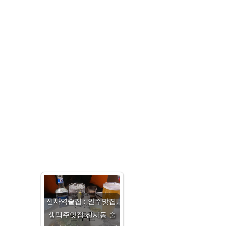
신사역술집 : 안주맛집,
생맥주맛집 신사동 술