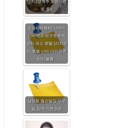
단지 (생맥주 오픈이벤
트 중!)
오사카여행#2 난카이
난바역과 오구로초역
근처 숙소 호텔 [리치몬
드 호텔 난바 다이코쿠
초]더블룸…
삼성동 엘슨빌딩 사무
실 임대 기본정보