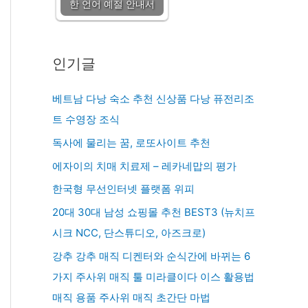
한 언어 예절 안내서
인기글
베트남 다낭 숙소 추천 신상품 다낭 퓨전리조
트 수영장 조식
독사에 물리는 꿈, 로또사이트 추천
에자이의 치매 치료제 – 레카네맙의 평가
한국형 무선인터넷 플랫폼 위피
20대 30대 남성 쇼핑몰 추천 BEST3 (뉴치프
시크 NCC, 단스튜디오, 아즈크로)
강추 강추 매직 디켄터와 순식간에 바뀌는 6
가지 주사위 매직 툴 미라클이다 이스 활용법
매직 용품 주사위 매직 초간단 마법