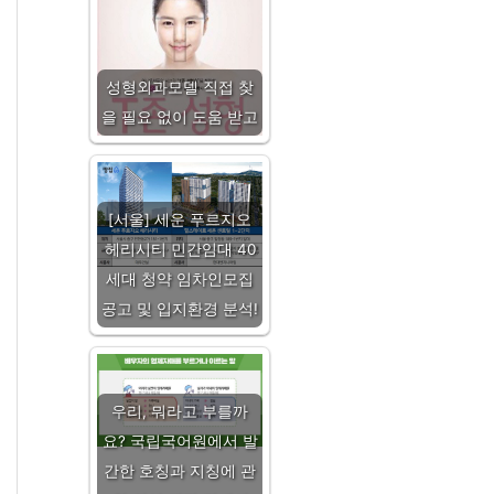
성형외과모델 직접 찾
을 필요 없이 도움 받고
[서울] 세운 푸르지오
헤리시티 민간임대 40
세대 청약 임차인모집
공고 및 입지환경 분석!
우리, 뭐라고 부를까
요? 국립국어원에서 발
간한 호칭과 지칭에 관