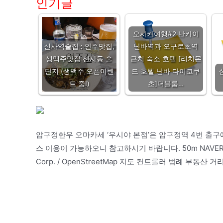
인기글
오사카여행#2 난카이
신사역술집 : 안주맛집,
난바역과 오구로초역
생맥주맛집 신사동 술
근처 숙소 호텔 [리치몬
단지 (생맥주 오픈이벤
드 호텔 난바 다이코쿠
트 중!)
초]더블룸…
압구정한우 오마카세 ‘우시야 본점’은 압구정역 4번 출구
스 이용이 가능하오니 참고하시기 바랍니다. 50m NAVER Cor
Corp. / OpenStreetMap 지도 컨트롤러 범례 부동산 거