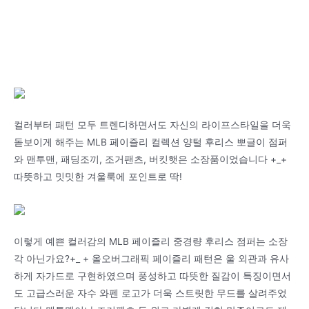
컬러부터 패턴 모두 트렌디하면서도 자신의 라이프스타일을 더욱
돋보이게 해주는 MLB 페이즐리 컬렉션 양털 후리스 뽀글이 점퍼
와 맨투맨, 패딩조끼, 조거팬츠, 버킷햇은 소장품이었습니다 +_+
따뜻하고 밋밋한 겨울룩에 포인트로 딱!
이렇게 예쁜 컬러감의 MLB 페이즐리 중경량 후리스 점퍼는 소장
각 아닌가요?+_ + 올오버그래픽 페이즐리 패턴은 울 외관과 유사
하게 자가드로 구현하였으며 풍성하고 따뜻한 질감이 특징이면서
도 고급스러운 자수 와펜 로고가 더욱 스트릿한 무드를 살려주었