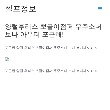
콘
셀프정보
텐
Main
츠
Men
로
양털후리스 뽀글이점퍼 우주소녀
건
보나 아우터 포근해!
너
뛰
기
포근한 양털 후리스 뽀글이점퍼 우주소녀 보나 코디까지 >_<
포근한 양털 후리스 뽀글이점퍼 우주소녀 보나 코디까지 >_<