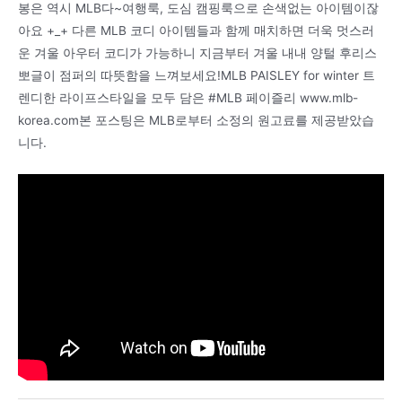
봉은 역시 MLB다~여행룩, 도심 캠핑룩으로 손색없는 아이템이잖
아요 +_+ 다른 MLB 코디 아이템들과 함께 매치하면 더욱 멋스러
운 겨울 아우터 코디가 가능하니 지금부터 겨울 내내 양털 후리스
뽀글이 점퍼의 따뜻함을 느껴보세요!MLB PAISLEY for winter 트
렌디한 라이프스타일을 모두 담은 #MLB 페이즐리 www.mlb-
korea.com본 포스팅은 MLB로부터 소정의 원고료를 제공받았습
니다.