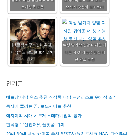
소개팅룩 모음
오사카 갓성비 도미토리
[넷플릭스 공포영화 추천]
여성 발가락 양말 디자인 귀
아닥하고 볼만한 호러 영화
여운 더 캣 기능성 등산 패
4
션 양말 추천
인기글
베트남 다낭 숙소 추천 신상품 다낭 퓨전리조트 수영장 조식
독사에 물리는 꿈, 로또사이트 추천
에자이의 치매 치료제 – 레카네맙의 평가
한국형 무선인터넷 플랫폼 위피
20대 30대 남성 쇼핑몰 추천 BEST3 (뉴치프시크 NCC, 단스튜디