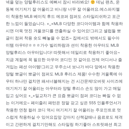
넥을 덮는 양털후리스도 예뻐서 잠시 바라봐요!
데님 팬츠, 운
동복 여기저기 잘 어울리고 비니랑 너무 잘 어울려요.에스파지젤
이 착용한 MLB 베이직 후드 에코퍼 점퍼도 스타일리쉬하고 포근
한 느낌이 들었습니다. +_+MLB 다양한 코디아이템과 함께 착용하
시면 더욱 멋진 겨울코디를 연출하실 수 있어요!그리고 셀럽들 뽀
글이 점퍼 착용 숏도 빼놓을 수 없죠~ 집에서도 밖에서도 필수아
이템 아우터!ㅎㅎㅎ가수 빌리하람과 션이 착용한 아우터도 MLB
양털후리스 아우터입니다! 따뜻해서 데일리로 착용하기 좋아요~
지금 계절에 꼭 필요한 아우어 코디인 것 같아요.언제 어디서나 즐
겨입는 패션 아이템!그리고 우주소녀 보나가 바다 앞에서 착용한
양털 뽀글이 뽀글이 점퍼도 MLB 후리스 제품! 수수한 겨울룩에 아
우터 하나만 걸치면 패셔너블해지는 건 시간문제!오버핏 사이즈에
여기저기 잘 어울리는 아우터라 양털 후리스 손도 많이 가고 매일
입고 싶어요 +_+일교차가 큰 요즘 뽀글이 점퍼 코디는 빠질 수 없
는 이거에요~ 페이즐리 패턴은 정말 갖고 싶은 555 인플루언서가
착용한 연청 컬러 코디 역시 여기저기 잘 어울리는 주포인트로 멋
스럽게 착용하실 수 있어요집앞 강아지 산책갈때나 음료로도 제격
이고 간편하게 걸치기만해도 스타일링 하기좋아 스트릿패션 최고