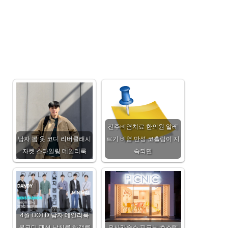
전주비염치료 한의원 알레
남자 봄 옷 코디 리버클래시
르기 비염 만성 코흘림이 지
자켓 스타일링 데일리룩
속되면
4월 OOTD 남자 데일리룩
봄코디 패션 남친룩 하객룩
오사카숙소 피크닉 호스텔