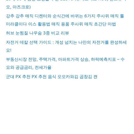
오, 아즈크로)
강추 강추 매직 디켄터와 순식간에 바뀌는 6가지 주사위 매직 툴
미라클이다 이스 활용법 매직 용품 주사위 매직 초간단 마법
허브 눈찜질 나우숨 3종 비교 리뷰
자전거 데칼 선택 가이드 : 개성 넘치는 나만의 자전거를 완성하세
요!
부동산시장 전망, 주택가격, 아파트가격 상승, 하락예측지표 – 수
요와 공급금리, 전세가율
군대 PX 추천 PX 추천 음식 오오카와김 곱창김 캔