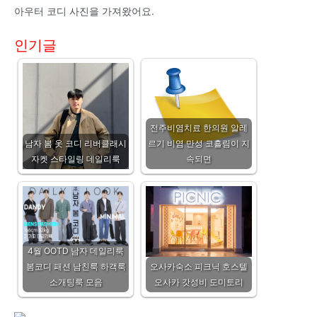
아우터 코디 사진을 가져왔어요.
인기글
전주비염치료 한의원 알레
남자 봄 옷 코디 리버클래시
르기 비염 만성 코흘림이 지
자켓 스타일링 데일리룩
속되면
4월 OOTD 남자 데일리룩
봄코디 패션 남친룩 하객룩
오사카숙소 피크닉 호스텔
소개팅룩 모음
오사카 갓성비 도미토리