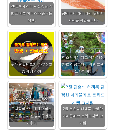
20인치캐리어 시선강탈 가
볍고 예쁜 헤이즈와 즐거운
평택 베이커리 카페, 땅에서
여행!
저녁을 먹었습니다
디스커버리 키즈 여아 래쉬
꽃가루 알레르기, 안구건조
가드 여름휴가 준비 키즈샌
증 예방 안경
들까지 겟!
곤지암리조트 렌탈샵 리프
2월 결혼식 하객룩 단정한
트권 할인과 신상의류 렌탈
마리끌레르 트위드자켓 코
이용기
디찜