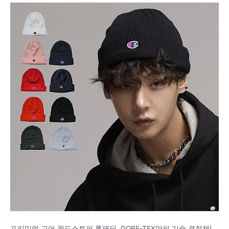
프리미엄 고어 윈드스토퍼 롱패딩, GORE-TEX만의 기술 결정체!