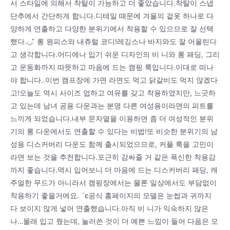
서 스타일에 의해서 착탈이 가능하고 더 좋았습니다.착탈이 스냅
단추에서 간단하게 합니다.디테일 때문에 겨울의 겉옷 하나로 다
양하게 연출하고 다양한 분위기에서 착용할 수 있으므로 잘 선택
했다.◡ ̎ 롱 원피스와 내츄럴 코디!레깅스나 바지와도 잘 어울린다
고 생각합니다.어디에나 입기 쉬운 디자인의 비 니와 롱 패딩, 그리
고 운동화까지 따뜻하고 마음에 드는 캠핑 룩입니다.이대로 떠나
야 합니다..이번 캠프장에 가면 라면도 먹고 닭갈비도 먹지 않겠다
고!오늘도 역시 사이즈 업하고 여유를 갖고 착용하였지만, 느긋하
고 있는데 남녀 공용 다운과는 분명 다른 여성용이라면의 피트를
느끼게 되었습니다.내부 문자열을 이용하면 좀 더 여성적인 분위
기의 롱 다운에서도 연출할 수 있다는 비법!또 비슷한 분위기의 남
성용 디스커버리 다운도 함께 출시되었으므로, 커플 룩을 고민이
라면 보는 것을 추천합니다.포근히 감싸줄 거 같은 푹신한 착용감
까지 좋습니다.역시 입어보니 더 마음에 드는 디스커버리 패딩, 캐
주얼한 무드가 아니라서 캠핑장에서는 물론 일상에서도 부담없이
착용하기 좋을거에요. ´ε공식 홈페이지의 모델은 눈썹과 귀까지
다 보이지 않게 넣어 연출했습니다.아직 비 니가 익숙하지 않은
나…몰래 입고 줬는데, 눌러쓴 것이 더 예쁜 느낌이 들어 다음은 모