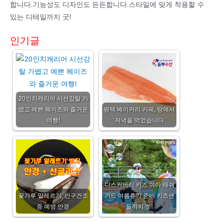
합니다.기능성도 디자인도 든든합니다.스타일에 맞게 착용할 수
있는 디테일까지 굿!
인기글
20인치캐리어 시선강탈 가
볍고 예쁜 헤이즈와 즐거운
평택 베이커리 카페, 땅에서
여행!
저녁을 먹었습니다
디스커버리 키즈 여아 래쉬
꽃가루 알레르기, 안구건조
가드 여름휴가 준비 키즈샌
증 예방 안경
들까지 겟!