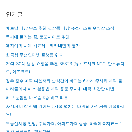
인기글
베트남 다낭 숙소 추천 신상품 다낭 퓨전리조트 수영장 조식
독사에 물리는 꿈, 로또사이트 추천
에자이의 치매 치료제 – 레카네맙의 평가
한국형 무선인터넷 플랫폼 위피
20대 30대 남성 쇼핑몰 추천 BEST3 (뉴치프시크 NCC, 단스튜디
오, 아즈크로)
강추 강추 매직 디켄터와 순식간에 바뀌는 6가지 주사위 매직 툴
미라클이다 이스 활용법 매직 용품 주사위 매직 초간단 마법
허브 눈찜질 나우숨 3종 비교 리뷰
자전거 데칼 선택 가이드 : 개성 넘치는 나만의 자전거를 완성하세
요!
부동산시장 전망, 주택가격, 아파트가격 상승, 하락예측지표 – 수
요와 공급금리, 전세가율