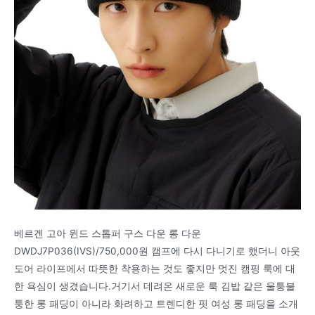
베르겐 고아 윈드 스톱퍼 구스 다운 롱 다운
DWDJ7P036(IVS)/750,000원 캠프에 다시 다니기로 했더니 아웃
도어 라이프에서 따뜻한 착용하는 것도 좋지만 멋진 캠핑 룩에 대
한 욕심이 생겼습니다.거기서 데려온 새로운 룩 김밥 같은 울퉁불
퉁한 롱 패딩이 아니라 화려하고 트렌디한 핏 여성 롱 패딩을 소개