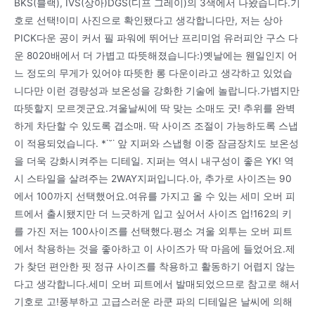
BKS(블랙), IVS(상아)DGS(디프 그레이)의 3색에서 나왔습니다.기
호로 선택!이미 사진으로 확인됐다고 생각합니다만, 저는 상아
PICK다운 공이 커서 필 파워에 뛰어난 프리미엄 유러피안 구스 다
운 8020배에서 더 가볍고 따뜻해졌습니다:)옛날에는 웬일인지 어
느 정도의 무게가 있어야 따뜻한 롱 다운이라고 생각하고 있었습
니다만 이런 경량성과 보온성을 강화한 기술에 놀랍니다.가볍지만
따뜻할지 모르겟군요.겨울날씨에 딱 맞는 소매도 굿! 추위를 완벽
하게 차단할 수 있도록 겹소매. 딱 사이즈 조절이 가능하도록 스냅
이 적용되었습니다. *˙˘˙ 앞 지퍼와 스냅형 이중 잠금장치도 보온성
을 더욱 강화시켜주는 디테일. 지퍼는 역시 내구성이 좋은 YK! 역
시 스타일을 살려주는 2WAY지퍼입니다.아, 추가로 사이즈는 90
에서 100까지 선택했어요.여유를 가지고 올 수 있는 세미 오버 피
트에서 출시됐지만 더 느긋하게 입고 싶어서 사이즈 업!162의 키
를 가진 저는 100사이즈를 선택했다.평소 겨울 외투는 오버 피트
에서 착용하는 것을 좋아하고 이 사이즈가 딱 마음에 들었어요.제
가 찾던 편안한 핏 정규 사이즈를 착용하고 활동하기 어렵지 않는
다고 생각합니다.세미 오버 피트에서 발매되었으므로 참고로 해서
기호로 고!풍부하고 고급스러운 라쿤 파의 디테일은 날씨에 의해