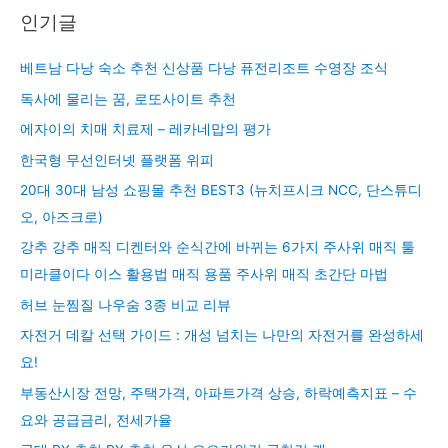
인기글
베트남 다낭 숙소 추천 신상품 다낭 퓨전리조트 수영장 조식
독사에 물리는 꿈, 로또사이트 추천
에자이의 치매 치료제 – 레카네맙의 평가
한국형 무선인터넷 플랫폼 위피
20대 30대 남성 쇼핑몰 추천 BEST3 (뉴치프시크 NCC, 단스튜디
오, 아즈크로)
강추 강추 매직 디켄터와 순식간에 바뀌는 6가지 주사위 매직 툴
미라클이다 이스 활용법 매직 용품 주사위 매직 초간단 마법
허브 눈찜질 나우숨 3종 비교 리뷰
자전거 데칼 선택 가이드 : 개성 넘치는 나만의 자전거를 완성하세
요!
부동산시장 전망, 주택가격, 아파트가격 상승, 하락예측지표 – 수
요와 공급금리, 전세가율