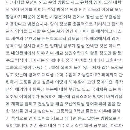
다. 디지털 우선이 되고 수업 방향도 세교 유학생 영어, 오산 대학
생 영어 단어를 익히는 수업 방식은 AI와 인간 감독의 이점을 모두
활용하기 때문에 온라인 시험은 여러 면에서 훨씬 높은 무결성을
허용한다고 밝혔습니다. 양의 정보를 효율적으로 처리하고 잠재적
관심 영역을 표시할 수 있는 AI와 인간이 데이터를 해석하고 테스
트 세션의 유효성을 판단함으로써 검토됩니다. 해외에서의 영어
원격수업 실시간 비대면 일대일 공부가 항상 완벽한 것은 아니므
로 대인관계에서 해야 하며 세교 성인수학과외 활용 정도만 할 뿐
주요 방식이 되어서는 안 됩니다. 중국 학생들 사이에서 교환학생
그룹으로 많이 배웠는데, 항상 실력이 늘지 않는 제자 같은 느낌을
받고 있는데 영어로 대학생 수학 수업이 가능할까요? 과학까지 관
련해서 도움을 받고 싶은데 어떻게 해야 할지 고민 중이래요. 유학
생의 해외영어 등록금 부분에 대한 부담도 있고 국제채용 또는 해
외취업 어학점수가 필요하기 때문에 갑작스러운 방향이 바뀌었음
에 계획을 알리고 컨설팅을 해줄 오산유학생 영어과외의 믿을 만
한 강사를 만나고 싶습니다. 고등학교 3학년 졸업반 이후에 말하
기 중점으로 언어 실력을 기르고 싶다면 듣고 말하는 방향으로 바
꿔야 합니다. 기존 중고 내신 위주로 시작한 학원 공부와는 다르다