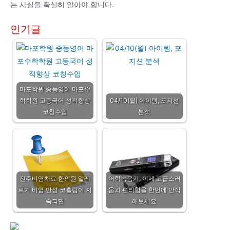
는 사실을 확실히 알아야 합니다.
인기글
마포학원 중등영어 마포수
학학원 고등국어 성적향상
04/10(월) 아이템, 포지션
코칭수업
분석
전주비염치료 한의원 알레
어학녹음기, 이제 고급스러
르기 비염 만성 코흘림이 지
움과 편리함을 한번에 만끽
속되면
해보세요