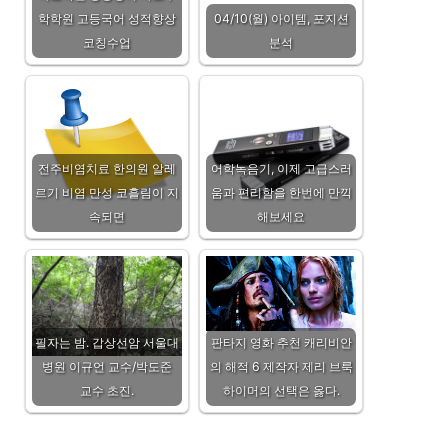
학학원 고등국어 성적향상
04/10(월) 아이템, 포지션
코칭수업
분석
전주비염치료 한의원 알레
어학녹음기, 이제 고급스러
르기 비염 만성 코흘림이 지
움과 편리함을 한번에 만끽
속되면
해보세요
필자는 밤. 갑상선암 서울대
판타지 영화 추천 캐리비안
병원 이규언 교수/박도준
의 해적 6 제작자 제리 브룩
교수 초진.
하이머의 선택은 옳다.