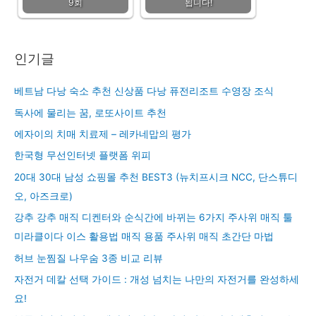
9회
됩니다!
인기글
베트남 다낭 숙소 추천 신상품 다낭 퓨전리조트 수영장 조식
독사에 물리는 꿈, 로또사이트 추천
에자이의 치매 치료제 – 레카네맙의 평가
한국형 무선인터넷 플랫폼 위피
20대 30대 남성 쇼핑몰 추천 BEST3 (뉴치프시크 NCC, 단스튜디
오, 아즈크로)
강추 강추 매직 디켄터와 순식간에 바뀌는 6가지 주사위 매직 툴
미라클이다 이스 활용법 매직 용품 주사위 매직 초간단 마법
허브 눈찜질 나우숨 3종 비교 리뷰
자전거 데칼 선택 가이드 : 개성 넘치는 나만의 자전거를 완성하세
요!