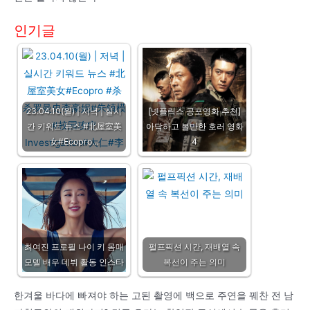
인기글
23.04.10(월) | 저녁 | 실시
[넷플릭스 공포영화 추천]
간 키워드 뉴스 #北屋室美
아닥하고 볼만한 호러 영화
女#Ecopro…
4
최여진 프로필 나이 키 몸매
펄프픽션 시간, 재배열 속
모델 배우 데뷔 활동 인스타
복선이 주는 의미
한겨울 바다에 빠져야 하는 고된 촬영에 백으로 주연을 꿰찬 전 남