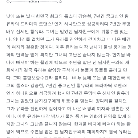
✩˖┈┈┈┈•✼••┈┈┈┈˖✩
낮에 뜨는 별 대한민국 최고의 톱스타 강승현, 7년간 중고신인 황
유라의 드라마틱 로맨스! 연기 하나만으로 성공하려다 7년간 무명
배우 신세인 황유라. 그녀는 믿었던 남자친구에게 뒤통수를 맞는
다. 양다리를 걸치던 그가 유라를 잔인하게 걷어차고 더 나은 배경
의 여자와 결혼한 것이다. 이후 유라는 대작 냄새가 물씬 풍기는 영
화의 단역을 맡게 되지만 그녀의 고난은 끝나지 않는다. 한겨울 바
다에 빠져야 하는 촬영에 백으로 주연을 맡은 전 남자친구와의 재
회까지?! 결국 유라는 촬영장 구석에서 눈물과 콧물을 흘리고 만
다. 그때 흥행보증수표라 불리며… bit.ly 낮에 뜨는 별 대한민국 최
고의 톱스타 강승현, 7년간 중고신인 황유라의 드라마틱 로맨스!
연기 하나만으로 성공하려 했지만 7년간 무명배우 신세인 황유라.
그녀는 믿었던 남자친구에게 뒤통수를 맞는다. 양다리를 걸치던
그가 유라를 잔인하게 걷어차고 더 나은 배경의 여자와 결혼한 것
이다. 이후 유라는 대작 냄새가 물씬 풍기는 영화의 단역을 맡게 되
지만 그녀의 고난은 끝나지 않는다. 한겨울 바다에 빠져야 하는 촬
영에 백으로 주연을 맡은 전 남자친구와의 재회까지?! 결국 유라는