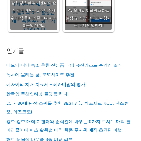
강추 강추 매직 디켄터와 순
식간에 바뀌는 6가지 주사
PC 모바일 넷플릭스 화질
위 매직 툴 미라클이다 이스
설정 및 저장 그리고 시청기
활용법 매직…
록 삭제 방법까지!
인기글
베트남 다낭 숙소 추천 신상품 다낭 퓨전리조트 수영장 조식
독사에 물리는 꿈, 로또사이트 추천
에자이의 치매 치료제 – 레카네맙의 평가
한국형 무선인터넷 플랫폼 위피
20대 30대 남성 쇼핑몰 추천 BEST3 (뉴치프시크 NCC, 단스튜디
오, 아즈크로)
강추 강추 매직 디켄터와 순식간에 바뀌는 6가지 주사위 매직 툴
미라클이다 이스 활용법 매직 용품 주사위 매직 초간단 마법
허브 눈찜질 나우숨 3종 비교 리뷰