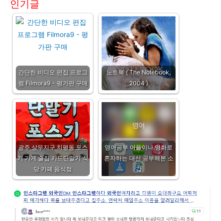
인기글
간단한 비디오 편집 프로그
노트북 ( The Notebook,
램 Filmora9 - 평가판 구매
2004 )
광주 상무지구 치평동 포스
영어공부 어플이나 영화로
기 가게 술집 카드단말기 식
혼자하는 대신 공부해본 소
당 카페 음식점
감