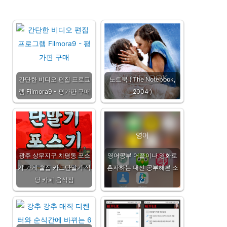
간단한 비디오 편집 프로그
노트북 ( The Notebook,
램 Filmora9 - 평가판 구매
2004 )
광주 상무지구 치평동 포스
영어공부 어플이나 영화로
기 가게 술집 카드단말기 식
혼자하는 대신 공부해본 소
당 카페 음식점
감