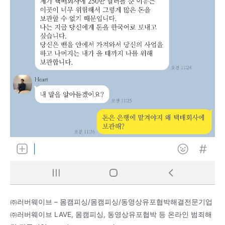
㈜러버웨이브 – 몸캠피싱/몸캠피싱/동영상유포협박해결전문기업
㈜러버웨이브 LAVE, 몸캠피싱, 동영상유포협박 등 온라인 범죄해