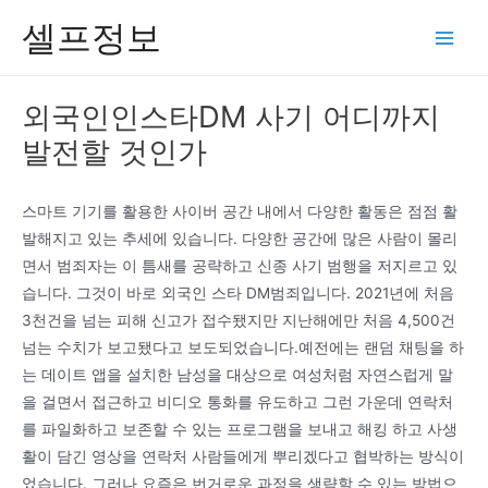
콘
셀프정보
텐
Main
츠
Men
로
외국인인스타DM 사기 어디까지
건
발전할 것인가
너
뛰
기
스마트 기기를 활용한 사이버 공간 내에서 다양한 활동은 점점 활
발해지고 있는 추세에 있습니다. 다양한 공간에 많은 사람이 몰리
면서 범죄자는 이 틈새를 공략하고 신종 사기 범행을 저지르고 있
습니다. 그것이 바로 외국인 스타 DM범죄입니다. 2021년에 처음
3천건을 넘는 피해 신고가 접수됐지만 지난해에만 처음 4,500건
넘는 수치가 보고됐다고 보도되었습니다.예전에는 랜덤 채팅을 하
는 데이트 앱을 설치한 남성을 대상으로 여성처럼 자연스럽게 말
을 걸면서 접근하고 비디오 통화를 유도하고 그런 가운데 연락처
를 파일화하고 보존할 수 있는 프로그램을 보내고 해킹 하고 사생
활이 담긴 영상을 연락처 사람들에게 뿌리겠다고 협박하는 방식이
었습니다. 그러나 요즘은 번거로운 과정을 생략할 수 있는 방법으