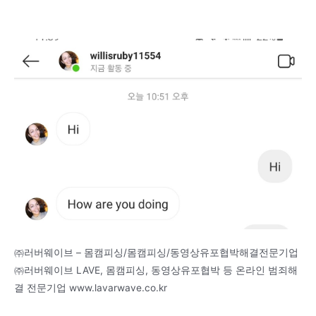
㈜러버웨이브 – 몸캠피싱/몸캠피싱/동영상유포협박해결전문기업
㈜러버웨이브 LAVE, 몸캠피싱, 동영상유포협박 등 온라인 범죄해
결 전문기업 www.lavarwave.co.kr