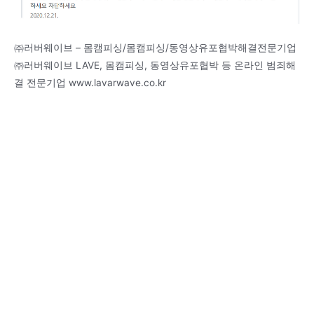
㈜러버웨이브 – 몸캠피싱/몸캠피싱/동영상유포협박해결전문기업
㈜러버웨이브 LAVE, 몸캠피싱, 동영상유포협박 등 온라인 범죄해
결 전문기업 www.lavarwave.co.kr