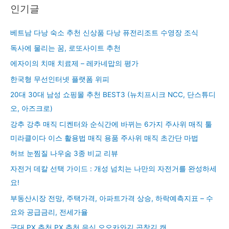
인기글
베트남 다낭 숙소 추천 신상품 다낭 퓨전리조트 수영장 조식
독사에 물리는 꿈, 로또사이트 추천
에자이의 치매 치료제 – 레카네맙의 평가
한국형 무선인터넷 플랫폼 위피
20대 30대 남성 쇼핑몰 추천 BEST3 (뉴치프시크 NCC, 단스튜디
오, 아즈크로)
강추 강추 매직 디켄터와 순식간에 바뀌는 6가지 주사위 매직 툴
미라클이다 이스 활용법 매직 용품 주사위 매직 초간단 마법
허브 눈찜질 나우숨 3종 비교 리뷰
자전거 데칼 선택 가이드 : 개성 넘치는 나만의 자전거를 완성하세
요!
부동산시장 전망, 주택가격, 아파트가격 상승, 하락예측지표 – 수
요와 공급금리, 전세가율
군대 PX 추천 PX 추천 음식 오오카와김 곱창김 캔