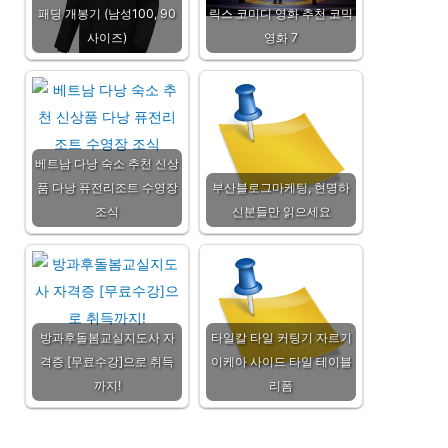
패딩 개봉기 (남성100, 90
릭스 코미디 영화 추천 코믹
사이즈)
영화 7
베트남 다낭 숙소 추천 신상
품 다낭 퓨전리조트 수영장
부산블로그마케팅, 현명하
조식
신분들만 읽으세요
방과후돌봄교실지도사 자
타일칼 타일 커팅기 자르기
격증 [무료수강]으로 취득
이케아 사이드 타일 테이블
까지!
리폼