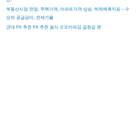
부동산시장 전망, 주택가격, 아파트가격 상승, 하락예측지표 – 수
요와 공급금리, 전세가율
군대 PX 추천 PX 추천 음식 오오카와김 곱창김 캔