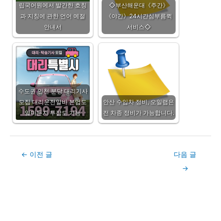
립국어원에서 발간한 호칭
◇부산해운대《주간》
과 지칭에 관한 언어 예절
《야간》24시간심부름퀵
안내서
서비스◇
수도권 인천 분당 대리기사
모집 대리운전알바 본업도
안산 수입차 정비, 오일랩은
얼마든지 투잡도 가능
전 차종 정비가 가능합니다.
Post
←
이전 글
다음 글
navigation
→