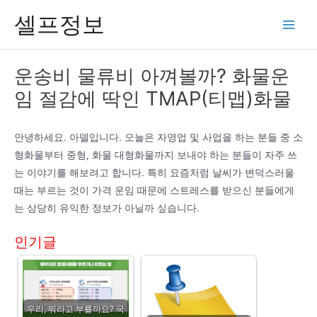
콘
셀프정보
텐
Main
츠
Men
로
운송비 물류비 아껴볼까? 화물운
건
임 절감에 딱인 TMAP(티맵)화물
너
뛰
기
안녕하세요. 아델입니다. 오늘은 자영업 및 사업을 하는 분들 중 소
형화물부터 중형, 화물 대형화물까지 보내야 하는 분들이 자주 쓰
는 이야기를 해보려고 합니다. 특히 요즘처럼 날씨가 변덕스러울
때는 부르는 것이 가격 운임 때문에 스트레스를 받으신 분들에게
는 상당히 유익한 정보가 아닐까 싶습니다.
인기글
우리, 뭐라고 부를까요? 국