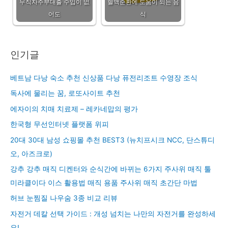
무직자주부대출 수입이 없
혈액순환에 도움이 되는 음
어도
식
인기글
베트남 다낭 숙소 추천 신상품 다낭 퓨전리조트 수영장 조식
독사에 물리는 꿈, 로또사이트 추천
에자이의 치매 치료제 – 레카네맙의 평가
한국형 무선인터넷 플랫폼 위피
20대 30대 남성 쇼핑몰 추천 BEST3 (뉴치프시크 NCC, 단스튜디
오, 아즈크로)
강추 강추 매직 디켄터와 순식간에 바뀌는 6가지 주사위 매직 툴
미라클이다 이스 활용법 매직 용품 주사위 매직 초간단 마법
허브 눈찜질 나우숨 3종 비교 리뷰
자전거 데칼 선택 가이드 : 개성 넘치는 나만의 자전거를 완성하세
요!