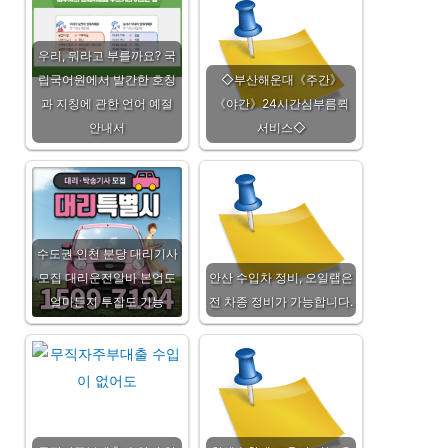
우리, 뭐라고 부를까요? 국
립국어원에서 발간한 호칭
◇부산해운대《주간》
과 지칭에 관한 언어 예절
《야간》24시간심부름퀵
안내서
서비스◇
수도권 인천 분당 대리기사
모집 대리운전알바 본업도
안산 수입차 정비, 오일랩은
얼마든지 투잡도 가능
전 차종 정비가 가능합니다.