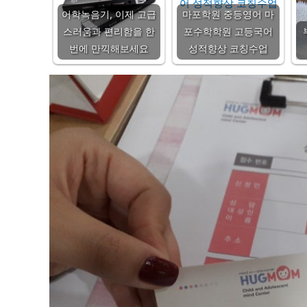
어학녹음기, 이제 고급
마포학원 중등영어 마
스러움과 편리함을 한
포수학학원 고등국어
번에 만끽해보세요
성적향상 코칭수업