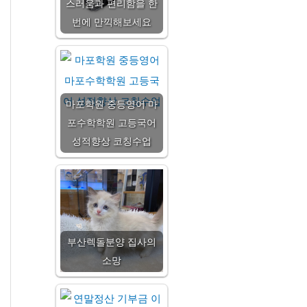
스러움과 편리함을 한
번에 만끽해보세요
마포학원 중등영어 마
포수학학원 고등국어
성적향상 코칭수업
부산렉돌분양 집사의
소망