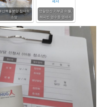
부산렉돌분양 집사의
연말정산 기부금 이월,
소망
해피빈 영수증·명세서