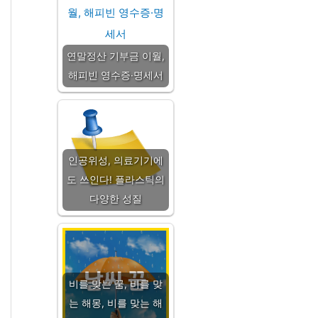
연말정산 기부금 이월,
해피빈 영수증·명세서
인공위성, 의료기기에
도 쓰인다! 플라스틱의
다양한 성질
비를 맞는 꿈, 비를 맞
는 해몽, 비를 맞는 해