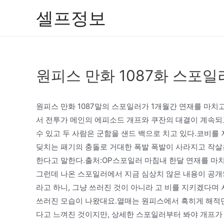
콘
셀프정보
텐
츠
로
건
원피스 만화 1087화 스포일
너
뛰
기
원피스 만화 1087말의 스포일러가 1개월간 연재를 마치고
서 전투가 메인의 에피소드 개프와 쿠잔의 대결이 계속되
수 있고 두 사람은 군함을 샌드 백으로 치고 있다.코비를
딪치는 패기의 충돌로 거대한 폭발 폭발이 사라지고 작살
한다고 말한다.출처:OP스포일러 마침내 한달 연재를 마치
그런데 나온 스포일러에서 지금 심상치 않은 내용이 공개
라고 하니, 그냥 쓰러진 것이 아니라 고 비를 지키겠다며
쓰러진 모습이 나왔대요.열매는 원피스에서 흑히게 해적단
다고 느껴진 것이지만, 상세한 스포일러부터 봐야 개프가 