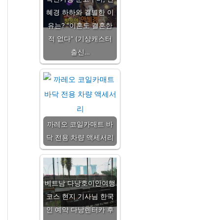
혜경 하하와 결별한 이
유는? “이혼도 결혼한
적 없다” (기상캐스터
출신…
까레오 코일카매트 바
닥 전용 차량 액세서리
베트남 다낭호이안여행
코스 현지 기사님 한국
인 예약 다낭렌터카 후