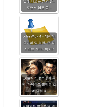
낮에 나오는 별 리뷰..
로맨스 웹툰 중…
John Wick 4 - 캐릭터,
줄거리 및 결말. 존 윅
4 리뷰. "바바 야가!"
[넷플릭스 공포영화 추
천] 아닥하고 볼만한 호
러 영화 4
복면가왕 군고구마, 안