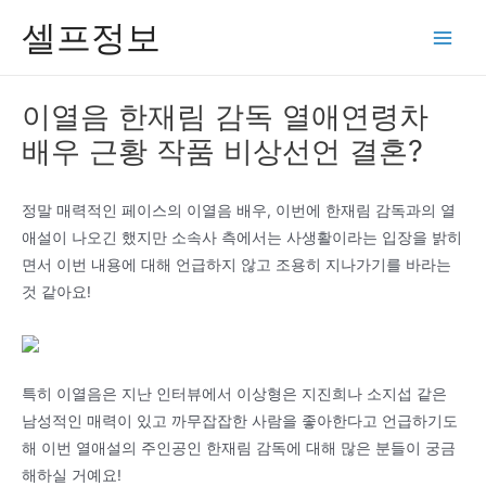
콘
셀프정보
텐
Main
츠
Men
로
이열음 한재림 감독 열애연령차
건
배우 근황 작품 비상선언 결혼?
너
뛰
기
정말 매력적인 페이스의 이열음 배우, 이번에 한재림 감독과의 열
애설이 나오긴 했지만 소속사 측에서는 사생활이라는 입장을 밝히
면서 이번 내용에 대해 언급하지 않고 조용히 지나가기를 바라는
것 같아요!
특히 이열음은 지난 인터뷰에서 이상형은 지진희나 소지섭 같은
남성적인 매력이 있고 까무잡잡한 사람을 좋아한다고 언급하기도
해 이번 열애설의 주인공인 한재림 감독에 대해 많은 분들이 궁금
해하실 거예요!