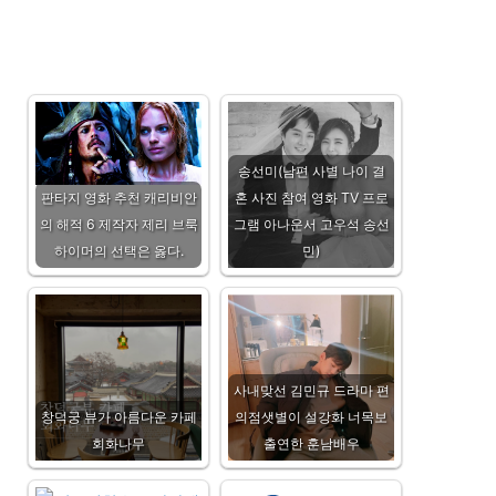
송선미(남편 사별 나이 결
판타지 영화 추천 캐리비안
혼 사진 참여 영화 TV 프로
의 해적 6 제작자 제리 브룩
그램 아나운서 고우석 송선
하이머의 선택은 옳다.
민)
사내맞선 김민규 드라마 편
창덕궁 뷰가 아름다운 카페
의점샛별이 설강화 너목보
회화나무
출연한 훈남배우