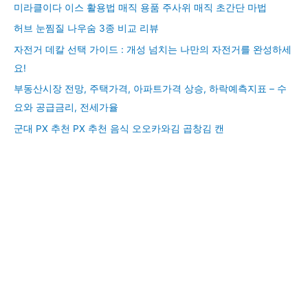
미라클이다 이스 활용법 매직 용품 주사위 매직 초간단 마법
허브 눈찜질 나우숨 3종 비교 리뷰
자전거 데칼 선택 가이드 : 개성 넘치는 나만의 자전거를 완성하세
요!
부동산시장 전망, 주택가격, 아파트가격 상승, 하락예측지표 – 수
요와 공급금리, 전세가율
군대 PX 추천 PX 추천 음식 오오카와김 곱창김 캔