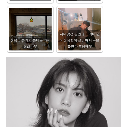
사내맞선 김민규 드라마 편
창덕궁 뷰가 아름다운 카페
의점샛별이 설강화 너목보
회화나무
출연한 훈남배우