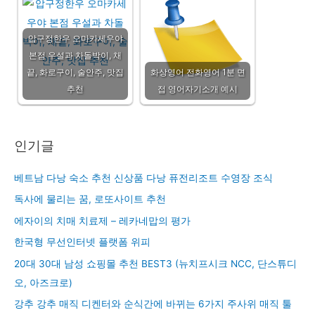
압구정한우 오마카세우야
본점 우설과 차돌박이, 채
끝, 화로구이, 술안주, 맛집
화상영어 전화영어 1분 면
추천
접 영어자기소개 예시
인기글
베트남 다낭 숙소 추천 신상품 다낭 퓨전리조트 수영장 조식
독사에 물리는 꿈, 로또사이트 추천
에자이의 치매 치료제 – 레카네맙의 평가
한국형 무선인터넷 플랫폼 위피
20대 30대 남성 쇼핑몰 추천 BEST3 (뉴치프시크 NCC, 단스튜디
오, 아즈크로)
강추 강추 매직 디켄터와 순식간에 바뀌는 6가지 주사위 매직 툴