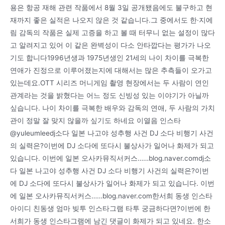
용은 항공 재해 관련 작품에서 8월 3일 공개됐음에도 불구하고 현
재까지 좋은 실적은 나오지 않은 것 같습니다.그 중에서도 한·지에
림 감독의 작품은 실제 고증을 하고 볼 때 터무니 없는 설정이 많다
고 알려지고 있어 이 같은 완벽성이 다소 안타깝다는 평가가 나오
기도 합니다1996년생과 1975년생인 21세의 나이 차이를 극복한
연애가 진정으로 이루어졌는지에 대해서는 많은 추측들이 오가고
있는데요.OTT 시리즈 머니게임 촬영 현장에서는 두 사람이 연인
관계라는 것을 밝혔다는 어느 정도 신빙성 있는 이야기가 아닐까
싶습니다. 나이 차이를 극복한 배우와 감독의 연애, 두 사람의 가치
관이 정말 잘 맞지 않을까 싶기도 하네요 이열음 인스타
@yuleumleedj소다 일본 나고야 성추행 사건 DJ 소다 비행기 사건
의 실력은?이번에 DJ 소다에 또다시 불상사가 일어나 화제가 되고
있습니다. 이번에 일본 오사카뮤직서커스……blog.naver.comdj소
다 일본 나고야 성추행 사건 DJ 소다 비행기 사건의 실력은?이번
에 DJ 소다에 또다시 불상사가 일어나 화제가 되고 있습니다. 이번
에 일본 오사카뮤직서커스……blog.naver.com한서희 동생 인스타
아이디 친동생 엄마 빚투 인스타그램 타투 궁금하다면?이번에 한
서희가 동생 인스타그램에 남긴 댓글이 화제가 되고 있네요. 한소