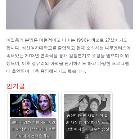
이열음의 본명은 이현정이고 나이는 1996년생으로 27살이기도
합니다. 성신여자대학교를 졸업하고 현재 소속사는 나무엔터스에
속해있는 2013년 연속극을 통해 감정연기로 호평을 받으며 데뷔
했으며, 이후 성유리의 아역을 연기하기도 하고 다양한 프로그램
에 출연하며 더욱 유명해지기도 했습니다.
인기글
송선미(남편 사별 나이 결
판타지 영화 추천 캐리비안
혼 사진 참여 영화 TV 프로
의 해적 6 제작자 제리 브룩
그램 아나운서 고우석 송선
하이머의 선택은 옳다.
민)