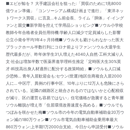
■エビが鯨を？ 大手建設会社を狙った:「買収のために1兆8000
億ウォン準備」「コンソーシアム構成計画まで進行」「東洋ネッ
トワークス買収」に言及…キム前会長、ライム「胴体」イ·イング
ァンと親交■新学期を控えて学用品ショッピング■ソウル小学校
教師今年合格者全員任用待機:学齢人口減少で定員減らした影響
公立小発令平均1年4ヶ月待機■ソウル大も避けられなかった医大
ブラックホール半数行列にコロナ前よりファン:ソウル大退学生
歴代最多だが、昨年休学生31人増えた4040人自然·工科大減り人
文·社会は増加半数で医薬界進学理科生推定「定時医大生30%英
才·科技高出身人材適所に配分する政策時給」■ソウルも人口減
少恐怖… 青年入居歓迎会も:セウン(世運)地区住商複合入居2000
人に… 中区庁、異例の行事中区、10年ぶりに12万人も危険にさら
されている。近隣の鍾路区と統合されるのではないかと心配税収
が減り、区の運営も容易ではない」住宅価格が急騰すると青年層
ソウル離脱が増え市「住居環境改善速度を高める」■ソウルでも
つぼみを咲かせた梅■ソウル市の今年の電気自動車補助金20万ウ
ォン減の180万ウォン■ソウル市電気自動車補助金乗用車最大
860万ウォン:上半期1万2000台支給、今日から申請受付■ソウル