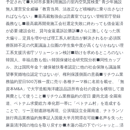
予定されて■大邱市多重利用施設の室内空気質検査” 青少年施設
無人運営安全威嚇「教育当局、法改正など積極的に乗り出さなけ
ればならない」■最高裁勉強会は読書室ではない:管轄官庁登録
義務なし■最高裁再開発施工会社選定失敗に終わっても借金返済
が必要:建設会社、貸与金返還訴訟勝訴■さらに激しくなった医
大偏り… 定員を増やせば理工系人材流出が解決されるか:必須医
療医師不足の代案議論上位圏の学生集中度が高くなりかねない理
工系支援汎省庁ソリューション検討■助けを求めるところのない
韓国人、幸福点数も低い:韓国保健社会研究院分析■同性カップ
ル、次は国民年金？:健保被扶養者認定に他の社会保険も議論展
望事実婚地位認定ではないが、権利保護側面の意義■リチウム業
務協約翌日500万株一度に売り:各種テーマ株に名前を載せ、「無
資本M&A」で大宇造船海洋建設品語所有会社の資金を横領して遊
興費として使うこと■リチウム業務協約の翌日 慶尚北道·全羅南
道、ベトナム求愛総力:奉化郡一帯に「ベトナム村」を造成する
ことで、リー王朝遺跡地再現、公演場設立全羅南道、ナトランソ
旅行商品業務協約無事証入国最大半月間滞在可能■名声を失った
麻薬清浄国の地位を取り戻すか■木蓮の花の下でパシャッと… 済