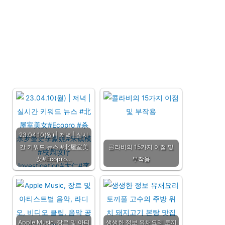
23.04.10(월) | 저녁 | 실시
간 키워드 뉴스 #北屋室美
콜라비의 15가지 이점 및
女#Ecopro…
부작용
Apple Music, 장르 및 아티
생생한 정보 유채요리 토끼