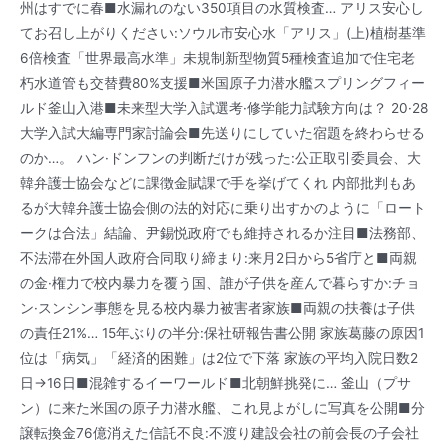
州はすでに春■水漏れのない350項目の水質検査… アリス安心し
てお召し上がりください:ソウル市安心水「アリス」(上)植樹基準
6倍検査「世界最高水準」未規制新型物質5種検査追加で住宅老
朽水道管も交替費80%支援■米国原子力潜水艦スプリングフィー
ルド釜山入港■未来型大学入試選考·修学能力試験方向は？ 20·28
大学入試大編専門家討論会■先送りにしていた宿題を終わらせる
のか…。 ハン·ドンフンの判断だけが残った:公正取引委員会、大
韓弁護士協会などに課徴金賦課で手を挙げてくれ 内部批判もあ
るが大韓弁護士協会側の法的対応に乗り出すかのように「ロート
ークは合法」結論、尹錫悦政府でも維持されるか注目■法務部、
不法滞在外国人政府合同取り締まり:来月2日から5省庁と■両親
の金·権力で校内暴力を覆う国、誰が子供を産んで暮らすか:チョ
ン·スンシン事態を見る校内暴力被害者家族■両親の扶養は子供
の責任21%… 15年ぶりの半分:保社研報告書公開 家族葛藤の原因1
位は「病気」「経済的困難」は2位で下落 家族の平均入院日数2
日→16日■混雑するイーワールド■北朝鮮挑発に… 釜山（プサ
ン）に来た米国の原子力潜水艦、これ見よがしに写真を公開■分
譲転換金76億消えた信託不良:不渡り建設会社の前会長の子会社