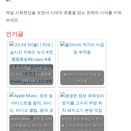
매일 사회현상을 보면서 시대의 흐름을 읽는 전략의 시야를 키워
보세요.
인기글
23.04.10(월) | 저녁 | 실시
간 키워드 뉴스 #北屋室美
콜라비의 15가지 이점 및
女#Ecopro…
부작용
Apple Music, 장르 및 아티
생생한 정보 유채요리 토끼
스트별 음악, 라디오, 비디
풀 고수의 주방 위치 돼지고