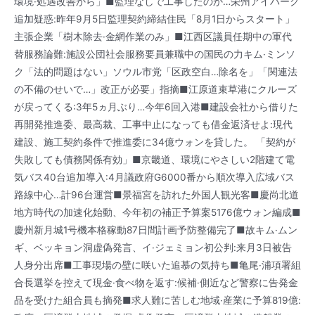
環境·処遇改善から」■監理なしで工事したのか…栄州アイパーク
追加疑惑:昨年9月5日監理契約締結住民「8月1日からスタート」
主張企業「樹木除去·金網作業のみ」■江西区議員任期中の軍代
替服務論難:施設公団社会服務要員兼職中の国民の力キム·ミンソ
ク「法的問題はない」ソウル市党「区政空白…除名を」「関連法
の不備のせいで…」改正が必要」指摘■江原道束草港にクルーズ
が戻ってくる:3年5ヵ月ぶり…今年6回入港■建設会社から借りた
再開発推進委、最高裁、工事中止になっても借金返済せよ:現代
建設、施工契約条件で推進委に34億ウォンを貸した。 「契約が
失敗しても債務関係有効」■京畿道、環境にやさしい2階建て電
気バス40台追加導入:4月議政府G6000番から順次導入広域バス
路線中心…計96台運営■景福宮を訪れた外国人観光客■慶尚北道
地方時代の加速化始動、今年初の補正予算案5176億ウォン編成■
慶州新月城1号機本格稼動87日間計画予防整備完了■故キム·ムン
ギ、ベッキョン洞虚偽発言、イ·ジェミョン初公判:来月3日被告
人身分出席■工事現場の壁に咲いた追慕の気持ち■亀尾·浦項署組
合長選挙を控えて現金·食べ物を返す:候補·側近など警察に告発金
品を受けた組合員も摘発■求人難に苦しむ地域·産業に予算819億: