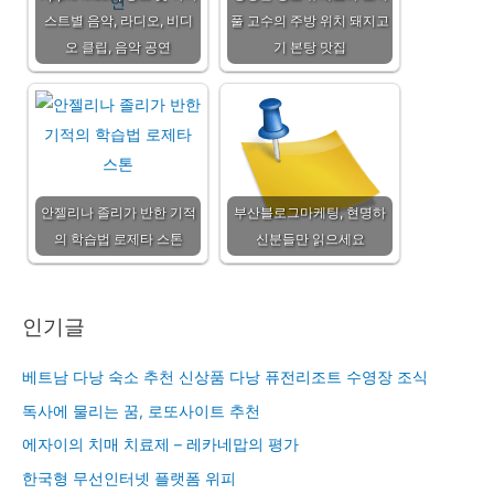
스트별 음악, 라디오, 비디
풀 고수의 주방 위치 돼지고
오 클립, 음악 공연
기 본탕 맛집
안젤리나 졸리가 반한 기적
부산블로그마케팅, 현명하
의 학습법 로제타 스톤
신분들만 읽으세요
인기글
베트남 다낭 숙소 추천 신상품 다낭 퓨전리조트 수영장 조식
독사에 물리는 꿈, 로또사이트 추천
에자이의 치매 치료제 – 레카네맙의 평가
한국형 무선인터넷 플랫폼 위피