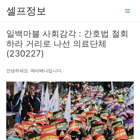
콘
셀프정보
텐
Main
츠
Men
로
일백마블 사회감각 : 간호법 철회
건
하라 거리로 나선 의료단체
너
뛰
(230227)
기
안녕하세요. 메비베나입니다.