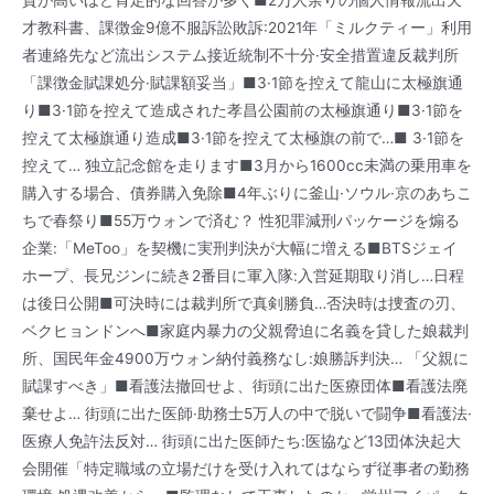
才教科書、課徴金9億不服訴訟敗訴:2021年「ミルクティー」利用
者連絡先など流出システム接近統制不十分·安全措置違反裁判所
「課徴金賦課処分·賦課額妥当」■3·1節を控えて龍山に太極旗通
り■3·1節を控えて造成された孝昌公園前の太極旗通り■3·1節を
控えて太極旗通り造成■3·1節を控えて太極旗の前で…■ 3·1節を
控えて… 独立記念館を走ります■3月から1600cc未満の乗用車を
購入する場合、債券購入免除■4年ぶりに釜山·ソウル·京のあちこ
ちで春祭り■55万ウォンで済む？ 性犯罪減刑パッケージを煽る
企業:「MeToo」を契機に実刑判決が大幅に増える■BTSジェイ
ホープ、長兄ジンに続き2番目に軍入隊:入営延期取り消し…日程
は後日公開■可決時には裁判所で真剣勝負…否決時は捜査の刃、
ベクヒョンドンへ■家庭内暴力の父親脅迫に名義を貸した娘裁判
所、国民年金4900万ウォン納付義務なし:娘勝訴判決… 「父親に
賦課すべき」■看護法撤回せよ、街頭に出た医療団体■看護法廃
棄せよ… 街頭に出た医師·助務士5万人の中で脱いで闘争■看護法·
医療人免許法反対… 街頭に出た医師たち:医協など13団体決起大
会開催「特定職域の立場だけを受け入れてはならず従事者の勤務