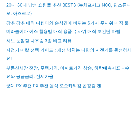
20대 30대 남성 쇼핑몰 추천 BEST3 (뉴치프시크 NCC, 단스튜디
오, 아즈크로)
강추 강추 매직 디켄터와 순식간에 바뀌는 6가지 주사위 매직 툴
미라클이다 이스 활용법 매직 용품 주사위 매직 초간단 마법
허브 눈찜질 나우숨 3종 비교 리뷰
자전거 데칼 선택 가이드 : 개성 넘치는 나만의 자전거를 완성하세
요!
부동산시장 전망, 주택가격, 아파트가격 상승, 하락예측지표 – 수
요와 공급금리, 전세가율
군대 PX 추천 PX 추천 음식 오오카와김 곱창김 캔