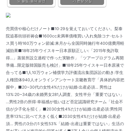
오 클립, 음악 공연
기 본탕 맛집
売買倍や核心だけノート■10·29を覚えておいてください。梨泰
院追慕街頭祈祷会■1600cc未満車債権買い入れ免除コナ·セルト
ス買う時160万ウォン節減:来月から全国同時施行年400億費用軽
減効果■18年25年ウイスキー日本原額正しい:「2015年免許取
得…」蒸留所設立過程で作った実験作」「ツアープログラム再開
準備…限定版韓国販売も検討」■18年25年ウイスキー日本原液で
合ってる■1人10万ウォン補償学力評価流出集団訴訟の動き:学生
人権団体940人オンラインアンケート京畿教育庁「具体的内容把
握中」■20~30代の女性4%だけが結婚·出産必須… 男性は
13%:20~34歳の未婚男女281人調査、女性半分「重要ではない」
…男性2倍の所得·幸福感が低いほど否定認識研究チーム「社会不
信が少子化を招く」■2030女性4%だけが結婚·出産必須:男性同
意率13%に比べて大きく低く■2030女性4%だけが結婚·出産必
須… 男性の3分の1:女性53%「結婚-出産は重要ではない」生活の
質が高いほど肯定的な回答が多く■2万人余りの個人情報流出天