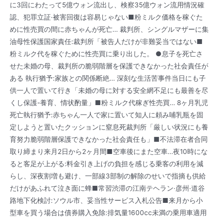
に3回にわたって5億ウォン流出し、検察35億ウォン流用情況確
認、犯罪立証·被害回復は容易じゃない■粉ミルク価格を稼ぐた
めに性売買の間に赤ちゃんが死亡… 裁判所、シングルマザーに集
油母性保護国家責任:裁判所「被告人だけが非難妥当ではない■
粉ミルク代を稼ぐために性売買に乗り出した。 ●息子を死亡さ
せた未婚の母、裁判所の脆弱階層を保護できなかった社会責任が
ある 執行猶予:家族との関係断絶… 深刻な生活苦事件当日にも子
供一人で置いて行き「未婚の母に対する安全網不足にも最善を尽
くし保護-養育、情状酌量」■粉ミルク代稼ぎ性売買… 8ヶ月乳児
死亡執行猶予:赤ちゃん一人で家に置いて知人に頼み哺乳瓶を固
定しようと置いたクッションに窒息死裁判所「厳しい状況にも養
育努力脆弱階層保護できなかった社会責任も」■不法滞在者合同
取り締まり来月2日から2ヶ月間■空車後にまた空車…夜10時にな
ると客足が上がる:料金引き上げの負担を感じる乗客の利用を減
らし、深夜割増も避け、一部線3部制の解除のせいで指摘も供給
だけがあふれて泣き面に蜂■常習渋滞の江南テヘラン·彦州·道谷
路地下化検討:ソウル市、妥当性サービス入札公告■来月から小
型車を買う場合は債券購入免除:排気量1600cc未満の乗用車適用