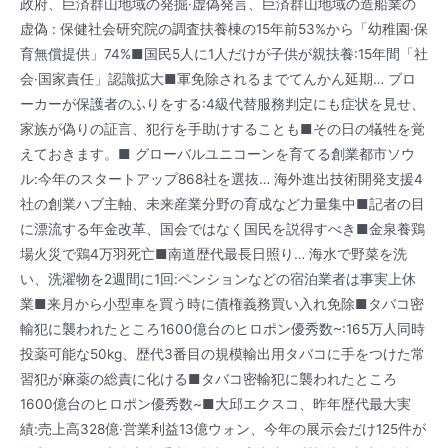
政府、巨済群山地域の発掘·虚偽発言、巨済群山地域の造船業の
虚偽 : 保健社会研究院の調査扶養棟の15年前53%から「幼稚園·保
育無償提供」74%■国民5人に1人だけが子供が親扶養:15年間「社
会·国家責任」認識拡大■軍免除されるまでてんかん延期… ブロ
ーカーが保護者のふりをする:4級代替服務判定にも症状を見せ、
家族が偽りの証言、犯行を手助けすることも■その日の犠牲を覚
えておきます。■ グローバルユニコーンを育てる創業都市ソウ
ル:今年のスタートアップ868社を選抜… 海外進出技術開発支援4
社の創業ハブ主軸、未来産業分野の育成など力量集中■記者の目
に漂流する年金改革、国会ではなく国民を説得すべき■金泉養鶏
場火災で鶏4万羽死亡■南道歴代最長日照り… 海水で野菜を洗
い、洗濯物を2週間に1回:ペンションなどの宿泊業者は事実上休
業■来月から小型車を買う時に債権義務買い入れ免除■タバコ密
輸犯に襲われたところ1600億台のヒロポン優秀数~:165万人同時
投薬可能な50kg、歴代3番目の規模輸出用タバコに手をつけた常
習犯が麻薬の総責に化ける■タバコ密輸犯に襲われたところ
1600億台のヒロポン優秀数~■大邱エクスコ、昨年歴代最大実
績:売上高328億·営業利益13億ウォン、今年の展示会だけ125件が