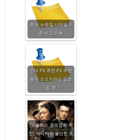
허브 눈찜질 나우숨 3
종 비교 리뷰
군대 PX 추천 PX 추천
음식 오오카와김 곱창
김 캔
[넷플릭스 공포영화 추
천] 아닥하고 볼만한 호