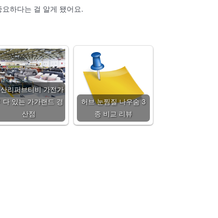
중요하다는 걸 알게 됐어요.
경산리퍼브티비 가전가
 다 있는 가가랜드 경
허브 눈찜질 나우숨 3
산점
종 비교 리뷰