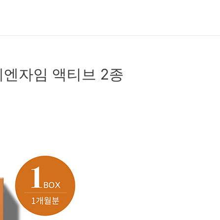
게엔자임 액티브 2종