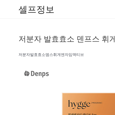
콘
셀프정보
텐
츠
로
건
저분자 발효효소 덴프스 휘
너
뛰
기
저분자발효효소뎀스휘게엔자임액티브