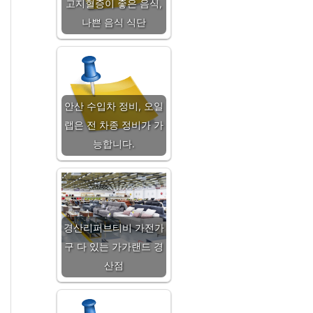
고지혈증이 좋은 음식,
나쁜 음식 식단
안산 수입차 정비, 오일
랩은 전 차종 정비가 가
능합니다.
경산리퍼브티비 가전가
구 다 있는 가가랜드 경
산점