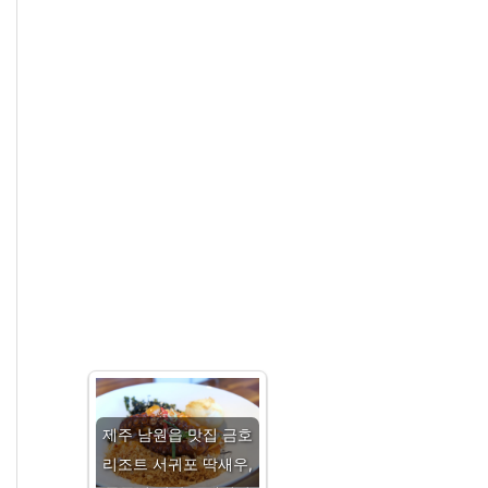
제주 남원읍 맛집 금호
리조트 서귀포 딱새우,