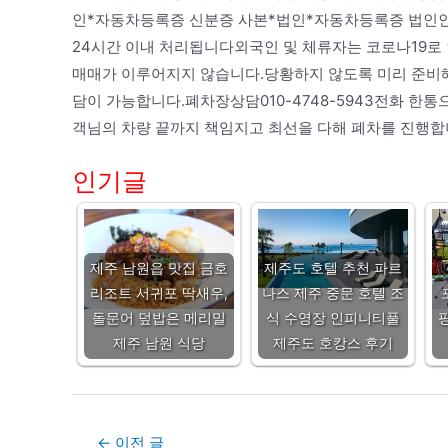
인*자동차등록증 신분증 사본*법인*자동차등록증 법인
24시간 이내 처리됩니다외국인 및 체류자는 코로나19로
매매가 이루어지지 않습니다.당황하지 않도록 미리 준비해
담이 가능합니다.폐차장상담010-4748-5943전화 
객님의 차량 끝까지 책임지고 최선을 다해 폐차를 진행합니
인기글
제주 남원읍 맛집 금호
제주도 호텔 추천 파르
리조트 서귀포 딱새우,
나스 제주 중문 호텔 조
돌문어 덮밥은 메리밀
식 수영장 인피니티풀
제주 남원 식당
제주도 호캉스 후기
Post
←
이전 글