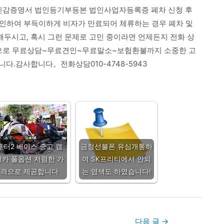
인감증명서 법인등기부등본 법인사업자등록증 폐차 신청 후
 인하여 부득이하게 비자가 만료되어 체류하는 경우 폐차 및
두시고, 혹시 그런 문제로 고민 중이라면 언제든지 전화 상
한통으로 무료상담~무료견인~무료말소~보험환불까지 소중한 고
다.감사합니다。전화상담010-4748-5943
포터2 베이스 중고 캠
금정선불폰 유심개통하
핑카 풀옵션 저렴한 가
여 SK프리티에서 안되
격으로 제공합니다
는 염색도 하였습니다!
다음 글
→