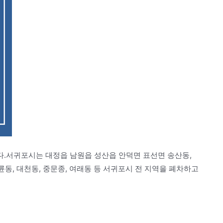
.서귀포시는 대정읍 남원읍 성산읍 안덕면 표선면 송산동,
 대륜동, 대천동, 중문종, 여래동 등 서귀포시 전 지역을 폐차하고