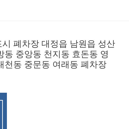
시 폐차장 대정읍 남원읍 성산
방동 중앙동 천지동 효돈동 영
대천동 중문동 여래동 폐차장