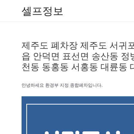
콘
셀프정보
텐
츠
로
건
제주도 폐차장 제주도 서귀포
너
뛰
읍 안덕면 표선면 송산동 정
기
천동 동홍동 서홍동 대륜동 
안녕하세요 환경부 지정 종합폐차입니다.