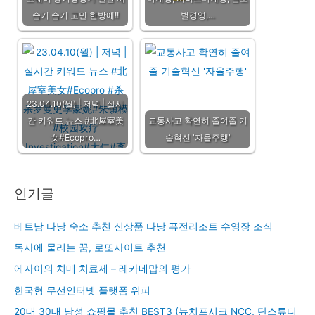
습기 습기 고민 한방에!!
벌경영,…
23.04.10(월) | 저녁 | 실시
간 키워드 뉴스 #北屋室美
교통사고 확연히 줄여줄 기
女#Ecopro…
술혁신 '자율주행'
인기글
베트남 다낭 숙소 추천 신상품 다낭 퓨전리조트 수영장 조식
독사에 물리는 꿈, 로또사이트 추천
에자이의 치매 치료제 – 레카네맙의 평가
한국형 무선인터넷 플랫폼 위피
20대 30대 남성 쇼핑몰 추천 BEST3 (뉴치프시크 NCC, 단스튜디