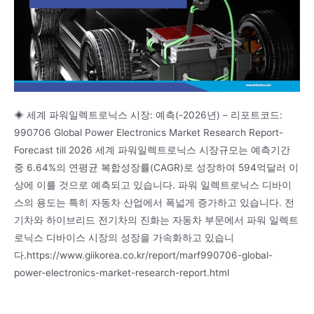
◈ 세계 파워일렉트로닉스 시장: 예측(-2026년) – 리포트코드:
990706 Global Power Electronics Market Research Report-
Forecast till 2026 세계 파워일렉트로닉스 시장규모는 예측기간
중 6.64%의 연평균 복합성장률(CAGR)로 성장하여 594억달러 이
상에 이를 것으로 예측되고 있습니다. 파워 일렉트로닉스 디바이
스의 용도는 특히 자동차 산업에서 폭넓게 증가하고 있습니다. 전
기차와 하이브리드 전기차의 진화는 자동차 부문에서 파워 일렉트
로닉스 디바이스 시장의 성장을 가속화하고 있습니
다.https://www.giikorea.co.kr/report/marf990706-global-
power-electronics-market-research-report.html