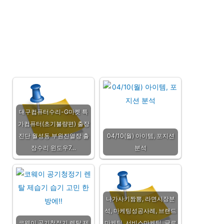
대구컴퓨터수리-G마켓 특
가컴퓨터(초기불량편) 출장
진단 월성동 부원진열장 출
04/10(월) 아이템, 포지션
장수리 윈도우7…
분석
나가사키짬뽕, 라면시장분
석, 마케팅성공사례, 브랜드
코웨이 공기청정기 렌탈 제
마케팅, 서비스마케팅, 글로