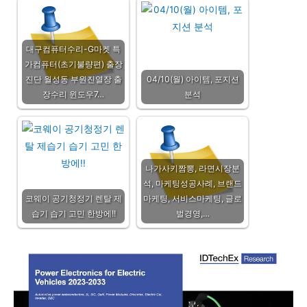
대구컴퓨터수리-G마켓 특
가컴퓨터(초기불량편) 출장
진단 월성동 부원진열장 출
04/10(월) 아이템, 포지션
장수리 윈도우7…
분석
나가사키짬뽕, 라면시장분
석, 마케팅성공사례, 브랜드
코웨이 공기청정기 렌탈 제
마케팅, 서비스마케팅, 글로
습기 습기 고민 한방에!!
벌경영,…