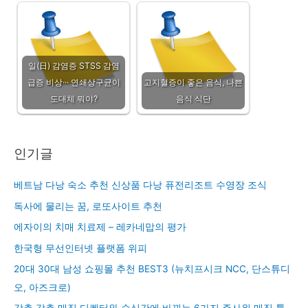
일(日) 감염증 STSS 감염
급증 비상··· 연쇄상구균이
고지혈증이 좋은 음식, 나쁜
도대체 뭐야?
음식 식단
인기글
베트남 다낭 숙소 추천 신상품 다낭 퓨전리조트 수영장 조식
독사에 물리는 꿈, 로또사이트 추천
에자이의 치매 치료제 – 레카네맙의 평가
한국형 무선인터넷 플랫폼 위피
20대 30대 남성 쇼핑몰 추천 BEST3 (뉴치프시크 NCC, 단스튜디
오, 아즈크로)