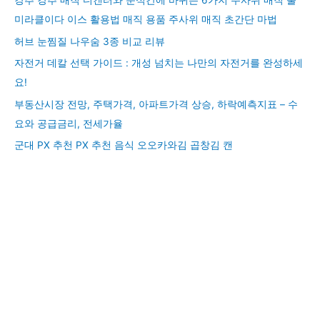
강추 강추 매직 디켄터와 순식간에 바뀌는 6가지 주사위 매직 툴
미라클이다 이스 활용법 매직 용품 주사위 매직 초간단 마법
허브 눈찜질 나우숨 3종 비교 리뷰
자전거 데칼 선택 가이드 : 개성 넘치는 나만의 자전거를 완성하세
요!
부동산시장 전망, 주택가격, 아파트가격 상승, 하락예측지표 – 수
요와 공급금리, 전세가율
군대 PX 추천 PX 추천 음식 오오카와김 곱창김 캔