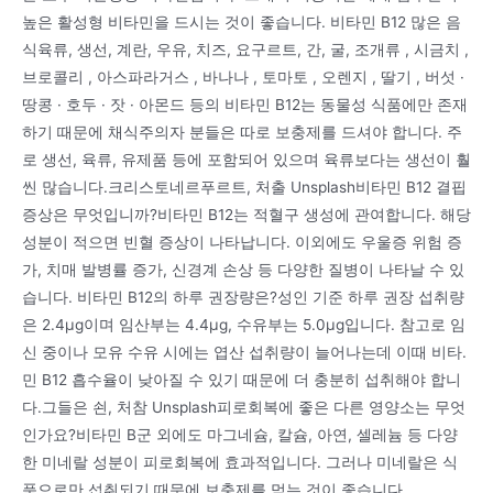
높은 활성형 비타민을 드시는 것이 좋습니다. 비타민 B12 많은 음
식육류, 생선, 계란, 우유, 치즈, 요구르트, 간, 굴, 조개류 , 시금치 ,
브로콜리 , 아스파라거스 , 바나나 , 토마토 , 오렌지 , 딸기 , 버섯 ·
땅콩 · 호두 · 잣 · 아몬드 등의 비타민 B12는 동물성 식품에만 존재
하기 때문에 채식주의자 분들은 따로 보충제를 드셔야 합니다. 주
로 생선, 육류, 유제품 등에 포함되어 있으며 육류보다는 생선이 훨
씬 많습니다.크리스토네르푸르트, 처출 Unsplash비타민 B12 결핍
증상은 무엇입니까?비타민 B12는 적혈구 생성에 관여합니다. 해당
성분이 적으면 빈혈 증상이 나타납니다. 이외에도 우울증 위험 증
가, 치매 발병률 증가, 신경계 손상 등 다양한 질병이 나타날 수 있
습니다. 비타민 B12의 하루 권장량은?성인 기준 하루 권장 섭취량
은 2.4μg이며 임산부는 4.4μg, 수유부는 5.0μg입니다. 참고로 임
신 중이나 모유 수유 시에는 엽산 섭취량이 늘어나는데 이때 비타.
민 B12 흡수율이 낮아질 수 있기 때문에 더 충분히 섭취해야 합니
다.그들은 쇤, 처참 Unsplash피로회복에 좋은 다른 영양소는 무엇
인가요?비타민 B군 외에도 마그네슘, 칼슘, 아연, 셀레늄 등 다양
한 미네랄 성분이 피로회복에 효과적입니다. 그러나 미네랄은 식
품으로만 섭취되기 때문에 보충제를 먹는 것이 좋습니다.