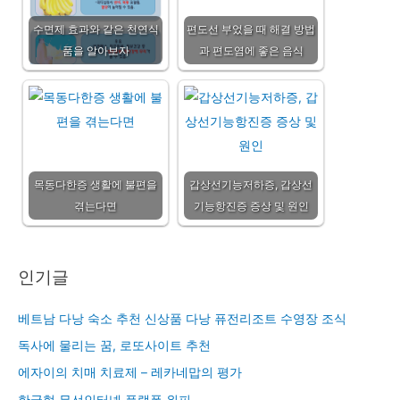
수면제 효과와 같은 천연식
편도선 부었을 때 해결 방법
품을 알아보자
과 편도염에 좋은 음식
목동다한증 생활에 불편을
갑상선기능저하증, 갑상선
겪는다면
기능항진증 증상 및 원인
인기글
베트남 다낭 숙소 추천 신상품 다낭 퓨전리조트 수영장 조식
독사에 물리는 꿈, 로또사이트 추천
에자이의 치매 치료제 – 레카네맙의 평가
한국형 무선인터넷 플랫폼 위피