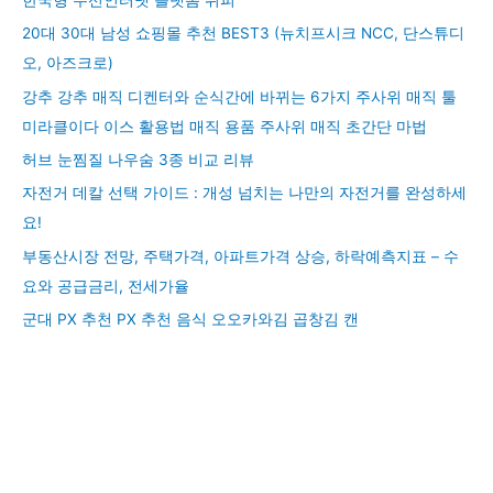
20대 30대 남성 쇼핑몰 추천 BEST3 (뉴치프시크 NCC, 단스튜디
오, 아즈크로)
강추 강추 매직 디켄터와 순식간에 바뀌는 6가지 주사위 매직 툴
미라클이다 이스 활용법 매직 용품 주사위 매직 초간단 마법
허브 눈찜질 나우숨 3종 비교 리뷰
자전거 데칼 선택 가이드 : 개성 넘치는 나만의 자전거를 완성하세
요!
부동산시장 전망, 주택가격, 아파트가격 상승, 하락예측지표 – 수
요와 공급금리, 전세가율
군대 PX 추천 PX 추천 음식 오오카와김 곱창김 캔