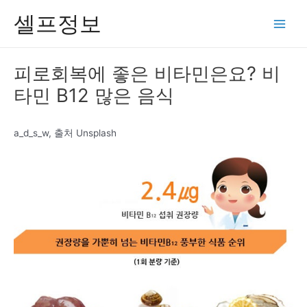
콘
셀프정보
텐
Main
츠
Men
로
피로회복에 좋은 비타민은요? 비
건
타민 B12 많은 음식
너
뛰
기
a_d_s_w, 출처 Unsplash