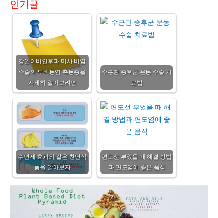
인기글
강일이비인후과 미사 비염
수술의 부비동염 축농증을
수근관 증후군 운동 수술 치
자세히 알아보려면
료법
수면제 효과와 같은 천연식
편도선 부었을 때 해결 방법
품을 알아보자
과 편도염에 좋은 음식