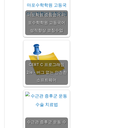
마포학원 중등영어 마
포수학학원 고등국어
성적향상 코칭수업
CERT C 프로그래밍
2/e - 버그 없는 안전한
소프트웨어
수근관 증후군 운동 수