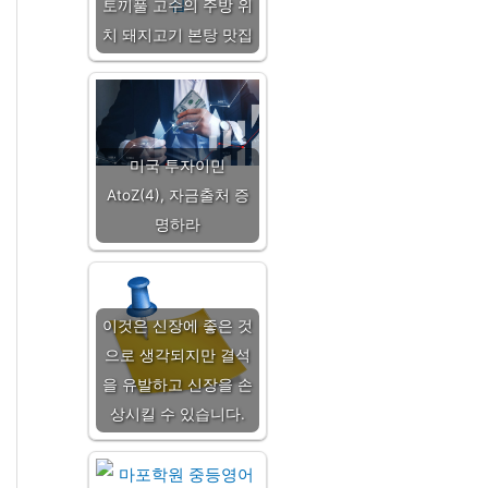
토끼풀 고수의 주방 위
치 돼지고기 본탕 맛집
미국 투자이민
AtoZ(4), 자금출처 증
명하라
이것은 신장에 좋은 것
으로 생각되지만 결석
을 유발하고 신장을 손
상시킬 수 있습니다.