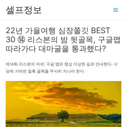
콘
셀프정보
텐
Main
츠
Men
로
22년 가을여행 심장쫄깃 BEST
건
30 ⑭ 리스본의 밤 뒷골목, 구글맵
너
뛰
따라가다 대마굴을 통과했다?
기
제14화 리스본의 저녁: 구글 맵은 항상 이상한 길로 안내한다. 식
당에 가려면 칠흑 골목을 무사히 지나야 한다.