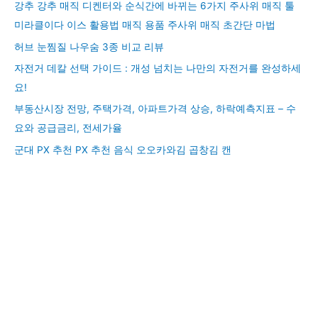
강추 강추 매직 디켄터와 순식간에 바뀌는 6가지 주사위 매직 툴
미라클이다 이스 활용법 매직 용품 주사위 매직 초간단 마법
허브 눈찜질 나우숨 3종 비교 리뷰
자전거 데칼 선택 가이드 : 개성 넘치는 나만의 자전거를 완성하세
요!
부동산시장 전망, 주택가격, 아파트가격 상승, 하락예측지표 – 수
요와 공급금리, 전세가율
군대 PX 추천 PX 추천 음식 오오카와김 곱창김 캔