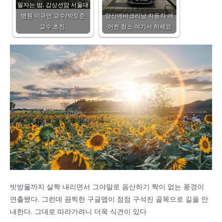
필자는 밤. 갑상선암 서울대
병원 이규언 교수/박도준
양산에바크리닝 자동차 에
교수 초진.
어컨 청소 여기서 하세요
빗방울까지 살짝 내리면서 그야말로 음산하기 짝이 없는 풍경이
연출됐다. 그런데 끔찍한 구글맵이 점점 구석진 골목으로 길을 안
내한다. 그대로 따라가려니 더욱 식견이 있다