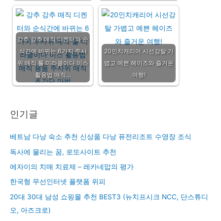
강추 강추 매직 디켄터와 순
식간에 바뀌는 6가지 주사
20인치캐리어 시선강탈 가
위 매직 툴 미라클이다 이스
볍고 예쁜 헤이즈와 즐거운
활용법 매직…
여행!
인기글
베트남 다낭 숙소 추천 신상품 다낭 퓨전리조트 수영장 조식
독사에 물리는 꿈, 로또사이트 추천
에자이의 치매 치료제 – 레카네맙의 평가
한국형 무선인터넷 플랫폼 위피
20대 30대 남성 쇼핑몰 추천 BEST3 (뉴치프시크 NCC, 단스튜디
오, 아즈크로)