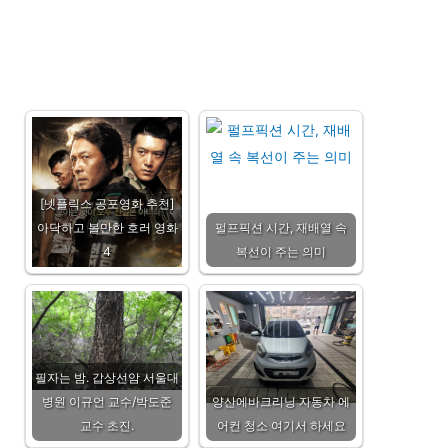
[넷플릭스 공포영화 추천]
아닥하고 볼만한 호러 영화
펄프픽션 시간, 재배열 속
4
복선이 주는 의미
필자는 밤. 갑상선암 서울대
병원 이규언 교수/박도준
양산에바크리닝 자동차 에
교수 초진.
어컨 청소 여기서 하세요