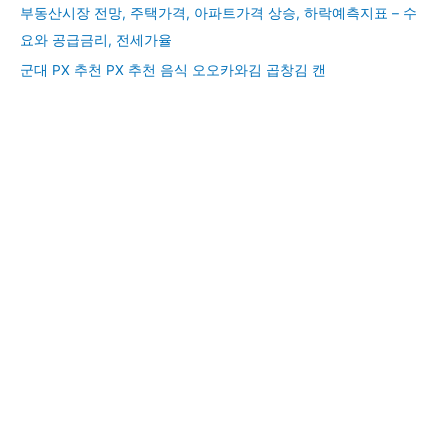
부동산시장 전망, 주택가격, 아파트가격 상승, 하락예측지표 – 수
요와 공급금리, 전세가율
군대 PX 추천 PX 추천 음식 오오카와김 곱창김 캔