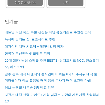
취득 준비 끝내자
기♡
인기글
베트남 다낭 숙소 추천 신상품 다낭 퓨전리조트 수영장 조식
독사에 물리는 꿈, 로또사이트 추천
에자이의 치매 치료제 – 레카네맙의 평가
한국형 무선인터넷 플랫폼 위피
20대 30대 남성 쇼핑몰 추천 BEST3 (뉴치프시크 NCC, 단스튜디
오, 아즈크로)
강추 강추 매직 디켄터와 순식간에 바뀌는 6가지 주사위 매직 툴
미라클이다 이스 활용법 매직 용품 주사위 매직 초간단 마법
허브 눈찜질 나우숨 3종 비교 리뷰
자전거 데칼 선택 가이드 : 개성 넘치는 나만의 자전거를 완성하세
요!