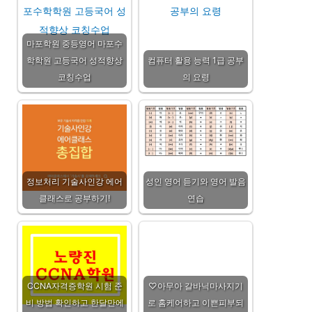
마포학원 중등영어 마포수
학학원 고등국어 성적향상
컴퓨터 활용 능력 1급 공부
코칭수업
의 요령
정보처리 기술사인강 에어
성인 영어 듣기와 영어 발음
클래스로 공부하기!
연습
CCNA자격증학원 시험 준
♡아무아 갈바닉마사지기
비 방법 확인하고 한달만에
로 홈케어하고 이쁜피부되