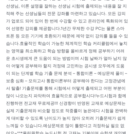
선생님, 이론 설명을 잘하는 선생님 시험에 출제되는 내용을 잘 지
적해 주는 선생님들의 전문 강좌를 마련하고 있습니다. 모든 강의
가 업로드 되어 있어 한 번에 수강할 수 있고 온라인에 특화되어 있
어 선명한 강의를 제공합니다.1년간 무제한 수강 PC는 물론 스마
트폰 등 모든 기기에 호환되기 때문에 제약 없이 강의를 들을 수 있
습니다.효율적인 학습이 가능한 체계적인 학습 커리큘럼에서 놓치
는 영역을 최소화하고 학습 방향을 올바르게 정해 공부하기 어려
운 초시생에게 큰 도움이 되는 방법이며 시험 날짜가 얼마 남지 않
아 어떻게 공부해야 할지 걱정돼 고민하는 공시생 모두에게 도움
이 되는 단계별 학습 기출 문제 분석 – 통합이론 – 예상문제 풀이 –
보충 심화 – 모의고사 통합이론부터 공부해야 한다는 고정관념에
서 탈출! 기출문제를 통해 시험에서 어떻게 출제되고 어떤 부분이
많이 나오는지 파악하여 효율적으로 공부합시다!누드시험과 함께
진행하면 전교재 무료제공!!! 신경향이 반영된 교재로 예상문제는
실제 기출문제와 비슷할 정도로 적중률이 높은데다 시험을 완벽하
게 대비할 수 있도록 난이도가 높지 않아 오히려 기출문제가 쉽게
느껴질 수 있습니다.예상문제로 많이 틀렸다고 걱정하실 필요 없
어요~^^*올린원학습 누드시험 전 교재는 기본이며 수험생 개인별