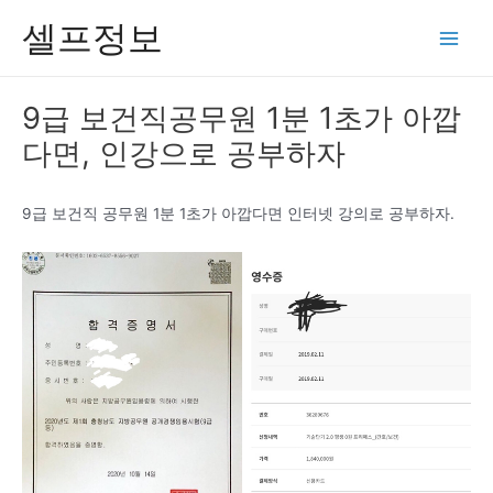
콘
셀프정보
텐
Main
츠
Men
로
9급 보건직공무원 1분 1초가 아깝
건
다면, 인강으로 공부하자
너
뛰
기
9급 보건직 공무원 1분 1초가 아깝다면 인터넷 강의로 공부하자.