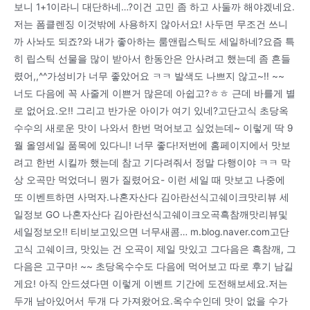
보니 1+1이라니 대단하네…?이건 고민 좀 하고 사둘까 해야겠네요.
저는 폼클렌징 이것밖에 사용하지 않아서요! 사두면 무조건 쓰니
까 사놔도 되죠?와 내가 좋아하는 룸앤립스틱도 세일하네?요즘 특
히 립스틱 선물을 많이 받아서 한동안은 안사려고 했는데 좀 흔들
렸어,,^^가성비가 너무 좋았어요 ㅋㅋ 발색도 나쁘지 않고~!! ~~
너도 다음에 꼭 사줄게 이쁜거 많은데 아쉽고?ㅎㅎ 근데 바를게 별
로 없어요.오!! 그리고 반가운 아이가 여기 있네?고단고식 초당옥
수수의 새로운 맛이 나와서 한번 먹어보고 싶었는데~ 이렇게 딱 9
월 올영세일 품목에 있다니! 너무 좋다!저번에 홈페이지에서 맛보
려고 한번 시킬까 했는데 참고 기다려줘서 정말 다행이야 ㅋㅋ 막
상 오곡만 먹었더니 뭔가 질렸어요- 이런 세일 때 맛보고 나중에
또 이벤트하면 사먹자.나혼자산다 김아란선식고쉐이크맛리뷰 세
일정보 GO 나혼자산다 김아란선식고쉐이크오곡흑참깨맛리뷰및
세일정보오!! 티비보고있으면 너무새콤… m.blog.naver.com고단
고식 고쉐이크, 맛있는 건 오곡이 제일 맛있고 그다음은 흑참깨, 그
다음은 고구마! ~~ 초당옥수수도 다음에 먹어보고 따로 후기 남길
게요! 아직 안드셨다면 이렇게 이벤트 기간에 도전해보세요.저는
두개 남아있어서 두개 다 가져왔어요.옥수수인데 맛이 없을 수가