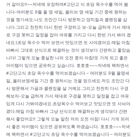
거 같아요!!~~저녁에 포장하며#고단고 식 초당 옥수수를 먹어 봅
니다-여러분도 9월 올 영 세일, 올리브 영 세일 기간 중에 원하는
것을 챙기세요.나도 조만간 다시 방문하고 양치질과 클렌징을 삽
니다.그리고 천천히 다시 한번 구경하고 보-오늘 급하게 가서 제대
로 구경 못하고 일정을 잡아 여유를 가지고 다시 한번 가서 봐야 겠
네요:)초당 옥수수 먹어 보면서 맛있으면 또 사야겠어요.매일 아침
바빠서 그대로 선식으로 해결하는 것이 생각보다 간편하고 좋았습
니다! 그렇게 오늘 충실한 나의 오전 중의 아침!또 가게 되고 좋은
아이템이 있으면 공유하고 싶습니다. 호호호~~~저녁에 팩하면서
#고단고식 초당 옥수수를 먹어보겠습니다 – 여러분도 9월 올영세
일, 올리브영세일 기간 중 원하시는 것을 얻으세요.저도 조만간 다
시 방문해서 가글과 클렌징을 살 거예요.그리고 천천히 다시 구경
해보자-오늘 급하게 가서 제대로 구경을 못하고 일정을 잡고 여유
있게 다시 가봐야겠네요.초당옥수수 먹어보고 맛있으면 또 사놔야
겠다.매일 아침 바빠서 그냥 선식으로 해결하는게 생각보다 간편
해서 좋았어요!! 그렇게 오늘 알찬 저의 오전 아침! 다시 가게 되어
서 좋은 아이템이 있으면 공유하도록 하겠습니다. 호호호~~~저녁
에 팩하면서 #고단고식 초당 옥수수를 먹어보겠습니다 – 여러분도