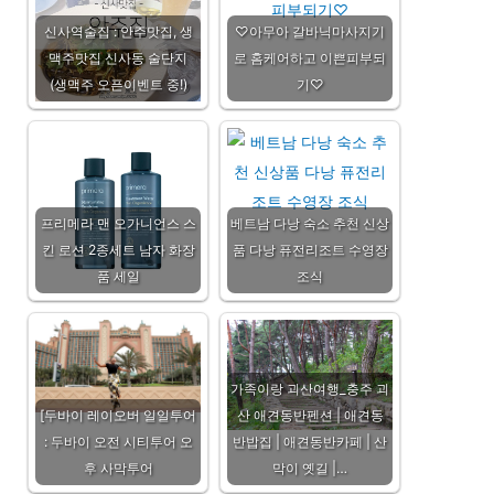
신사역술집 : 안주맛집, 생
♡아무아 갈바닉마사지기
맥주맛집 신사동 술단지
로 홈케어하고 이쁜피부되
(생맥주 오픈이벤트 중!)
기♡
프리메라 맨 오가니언스 스
베트남 다낭 숙소 추천 신상
킨 로션 2종세트 남자 화장
품 다낭 퓨전리조트 수영장
품 세일
조식
가족이랑 괴산여행_충주 괴
[두바이 레이오버 일일투어
산 애견동반펜션 | 애견동
: 두바이 오전 시티투어 오
반밥집 | 애견동반카페 | 산
후 사막투어
막이 옛길 |…