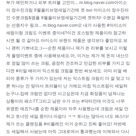
부가 예민하거나 피부 트러블 고민이… m.blog.naver.com아이소
이 장수진크림 9월올리브영세일기간에 겟 isoi 아이소이 장수진라
인 수분크림&앰플 9월올리브영세일기간에 겟하자! 수분감 폭발하
는 선원지수 핑크… m.blog.naver.com오 내가 사용한 #아이소이
세럼이랑 크림도 이벤트 중이네?이건 포스팅한 제품이라 참고하
시면 될 것 같아요.아이소이 브랜드 제품은 생각보다 좋았어요.보
니 괜히 기쁘네요.:)~~순한 제품이니 제가 쓴 리뷰를 보시고 이렇
게 올영이벤트 중에 사용해보세요.아, 이거는 제가 제 돈의 내산으
로 정말 많이 쓰는 크림, 굉장히 건조하고 민감한 피부를 가지고 있
다면 #리얼 배리어 익스트림 크림을 한번 써보세요. 아마 리얼 배
리어 종류가 두 가지가 있는데 저는 익스트림 크림이 더 잘 맞고 다
른 하나는 안 맞아서 트러블이 난 거예요.마침 익스트림이 세일하
는구나.집에 크림만 없다면 사고싶은데 지금 화장품이 넘쳐나는
상황이라 패스TT그리고 남편 수가 쓰는 #닥터인데 이것도 너무
유명한 애죠?나름 순한 제품이라 자주 사용했는데 크림은 세일 안
하고 토너만 세일 중이다.아쉽다 ㅋㅋ 토너는 많아서 너도 패스다!
제가 쓰는 클렌징폼 #비플레인 이거 순하고 진짜 좋아요! 저번에
도 세일해서 사놨는데 아직 그대로여서 통과했는데 이제와서 다시