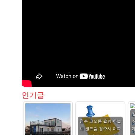
인기글
청주 코오롱 율량 하늘
채 센트럴 청주시 아파
가