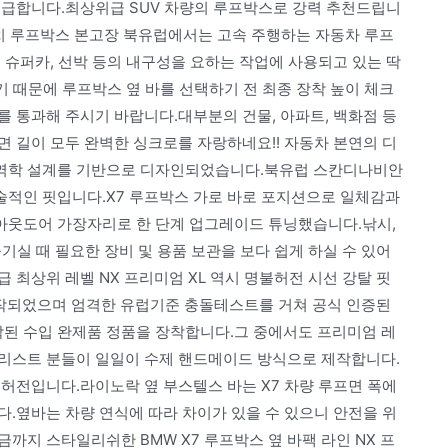
언급합니다.최상위급 SUV 차량의 루프박스로 강력 추천드립니
감치 루프박스 본고장 북유럽에서는 고속 주행하는 자동차 루프
 슈퍼카, 선박 등의 내구성을 요하는 작업에 사용되고 있는 딱
기 때문에 루프박스 옆 바를 선택하기 전 최종 장착 높이 체크
를 통과해 주시기 바랍니다.대부분의 건물, 아파트, 백화점 등
 길이 모두 완벽한 싱크로를 자랑하네요!! 자동차 본연의 디
기역학 설계를 기반으로 디자인되었습니다.북유럽 스칸디나비안
적인 핏입니다.X7 루프박스 가로 바로 포지션으로 일체감과
 아웃도어 가장자리로 한 단계 업그레이드 튜닝했습니다.낚시,
즐기실 때 필요한 장비 및 용품 보관을 보다 쉽게 하실 수 있어
 최상위 레벨 NX 프리미엄 XL 역시 명불허전 시선 강탈 핏
제작되었으며 엄격한 유럽기준 충돌테스트를 거쳐 공식 인증된
된 수입 완제품 정품을 장착합니다.그 중에서도 프리미엄 레
리스트 분들이 일일이 수제 핸드메이드 방식으로 제작합니다.
허전입니다.라이노락 옆 부스텔스 바는 X7 차량 루프면 폭에
.옆바는 차량 연식에 따라 차이가 있을 수 있으니 안전을 위
까지 스타일리쉬한 BMW X7 루프박스 옆 바팩 라인 NX 프