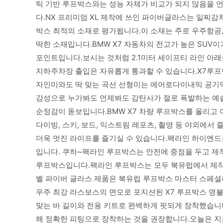
틱 기반 루프박스와는 성능 자체가 비교가 되지 않음을 
다.NX 프리미엄 XL 제작에 쓰인 파이버글라스는 일찌
박스 최적의 소재로 평가됩니다.이 소재는 주로 우주항공,
딱한 소재입니다.BMW X7 자동차의 전고가 높은 SUV이
포인트입니다.보시는 것처럼 2.1미터 세이프티 라인 아래
지하주차장 출입은 자유롭게 통과할 수 있습니다.X7루프면
자인미와도 딱 맞는 곡선 선형미는 에어로다이내믹 공
감성으로 누가봐도 언제봐도 감탄사가 절로 폭발하는 예술
순정감이 돋보입니다.BMW X7 차량 루프박스를 올리고
다이빙, 스키, 보드, 익스트림 레포츠, 촬영 등 야외에서 
더욱 멋진 라이프를 즐기실 수 있습니다.팩라인 하이엔드급
입니다. 쿠하~팩라인 루프박스는 안전에 중점을 두고 
루프박스입니다.팩라인 루프박스는 모두 북유럽에서 제작
벨 파이버 글라스 제품은 북유럽 루프박스 마스터 스페셜
우주 최강 라스보스의 면모로 포지션된 X7 루프박스 명불
맞는 바 길이와 전용 키트로 완벽하게 핏되게 장착했습니다
해 정확한 피팅으로 장착하는 것을 권장합니다.오늘은 지금