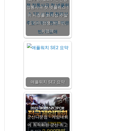
정통사극 첫 넷플릭스 1
위 시청률 화제성 주말
드라마 전쟁, 박은빈,
이영애
애플워치 SE2 요약
군산나운점 - 게임대회
에 최적화된 군산 최고