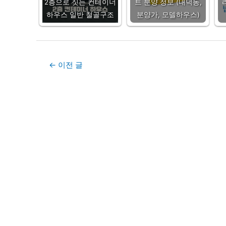
2층으로 짓는 컨테이너
트 분양 정보 (내덕동,
하우스 일반 철골구조
분양가, 모델하우스)
Post
←
이전 글
navigation