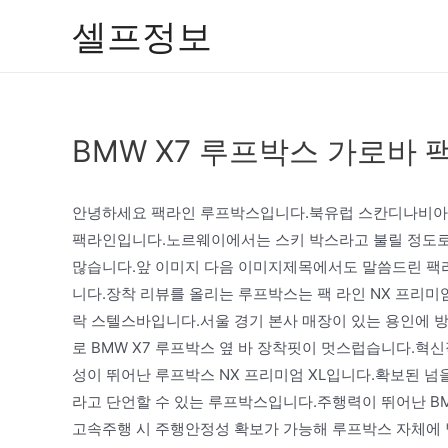
콘
셀프정보
텐
츠
로
건
BMW X7 루프박스 가로바 
너
뛰
기
안녕하세요 팩라인 루프박스입니다.북유럽 스칸디나비아
팩라인입니다.노르웨이에서는 스키 박스라고 불릴 정도로
많습니다.앞 이미지 다음 이미지제목에서도 말씀드린 팩라
니다.장착 리뷰를 올리는 루프박스는 팩 라인 NX 프리미
락 스텔스바입니다.서울 경기 본사 매장이 있는 용인에 
로 BMW X7 루프박스 옆 바 장착핏이 멋스럽습니다.
성이 뛰어난 루프박스 NX 프리미엄 XL입니다.확보된 넘
라고 단언할 수 있는 루프박스입니다.주행력이 뛰어난 B
고속주행 시 주행안정성 확보가 가능해 루프박스 자체에 