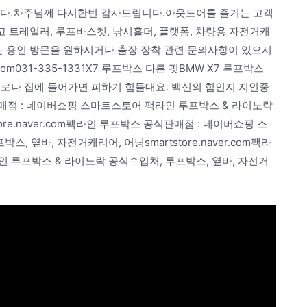
니다.차주님께 다시한번 감사드립니다.아웃도어를 즐기는 고객
고 트레일러, 루프바스켓, 낚시홀더, 플랫폼, 차량용 자전거캐
는 용인 방문을 원하시거나 출장 장착 관련 문의사항이 있으시
com031-335-1331X7 루프박스 다른 핏BMW X7 루프박스
코로나 집에 들어가면 피하기 힘들대요. 백신의 힘인지 지인중
공식판매점 : 네이버쇼핑 스마트스토어 팩라인 루프박스 & 라이노락
ore.naver.com팩라인 루프박스 공식판매점 : 네이버쇼핑 스
 옆바, 자전거캐리어, 어닝smartstore.naver.com팩라
 루프박스 & 라이노락 공식수입처, 루프박스, 옆바, 자전거