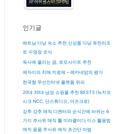
의 아이센스리그PC방
인기글
베트남 다낭 숙소 추천 신상품 다낭 퓨전리조
트 수영장 조식
독사에 물리는 꿈, 로또사이트 추천
에자이의 치매 치료제 – 레카네맙의 평가
한국형 무선인터넷 플랫폼 위피
20대 30대 남성 쇼핑몰 추천 BEST3 (뉴치프
시크 NCC, 단스튜디오, 아즈크로)
강추 강추 매직 디켄터와 순식간에 바뀌는 6
가지 주사위 매직 툴 미라클이다 이스 활용법
매직 용품 주사위 매직 초간단 마법