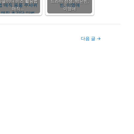
라클이다 이스 활용법
드라마 전쟁, 박은빈,
매직…
이영애
다음 글
→