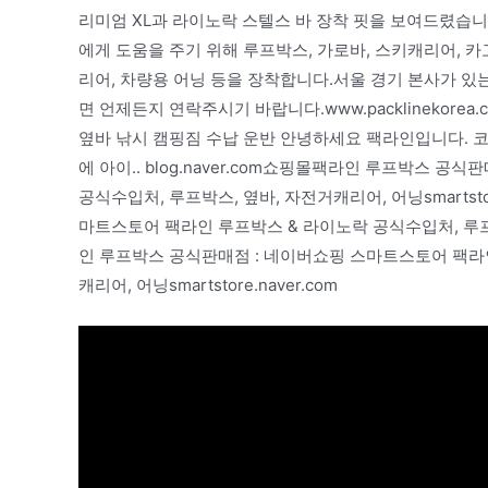
리미엄 XL과 라이노락 스텔스 바 장착 핏을 보여드렸습
에게 도움을 주기 위해 루프박스, 가로바, 스키캐리어, 카
리어, 차량용 어닝 등을 장착합니다.서울 경기 본사가 있
면 언제든지 연락주시기 바랍니다.www.packlinekorea.
옆바 낚시 캠핑짐 수납 운반 안녕하세요 팩라인입니다. 
에 아이.. blog.naver.com쇼핑몰팩라인 루프박스 
공식수입처, 루프박스, 옆바, 자전거캐리어, 어닝smartst
마트스토어 팩라인 루프박스 & 라이노락 공식수입처, 루프박스,
인 루프박스 공식판매점 : 네이버쇼핑 스마트스토어 팩라인
캐리어, 어닝smartstore.naver.com