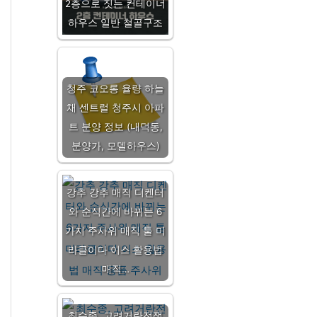
2층으로 짓는 컨테이너
하우스 일반 철골구조
청주 코오롱 율량 하늘
채 센트럴 청주시 아파
트 분양 정보 (내덕동,
분양가, 모델하우스)
강추 강추 매직 디켄터
와 순식간에 바뀌는 6
가지 주사위 매직 툴 미
라클이다 이스 활용법
매직…
최수종, 고려거란전쟁