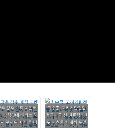
강추 강추 매직 디켄터
최수종, 고려거란전쟁
와 순식간에 바뀌는 6
정통사극 첫 넷플릭스 1
지 주사위 매직 툴 미
위 시청률 화제성 주말