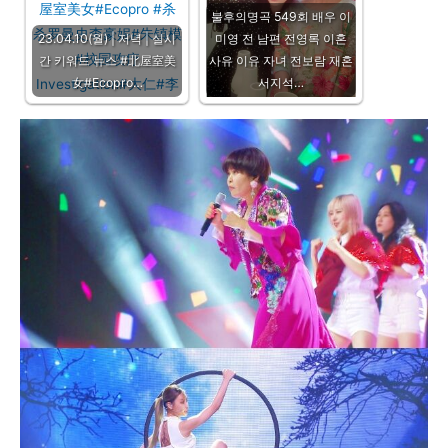
불후의명곡 549회 배우 이
23.04.10(월) | 저녁 | 실시
미영 전 남편 전영록 이혼
간 키워드 뉴스 #北屋室美
사유 이유 자녀 전보람 재혼
女#Ecopro…
서지석…