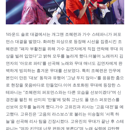
1라운드 솔로 대결에서는 개그맨 조혜련과 가수 스테파니가 퍼포
먼스 대결을 벌였다. 화려한 의상으로 등장해 시선을 집중시킨 조
혜련은 “패자 부활전을 위해 가수 김연자에게 직접 연락해 무대 의
상을 빌려 입었다”고 밝혀 모두를 놀라게 했다.더불어 노래까지 김
연자의 ‘아모르 파티’를 선곡해 노래와 무대 매너도 김연자에게 완
벽하게 빙의하는 흥겨운 무대를 선보였다. 특히 조혜련은 안무에
본인이 만든 ‘대보’ 동작과 유행어 ‘그냥 두지 않아~’를 응용한 춤으
로 현장을 웃음바다로 만들었다.이어 초토화된 무대에 등장한 스
테파니는 “조혜련의 퍼포먼스와는 다른 모습을 선보이겠다”며 신
경전을 펼친 뒤 선미의 ‘만월’에 맞춰 고난도 폴 댄스 퍼포먼스를
선보여 모두를 놀라게 했다.가수 고유진과 리사는 ‘고음 대전’을 예
고했다. 고유진은 ‘고음의 라스보스’로 불리는 이승철의 ‘서쪽 하
늘’을 선곡해 리사 팀을 긴장시켰다. 고유진의 무대가 끝난 후 스테
파니는 “여자 키인데 너무 편하게 부른다”며 노래 실력에 감탄했