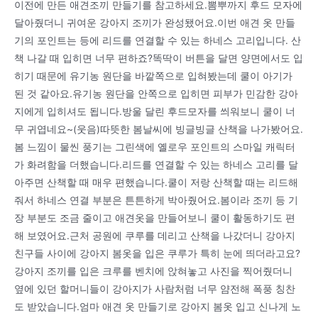
이전에 만든 애견조끼 만들기를 참고하세요.뽐뿌까지 후드 모자에
달아줬더니 귀여운 강아지 조끼가 완성됐어요.이번 애견 옷 만들
기의 포인트는 등에 리드를 연결할 수 있는 하네스 고리입니다. 산
책 나갈 때 입히면 너무 편하죠?똑딱이 버튼을 달면 양면에서도 입
히기 때문에 유기농 원단을 바깥쪽으로 입혀봤는데 쿨이 아기가
된 것 같아요.유기농 원단을 안쪽으로 입히면 피부가 민감한 강아
지에게 입히셔도 됩니다.방울 달린 후드모자를 씌워보니 쿨이 너
무 귀엽네요~(웃음)따뜻한 봄날씨에 빙글빙글 산책을 나가봤어요.
봄 느낌이 물씬 풍기는 그린색에 옐로우 포인트의 스마일 캐릭터
가 화려함을 더했습니다.리드를 연결할 수 있는 하네스 고리를 달
아주면 산책할 때 매우 편했습니다.쿨이 저랑 산책할 때는 리드해
줘서 하네스 연결 부분은 튼튼하게 박아줬어요.봄이라 조끼 등 기
장 부분도 조금 줄이고 애견옷을 만들어보니 쿨이 활동하기도 편
해 보였어요.근처 공원에 쿠루를 데리고 산책을 나갔더니 강아지
친구들 사이에 강아지 봄옷을 입은 쿠루가 특히 눈에 띄더라고요?
강아지 조끼를 입은 크루를 벤치에 앉혀놓고 사진을 찍어줬더니
옆에 있던 할머니들이 강아지가 사람처럼 너무 얌전해 폭풍 칭찬
도 받았습니다.엄마 애견 옷 만들기로 강아지 봄옷 입고 신나게 노