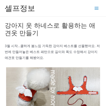
콘
셀프정보
텐
Main
츠
Men
로
강아지 옷 하네스로 활용하는 애
건
견옷 만들기
너
뛰
기
3월 시작…쿨하게 봄느낌 가득한 강아지 베스트를 선물했어요. 저
번에 만들어놓은 베스트 패턴으로 길이와 폭도 수정해서 강아지
애견옷 만들기를 해봤어요.