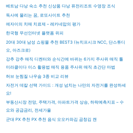
베트남 다낭 숙소 추천 신상품 다낭 퓨전리조트 수영장 조식
독사에 물리는 꿈, 로또사이트 추천
에자이의 치매 치료제 – 레카네맙의 평가
한국형 무선인터넷 플랫폼 위피
20대 30대 남성 쇼핑몰 추천 BEST3 (뉴치프시크 NCC, 단스튜디
오, 아즈크로)
강추 강추 매직 디켄터와 순식간에 바뀌는 6가지 주사위 매직 툴
미라클이다 이스 활용법 매직 용품 주사위 매직 초간단 마법
허브 눈찜질 나우숨 3종 비교 리뷰
자전거 데칼 선택 가이드 : 개성 넘치는 나만의 자전거를 완성하세
요!
부동산시장 전망, 주택가격, 아파트가격 상승, 하락예측지표 – 수
요와 공급금리, 전세가율
군대 PX 추천 PX 추천 음식 오오카와김 곱창김 캔