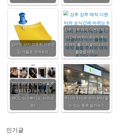
강추 강추 매직 디켄터와 순
식간에 바뀌는 6가지 주사
강아지 파카 따뜻한 기모안
위 매직 툴 미라클이다 이스
감 겨울옷 귀여워요
활용법 매직…
20대 30대 남성 쇼핑몰 추
천 BEST3 (뉴치프시크
NCC, 단스튜디오, 아즈크
주니어 카시트 유아 부터 탈
로)
수 있는 종류 알아보기
인기글