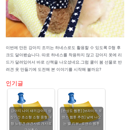
이번에 만든 강아지 조끼는 하네스로도 활용할 수 있도록 D형 후
크도 달아봤습니다. 따로 하네스를 착용하지 않고 강아지 옷에 리
드가 달려있어서 바로 산책을 나오셨네요.그럼 쿨이 봄 선물로 반
려견 옷 만들기에 도전해 본 이야기를 시작해 볼까요?
인기글
강아지 나이 새끼강아지 성
[완성도 웹툰] [브라이스 로
장기간 초소형 소형 중형 대
맨스 웹툰 추천] 낮에 나오
형 노령견 애견사료 개사료
는 별 리뷰.. 로맨스 웹툰
급여횟수
중…