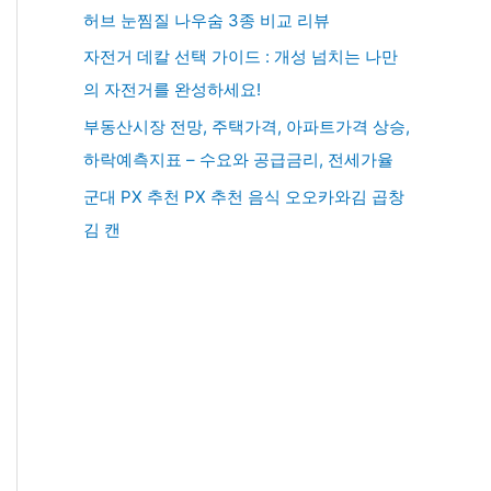
허브 눈찜질 나우숨 3종 비교 리뷰
자전거 데칼 선택 가이드 : 개성 넘치는 나만
의 자전거를 완성하세요!
부동산시장 전망, 주택가격, 아파트가격 상승,
하락예측지표 – 수요와 공급금리, 전세가율
군대 PX 추천 PX 추천 음식 오오카와김 곱창
김 캔