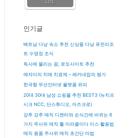
니다.
인기글
베트남 다낭 숙소 추천 신상품 다낭 퓨전리조
트 수영장 조식
독사에 물리는 꿈, 로또사이트 추천
에자이의 치매 치료제 – 레카네맙의 평가
한국형 무선인터넷 플랫폼 위피
20대 30대 남성 쇼핑몰 추천 BEST3 (뉴치프
시크 NCC, 단스튜디오, 아즈크로)
강추 강추 매직 디켄터와 순식간에 바뀌는 6
가지 주사위 매직 툴 미라클이다 이스 활용법
매직 용품 주사위 매직 초간단 마법