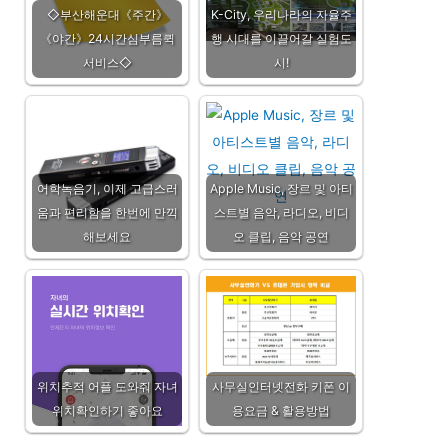
◇부산해운대《주간》
K-City, 우리나라의 자율주
《야간》24시간심부름퀵
행 시대를 이끌어갈 실험도
서비스◇
시!
어학녹음기, 이제 고급스러
Apple Music, 장르 및 아티
움과 편리함을 한번에 만끽
스트별 음악, 라디오, 비디
해보세요
오 클립, 음악 공연
위치추적 어플 도와줘 자녀
사무실인터넷전화 키폰 이
위치확인하기 좋아요
용요금 & 활용방법