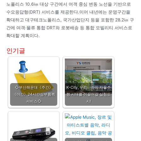
노폴리스 10.6㎞ 대상 구간에서 여객 중심 변동 노선을 기반으로
수요응답형(DRT) 서비스를 제공한다.이어 내년에는 운영구간을
확대하고 대구테크노폴리스, 국가산업단지 등을 포함한 28.2㎞ 구
간에 여객·물류 통합 DRT와 로봇배송 등 통합 모빌리티 서비스로
확대할 계획이다.
인기글
◇부산해운대《주간》
K-City, 우리나라의 자율주
《야간》24시간심부름퀵
행 시대를 이끌어갈 실험도
서비스◇
시!