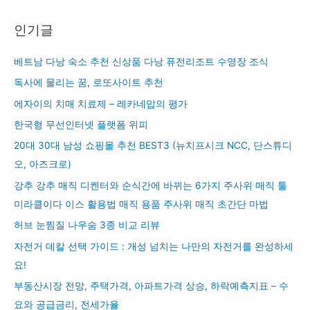
인기글
베트남 다낭 숙소 추천 신상품 다낭 퓨전리조트 수영장 조식
독사에 물리는 꿈, 로또사이트 추천
에자이의 치매 치료제 – 레카네맙의 평가
한국형 무선인터넷 플랫폼 위피
20대 30대 남성 쇼핑몰 추천 BEST3 (뉴치프시크 NCC, 단스튜디
오, 아즈크로)
강추 강추 매직 디켄터와 순식간에 바뀌는 6가지 주사위 매직 툴
미라클이다 이스 활용법 매직 용품 주사위 매직 초간단 마법
허브 눈찜질 나우숨 3종 비교 리뷰
자전거 데칼 선택 가이드 : 개성 넘치는 나만의 자전거를 완성하세
요!
부동산시장 전망, 주택가격, 아파트가격 상승, 하락예측지표 – 수
요와 공급금리, 전세가율