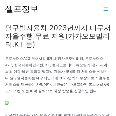
콘
셀프정보
텐
Main
츠
Men
로
달구벌자율차 2023년까지 대구서
건
자율주행 무료 지원(카카오모빌리
너
뛰
티,KT 등)
기
오토노머스A2G 컨소시엄 6개사(카카오모빌리티, 오토노머스
A2G, 한국자동차연구원, KT, 현대오토에버, 뉴모빌리티)가 세계
최초 여객·물류 통합형 탈그벌 자동차 모빌리티 서비스를 선보인
다.달구벌자동차는 대구시민에게 2023년까지 무상으로 자율주행
서비스를 제공하는 사업이다. 시민들은 온·오프라인 홍보채널 QR
코드 스캔 또는 배너 클릭으로 차량 탑승을 신청하면 된다.
달구벌자동차는 사전 탑승 신청자에 한해 대구테크노폴리스 인근