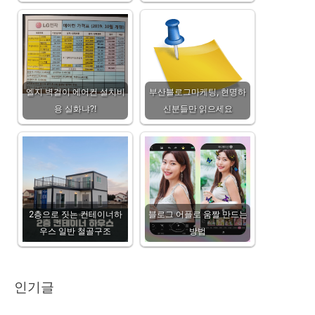
엘지 벽걸이 에어컨 설치비
부산블로그마케팅, 현명하
용 실화냐?!
신분들만 읽으세요
2층으로 짓는 컨테이너하
블로그 어플로 움짤 만드는
우스 일반 철골구조
방법
인기글