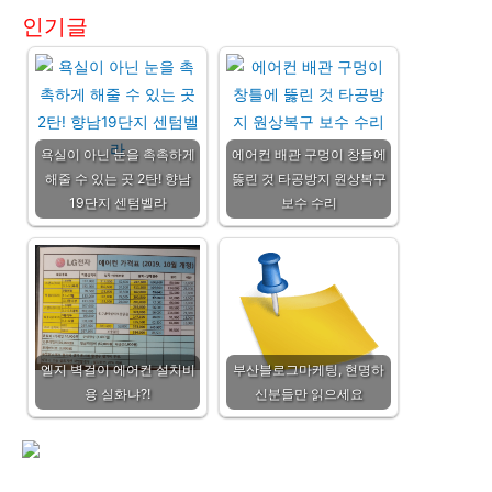
인기글
욕실이 아닌 눈을 촉촉하게
에어컨 배관 구멍이 창틀에
해줄 수 있는 곳 2탄! 향남
뚫린 것 타공방지 원상복구
19단지 센텀벨라
보수 수리
엘지 벽걸이 에어컨 설치비
부산블로그마케팅, 현명하
용 실화냐?!
신분들만 읽으세요