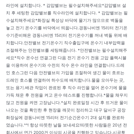
라인에 설치합니다. * 감압밸브는 필수설치해주세요*감압밸브 설
치 후 세팅한 감압밸브를 직수라인에 설치합니다. * 감압밸브는 필
수설치해주세요*화장실 특성상 바닥에 물기가 많으므로 벽돌을
놓고 전기 온수기를 바닥에서 띄웁니다.경동나비엔 15리터 전기온
수기준비해온 경동나비엔 15리터 전기온수기를 꺼내 벽돌 위에 배
치합니다.안전밸브 전기온수기 직수출입구에 온수기 내부압력을
조절해주는 안전밸브를 세팅해줍니다. *안전밸브는 필수설치해주
세요*직수 온수선 연결그런 다음 전기 온수기 전용 고압 플렉시블
을 이용하여 온수기와 수전의 직수 온수 라인을 연결합니다.드레
인 호스그런 다음 안전밸브의 가압을 조절하여 생긴 물이 흐르는
드레인 호스를 연결하여 하수도에 배치합니다.물을 모아두는 곳,
또는 용기.배관 작업이 완료된 후 직수 라인을 열어 온수기에 물을
가득 채운 후 전원을 켜고 온수 테스트를 진행합니다.*물을 채우지
않고 전원을 켜면 고장납니다.*설치 완료일정 시간 후 뜨거운 물이
나오는 것을 확인한 후 현장을 깨끗이 정리하고 대구 달서구 공장
화장실에 경동나비엔 15리터 전기순간온수기 2대 설치를 완료하
였습니다.^^! 항상 따뜻한 날들 보내세요!따뜻한 사람들은 20년 전
회사에서 연간 2000건 이상의 시공을 진행하고 있습니다.시공횟