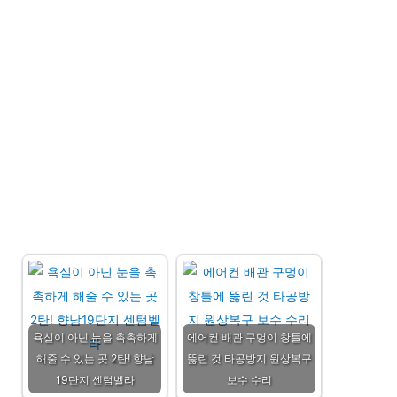
욕실이 아닌 눈을 촉촉하게
에어컨 배관 구멍이 창틀에
해줄 수 있는 곳 2탄! 향남
뚫린 것 타공방지 원상복구
19단지 센텀벨라
보수 수리