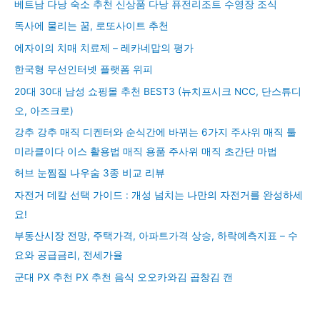
베트남 다낭 숙소 추천 신상품 다낭 퓨전리조트 수영장 조식
독사에 물리는 꿈, 로또사이트 추천
에자이의 치매 치료제 – 레카네맙의 평가
한국형 무선인터넷 플랫폼 위피
20대 30대 남성 쇼핑몰 추천 BEST3 (뉴치프시크 NCC, 단스튜디
오, 아즈크로)
강추 강추 매직 디켄터와 순식간에 바뀌는 6가지 주사위 매직 툴
미라클이다 이스 활용법 매직 용품 주사위 매직 초간단 마법
허브 눈찜질 나우숨 3종 비교 리뷰
자전거 데칼 선택 가이드 : 개성 넘치는 나만의 자전거를 완성하세
요!
부동산시장 전망, 주택가격, 아파트가격 상승, 하락예측지표 – 수
요와 공급금리, 전세가율
군대 PX 추천 PX 추천 음식 오오카와김 곱창김 캔