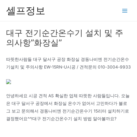
콘
셀프정보
텐
Main
츠
Men
로
대구 전기순간온수기 설치 및 주
건
의사항”화장실”
너
뛰
기
따뜻한사람들 대구 달서구 공장 화장실 경동나비엔 전기순간온수
기설치 및 주의사항 EW-15RN-U시공 / 견적문의 010-3004-9933
안녕하세요 시공 견적 AS 확실한 업체 따뜻한 사람들입니다. 오늘
은 대구 달서구 공장에서 화장실 온수가 없어서 고민하다가 블로
그 보고 문의해서 경동나비엔 전기순간온수기 15리터 설치하기로
결정했어요^^!대구 전기순간온수기 설치 방법 알아볼까요?