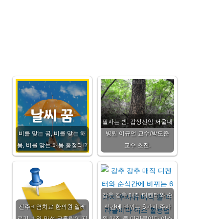
필자는 밤. 갑상선암 서울대
비를 맞는 꿈, 비를 맞는 해
병원 이규언 교수/박도준
몽, 비를 맞는 해몽 총정리!?
교수 초진.
강추 강추 매직 디켄터와 순
전주비염치료 한의원 알레
식간에 바뀌는 6가지 주사
르기 비염 만성 코흘림이 지
위 매직 툴 미라클이다 이스