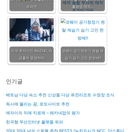
속되면
활용법 매직…
미국 투자이민 AtoZ(4), 자
코웨이 공기청정기 렌탈 제
금출처 증명하라
습기 습기 고민 한방에!!
인기글
베트남 다낭 숙소 추천 신상품 다낭 퓨전리조트 수영장 조식
독사에 물리는 꿈, 로또사이트 추천
에자이의 치매 치료제 – 레카네맙의 평가
한국형 무선인터넷 플랫폼 위피
20대 30대 남성 쇼핑몰 추천 BEST3 (뉴치프시크 NCC, 단스튜디