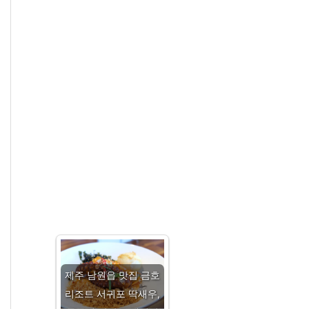
제주 남원읍 맛집 금호
리조트 서귀포 딱새우,