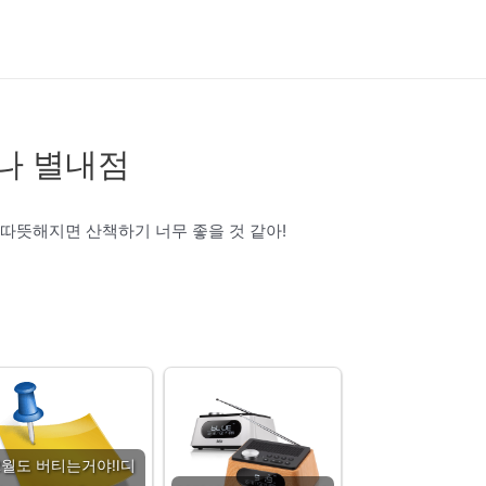
나 별내점
 따뜻해지면 산책하기 너무 좋을 것 같아!
2월도 버티는거야!Ⅰ디