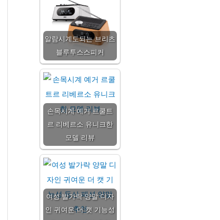
알람시계도되는 브리츠
블루투스스피커
손목시계 예거 르쿨트
르 리베르소 유니크한
모델 리뷰
여성 발가락 양말 디자
인 귀여운 더 캣 기능성