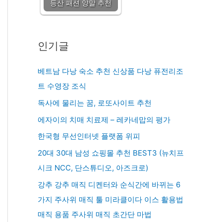
등산 패션 양말 추천
인기글
베트남 다낭 숙소 추천 신상품 다낭 퓨전리조
트 수영장 조식
독사에 물리는 꿈, 로또사이트 추천
에자이의 치매 치료제 – 레카네맙의 평가
한국형 무선인터넷 플랫폼 위피
20대 30대 남성 쇼핑몰 추천 BEST3 (뉴치프
시크 NCC, 단스튜디오, 아즈크로)
강추 강추 매직 디켄터와 순식간에 바뀌는 6
가지 주사위 매직 툴 미라클이다 이스 활용법
매직 용품 주사위 매직 초간단 마법