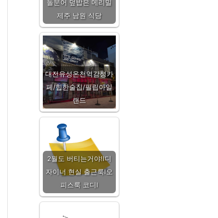
돌문어 덮밥은 메리밀
제주 남원 식당
대전유성온천역감성카
페/힙한술집/필립아일
랜드
2월도 버티는거야!Ⅰ디
자이너 현실 출근룩Ⅰ오
피스룩 코디Ⅰ