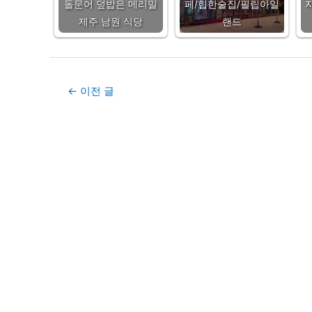
돌문어 덮밥은 메리밀
페/힙한술집/필립아일
제주 남원 식당
랜드
Post
←
이전 글
navigation