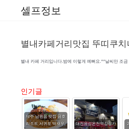
콘
셀프정보
텐
츠
로
건
별내카페거리맛집 뚜띠쿠치
너
뛰
기
별내 카페 거리입니다.밤에 이렇게 예뻐요.^^날씨만 조금
인기글
제주 남원읍 맛집 금호
리조트 서귀포 딱새우,
대전유성온천역감성카