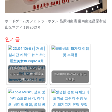
ボードゲームカフェ レッドボタン 昌原湘南店 慶尚南道昌原市城
山区マディミ路2021号
인기글
23.04.10(월) | 저녁 | 실시
간 키워드 뉴스 #北屋室美
콜라비의 15가지 이점 및
女#Ecopro…
부작용
Apple Music, 장르 및 아티
생생한 정보 유채요리 토끼