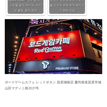
스트별 음악, 라디오, 비디
풀 고수의 주방 위치 돼지고
오 클립, 음악 공연
기 본탕 맛집
ボードゲームカフェ レッドボタン 昌原湘南店 慶尚南道昌原市城
山区マディミ路2021号