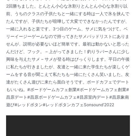
2回勝ちました。とんとん小心な氷割りとんとん小心な氷割り以
前、うちのクラスの子供たちと一緒にする時は一人で氷を挟んで
たんですが、子供たちが喧嘩して大変でできなかったんですが、
一緒に入れると楽です。3つ目のゲーム、サメに気をつけて。ベ
リーイージーゲームなので持ってきたサメパッドリストにありま
せんが、説明が必要ないほど簡単です。最初は動かないと思った
んだけど、フック。 – 上がってきました！釣りラバーさんに少し
興味を与えたサメ – サメが登る時はびっくりします。平日の午後
に私たちが行きましたが、友達と一緒に来た学生たちが楽しくゲ
ームをする音が聞こえて私たちも一緒にたくさん笑いました。友
達がたくさん遊びに来たら面白そうです。ボードカフェでデート
もいいね。#ボードゲームカフェ創業#ボードゲームカフェ創業#
昌原デート#昌原ボードゲームカフェ#昌原室内デート#昌原象南
遊び#レッドボタン#レッドボタンカフェSonsound’2022