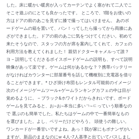
した。床に暖かい暖房が入ってカーテンでよく塞がれて二人でこ
そこそ遊ぶのにとても良かったです。 ところで、1階をお使いの
方はドアの前のあごを見ずに膝で撮ってはいけません。 あのボ
ードゲームの箱を置いて、バン！ってしたら撮ってから両膝にあ
ざができました。ドアの前のあごに気をつけてください。初めて
来たそうなので、スタッフの方が席を案内してくれて、カフェの
利用方法を教えてくれました！ 親切ドクターキャメルって誰？
ヨ – 説明してくださるボイスボードゲームの説明も、すべて説明
映像があって楽です。ゲームは何があるかな？？携帯バッテリー
がなければカウンターに部屋番号を話して機種別に充電器を借り
ることができます。* ひざ掛け布団もレンタル可能前のイメージ
次のイメージゲームツール+ゲームランキングカフェの中は目が
覚めるように。 – ブラック&ホワイトだからきれいです。ボード
ゲームを見てみると、お~お~本当に多いㄱ~ㄷっていう順番なの
で 選ぶのも簡単でした。私たちはゲームの中で一番簡単なもの
を選びました。よし、ベリーだけどやろう。 頭使うの難しい。
ワンカードが一番甘いですよね。あっ！我が家にもボナンザがい
ますが、新品のままなのにw 4人-7人基準と出ていてパスしまし