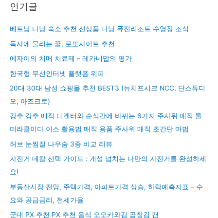
인기글
베트남 다낭 숙소 추천 신상품 다낭 퓨전리조트 수영장 조식
독사에 물리는 꿈, 로또사이트 추천
에자이의 치매 치료제 – 레카네맙의 평가
한국형 무선인터넷 플랫폼 위피
20대 30대 남성 쇼핑몰 추천 BEST3 (뉴치프시크 NCC, 단스튜디
오, 아즈크로)
강추 강추 매직 디켄터와 순식간에 바뀌는 6가지 주사위 매직 툴
미라클이다 이스 활용법 매직 용품 주사위 매직 초간단 마법
허브 눈찜질 나우숨 3종 비교 리뷰
자전거 데칼 선택 가이드 : 개성 넘치는 나만의 자전거를 완성하세
요!
부동산시장 전망, 주택가격, 아파트가격 상승, 하락예측지표 – 수
요와 공급금리, 전세가율
군대 PX 추천 PX 추천 음식 오오카와김 곱창김 캔