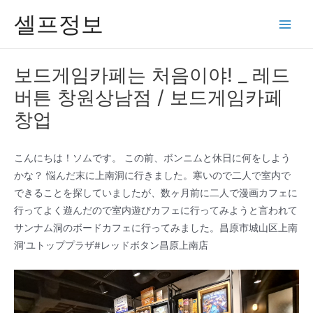
콘
셀프정보
텐
Main
츠
Men
로
보드게임카페는 처음이야! _ 레드
건
버튼 창원상남점 / 보드게임카페
너
뛰
창업
기
こんにちは！ソムです。 この前、ボンニムと休日に何をしよう
かな？ 悩んだ末に上南洞に行きました。寒いので二人で室内で
できることを探していましたが、数ヶ月前に二人で漫画カフェに
行ってよく遊んだので室内遊びカフェに行ってみようと言われて
サンナム洞のボードカフェに行ってみました。昌原市城山区上南
洞’ユトッププラザ#レッドボタン昌原上南店