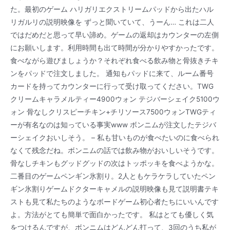
た。最初のゲーム ハリガリエクストリームパッドから出たハル
リガルリの説明映像を ずっと聞いていて、うーん… これは二人
ではだめだと思って早い諦め。ゲームの返却はカウンターの左側
にお願いします。利用時間も出て時間が分かりやすかったです。
食べながら遊びましょうか？それぞれ食べる飲み物と骨抜きチキ
ンをパッドで注文しました。 通知もパッドに来て、ルーム番号
カードを持ってカウンターに行って受け取ってください。TWG
クリームキャラメルティー4900ウォン テジバーシェイク5100ウ
ォン 骨なしクリスピーチキン+チリソース7500ウォンTWGティ
ーが有名なのは知っている事実www ボンニムが注文したテジバ
ーシェイクおいしそう。 – 私も甘いものが食べたいのに食べられ
なくて残念だね。ボンニムの話では飲み物がおいしいそうです。
骨なしチキンもグッドグッドの次はトッポッキを食べようかな。
二番目のゲームペンギン氷割り。2人ともケラケラしていたペン
ギン氷割りゲームドクターキャメルの説明映像も見て説明書テキ
ストも見て私たちのようなボードゲーム初心者たちにいいんです
よ。方法がとても簡単で面白かったです。 私はとても優しく気
をつけるんですが、ボンニムはどんどん打って、3回のうち私が