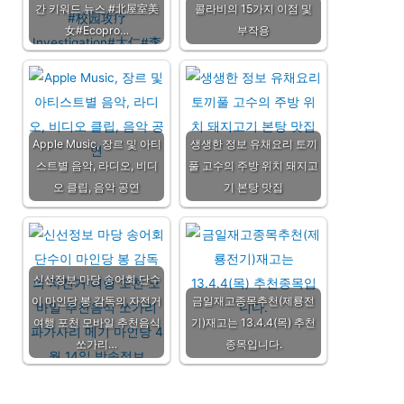
간 키워드 뉴스 #北屋室美
콜라비의 15가지 이점 및
女#Ecopro…
부작용
Apple Music, 장르 및 아티
생생한 정보 유채요리 토끼
스트별 음악, 라디오, 비디
풀 고수의 주방 위치 돼지고
오 클립, 음악 공연
기 본탕 맛집
신선정보 마당 송어회 단수
이 마인당 봉 감독의 자전거
금일재고종목추천(제룡전
여행 포천 모바일 추천음식
기)재고는 13.4.4(목) 추천
쏘가리…
종목입니다.