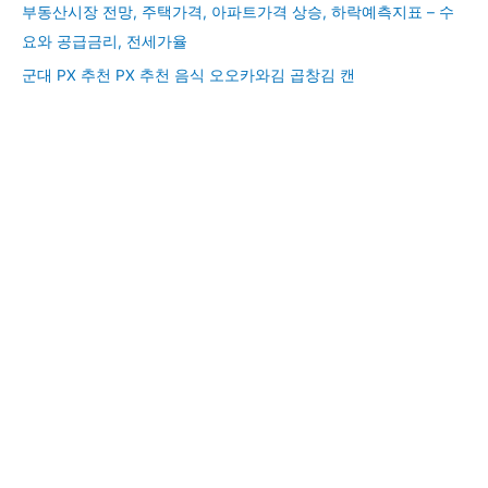
부동산시장 전망, 주택가격, 아파트가격 상승, 하락예측지표 – 수
요와 공급금리, 전세가율
군대 PX 추천 PX 추천 음식 오오카와김 곱창김 캔