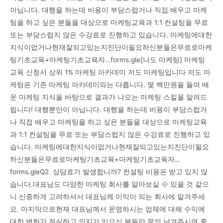
아닙니다. 대행을 하는데 비용이 부담스럽거나 직접 배우고 마케
팅을 하고 싶은 분들을 대상으로 마케팅교육과 1:1 컨설팅을 무료
또는 부담스럽지 않은 수강료로 진행하고 있습니다. 마케팅에대한
지식이없거나현재잘되고있는지진단이필요하신분들은무료로마케
팅기초교육+마케팅기초교육자…forms.gle[나도 마케팅] 마케팅
교육 신청서 상위 1% 마케팅 아카데미 저도 마케팅입니다 저도 마
케팅은 기존 마케팅 아카데미와는 다릅니다. 몇 백만원을 들여 배
운 마케팅 지식을 바탕으로 결과가 나오는 마케팅 스킬을 알려드
립니다! 대행뿐만이 아닙니다. 대행을 하는데 비용이 부담스럽거
나 직접 배우고 마케팅을 하고 싶은 분들을 대상으로 마케팅교육
과 1:1 컨설팅을 무료 또는 부담스럽지 않은 수강료로 진행하고 있
습니다. 마케팅에대한지식이없거나현재잘되고있는지진단이필요
하신분들은무료로마케팅기초교육+마케팅기초교육자…
forms.gleQ2. 상담료가 발생합니까? 컨설팅 비용은 받고 있지 않
습니다.대표님도 다양한 마케팅 회사를 알아보실 수 있을 것 같으
니 신중하게 고려하셔서 대표님께 이익이 되는 회사에 맡겨주세
요. 마지막으로현재 대표님께서 운영하시는 업체에 대해 수익에
대한 변화가 절실하고 의지가 있으신 분들만 문의 남겨주시면 좋