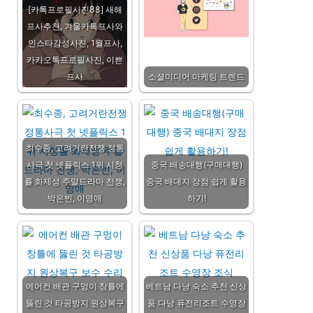
[카톡프로필사진88] 새해
프사추천, 겨울카톡프사와
인스타감성사진, 1월프사,
카카오톡프로필사진, 이쁜
프사
소셜미디어 마케팅 트렌드
최수종, 고려거란전쟁 정통
사극 첫 넷플릭스 1위 시청
중국 배송대행(구매대행)
률 화제성 주말드라마 전쟁,
중국 배대지 장점 쉽게 활용
박은빈, 이영애
하기!
에어컨 배관 구멍이 창틀에
베트남 다낭 숙소 추천 신상
뚫린 것 타공방지 원상복구
품 다낭 퓨전리조트 수영장