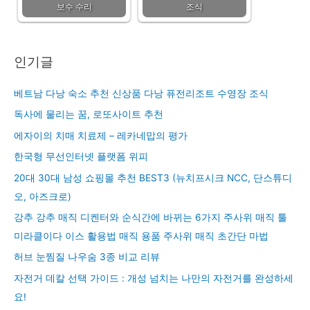
보수 수리
조식
인기글
베트남 다낭 숙소 추천 신상품 다낭 퓨전리조트 수영장 조식
독사에 물리는 꿈, 로또사이트 추천
에자이의 치매 치료제 – 레카네맙의 평가
한국형 무선인터넷 플랫폼 위피
20대 30대 남성 쇼핑몰 추천 BEST3 (뉴치프시크 NCC, 단스튜디
오, 아즈크로)
강추 강추 매직 디켄터와 순식간에 바뀌는 6가지 주사위 매직 툴
미라클이다 이스 활용법 매직 용품 주사위 매직 초간단 마법
허브 눈찜질 나우숨 3종 비교 리뷰
자전거 데칼 선택 가이드 : 개성 넘치는 나만의 자전거를 완성하세
요!