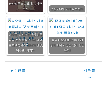
카카오톡프로필사진, 이쁜
프사
소셜미디어 마케팅 트렌드
최수종, 고려거란전쟁 정통
사극 첫 넷플릭스 1위 시청
중국 배송대행(구매대행)
률 화제성 주말드라마 전쟁,
중국 배대지 장점 쉽게 활용
박은빈, 이영애
하기!
Post
←
이전 글
다음 글
navigation
→