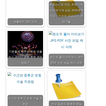
부동산시장 전망, 주택가격,
아파트가격 상승, 하락예측
지표 - 수요와 공급금리, 전
애플워치 SE2 요약
세가율
기분좋게 해주는 해외 넷플
릭스 코미디 영화 추천 코믹
윈도우 폴더 미리보기 JPG
영화 7
PDF 사진 파일 캐시 삭제
수근관 증후군 운동 수술 치
료법
커피 음료의 종류와 효능