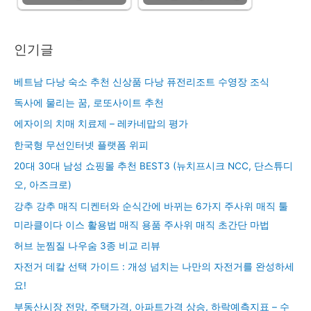
인기글
베트남 다낭 숙소 추천 신상품 다낭 퓨전리조트 수영장 조식
독사에 물리는 꿈, 로또사이트 추천
에자이의 치매 치료제 – 레카네맙의 평가
한국형 무선인터넷 플랫폼 위피
20대 30대 남성 쇼핑몰 추천 BEST3 (뉴치프시크 NCC, 단스튜디
오, 아즈크로)
강추 강추 매직 디켄터와 순식간에 바뀌는 6가지 주사위 매직 툴
미라클이다 이스 활용법 매직 용품 주사위 매직 초간단 마법
허브 눈찜질 나우숨 3종 비교 리뷰
자전거 데칼 선택 가이드 : 개성 넘치는 나만의 자전거를 완성하세
요!
부동산시장 전망, 주택가격, 아파트가격 상승, 하락예측지표 – 수