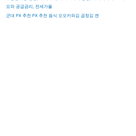
요와 공급금리, 전세가율
군대 PX 추천 PX 추천 음식 오오카와김 곱창김 캔