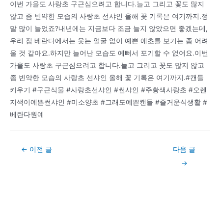
이번 가을도 사랑초 구근심으려고 합니다.늘고 그리고 꽃도 많지
않고 좀 빈약한 모습의 사랑초 선샤인 올해 꽃 기록은 여기까지.정
말 많이 늘었죠?내년에는 지금보다 조금 늘지 않았으면 좋겠는데,
우리 집 베란다에서는 웃는 얼굴 없이 예쁜 애초를 보기는 좀 어려
울 것 같아요.하지만 늘어난 모습도 예뻐서 포기할 수 없어요.이번
가을도 사랑초 구근심으려고 합니다.늘고 그리고 꽃도 많지 않고
좀 빈약한 모습의 사랑초 선샤인 올해 꽃 기록은 여기까지.#캔들
키우기 #구근식물 #사랑초선샤인 #썬샤인 #주황색사랑초 #오렌
지색이예쁜썬샤인 #미소양초 #그래도예쁜캔들 #즐거운식생활 #
베란다원예
Post
←
이전 글
다음 글
navigation
→