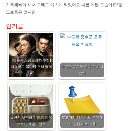
기록해놔야 해서 그래도 예쁘게 찍었어요.나름 예쁜 모습이죠?풍
요로움은 없지만
인기글
[넷플릭스 공포영화 추천]
아닥하고 볼만한 호러 영화
수근관 증후군 운동 수술 치
4
료법
돌반지 보관함 각인 감성 독
로즈마리 키우는 법 추위에
보적인 새김모먼트
도 강한 허브 식물