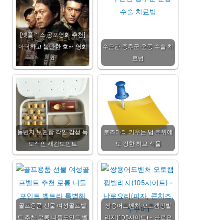
[넷플릭스 공포영화 추천]
아닥하고 볼만한 호러 영화
수근관 증후군 운동 수술 치
4
료법
돌반지 보관함 각인 감성 독
로즈마리 키우는 법 추위에
보적인 새김모먼트
도 강한 허브 식물
골프용품 선물 여성골프벨
쌍용어드벤처 오토캠핑빌
트 추천 로롱 니들포인트 벨
리지(105사이트) - 난로요