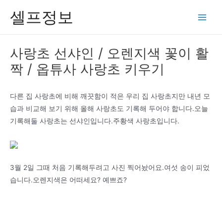
콘
셀프정보
텐
Main
츠
Men
로
사랑초 선샤인 / 오렌지색 꽃이 활
건
짝 / 옵튜사 사랑초 키우기
너
뛰
기
다른 집 사랑초에 비해 깨끗함이 적은 우리 집 사랑초지만 내년 모
습과 비교해 보기 위해 올해 사랑초도 기록해 두어야 합니다.오늘
기록해둘 사랑초는 선샤인입니다.주황색 사랑초입니다.
3월 2일 그때 처음 기록해두려고 사진 찍어놨어요.여섯 송이 피었
습니다.오렌지색은 어떠세요? 예쁘죠?