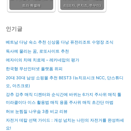
트라 특별해
리(피자, 콘치즈, 쭈꾸미)
인기글
베트남 다낭 숙소 추천 신상품 다낭 퓨전리조트 수영장 조식
독사에 물리는 꿈, 로또사이트 추천
에자이의 치매 치료제 – 레카네맙의 평가
한국형 무선인터넷 플랫폼 위피
20대 30대 남성 쇼핑몰 추천 BEST3 (뉴치프시크 NCC, 단스튜디
오, 아즈크로)
강추 강추 매직 디켄터와 순식간에 바뀌는 6가지 주사위 매직 툴
미라클이다 이스 활용법 매직 용품 주사위 매직 초간단 마법
허브 눈찜질 나우숨 3종 비교 리뷰
자전거 데칼 선택 가이드 : 개성 넘치는 나만의 자전거를 완성하세
요!