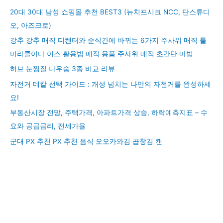
20대 30대 남성 쇼핑몰 추천 BEST3 (뉴치프시크 NCC, 단스튜디
오, 아즈크로)
강추 강추 매직 디켄터와 순식간에 바뀌는 6가지 주사위 매직 툴
미라클이다 이스 활용법 매직 용품 주사위 매직 초간단 마법
허브 눈찜질 나우숨 3종 비교 리뷰
자전거 데칼 선택 가이드 : 개성 넘치는 나만의 자전거를 완성하세
요!
부동산시장 전망, 주택가격, 아파트가격 상승, 하락예측지표 – 수
요와 공급금리, 전세가율
군대 PX 추천 PX 추천 음식 오오카와김 곱창김 캔