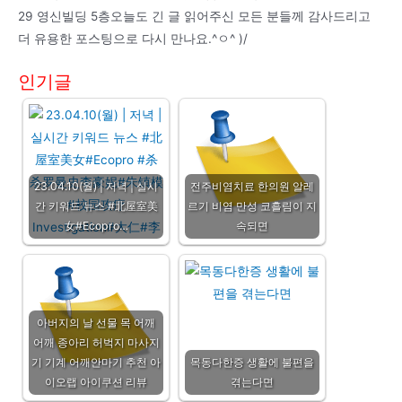
29 영신빌딩 5층오늘도 긴 글 읽어주신 모든 분들께 감사드리고
더 유용한 포스팅으로 다시 만나요.^ㅇ^ )/
인기글
23.04.10(월) | 저녁 | 실시
전주비염치료 한의원 알레
간 키워드 뉴스 #北屋室美
르기 비염 만성 코흘림이 지
女#Ecopro…
속되면
아버지의 날 선물 목 어깨
어깨 종아리 허벅지 마사지
기 기계 어깨안마기 추천 아
목동다한증 생활에 불편을
이오랩 아이쿠션 리뷰
겪는다면