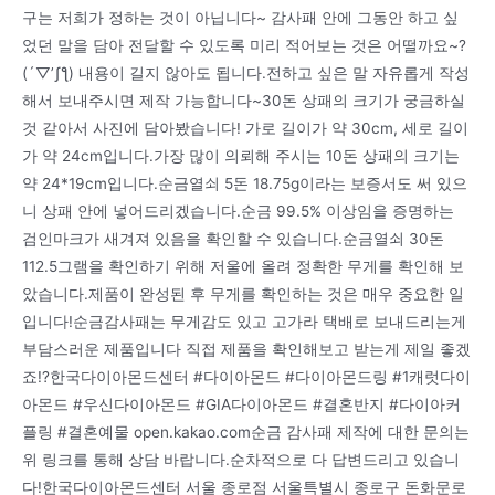
구는 저희가 정하는 것이 아닙니다~ 감사패 안에 그동안 하고 싶
었던 말을 담아 전달할 수 있도록 미리 적어보는 것은 어떨까요~?
(´▽’ʃƪ) 내용이 길지 않아도 됩니다.전하고 싶은 말 자유롭게 작성
해서 보내주시면 제작 가능합니다~30돈 상패의 크기가 궁금하실
것 같아서 사진에 담아봤습니다! 가로 길이가 약 30cm, 세로 길이
가 약 24cm입니다.가장 많이 의뢰해 주시는 10돈 상패의 크기는
약 24*19cm입니다.순금열쇠 5돈 18.75g이라는 보증서도 써 있으
니 상패 안에 넣어드리겠습니다.순금 99.5% 이상임을 증명하는
검인마크가 새겨져 있음을 확인할 수 있습니다.순금열쇠 30돈
112.5그램을 확인하기 위해 저울에 올려 정확한 무게를 확인해 보
았습니다.제품이 완성된 후 무게를 확인하는 것은 매우 중요한 일
입니다!순금감사패는 무게감도 있고 고가라 택배로 보내드리는게
부담스러운 제품입니다 직접 제품을 확인해보고 받는게 제일 좋겠
죠!?한국다이아몬드센터 #다이아몬드 #다이아몬드링 #1캐럿다이
아몬드 #우신다이아몬드 #GIA다이아몬드 #결혼반지 #다이아커
플링 #결혼예물 open.kakao.com순금 감사패 제작에 대한 문의는
위 링크를 통해 상담 바랍니다.순차적으로 다 답변드리고 있습니
다!한국다이아몬드센터 서울 종로점 서울특별시 종로구 돈화문로