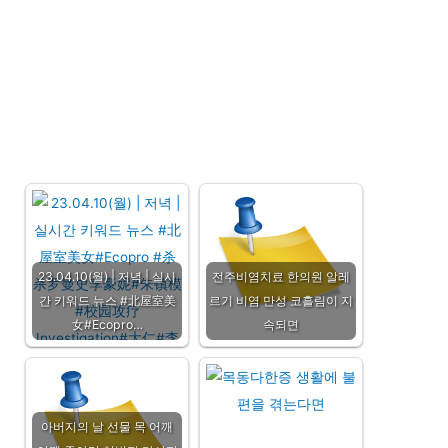
23.04.10(월) | 저녁 | 실시
전주비염치료 한의원 알레
간 키워드 뉴스 #北屋室美
르기 비염 만성 코흘림이 지
女#Ecopro…
속되면
아버지의 날 선물 목 어깨