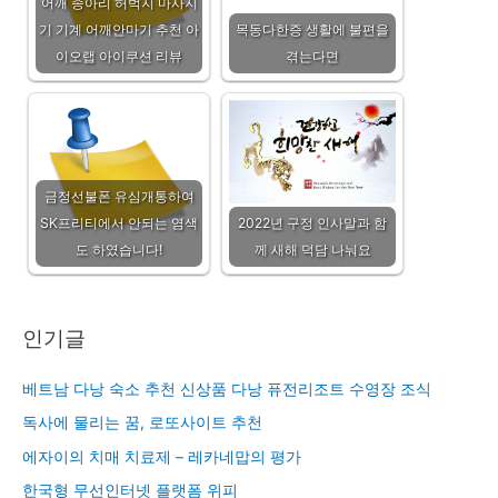
어깨 종아리 허벅지 마사지
기 기계 어깨안마기 추천 아
목동다한증 생활에 불편을
이오랩 아이쿠션 리뷰
겪는다면
금정선불폰 유심개통하여
SK프리티에서 안되는 염색
2022년 구정 인사말과 함
도 하였습니다!
께 새해 덕담 나눠요
인기글
베트남 다낭 숙소 추천 신상품 다낭 퓨전리조트 수영장 조식
독사에 물리는 꿈, 로또사이트 추천
에자이의 치매 치료제 – 레카네맙의 평가
한국형 무선인터넷 플랫폼 위피