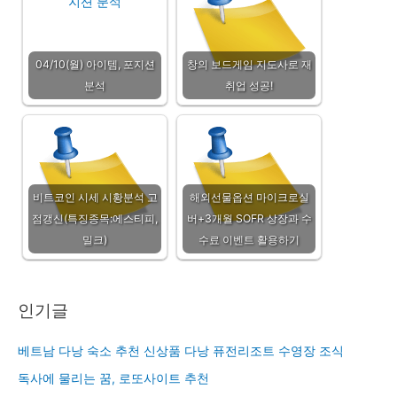
04/10(월) 아이템, 포지션
창의 보드게임 지도사로 재
분석
취업 성공!
비트코인 시세 시황분석 고
해외선물옵션 마이크로실
점갱신(특징종목:에스티피,
버+3개월 SOFR 상장과 수
밀크)
수료 이벤트 활용하기
인기글
베트남 다낭 숙소 추천 신상품 다낭 퓨전리조트 수영장 조식
독사에 물리는 꿈, 로또사이트 추천