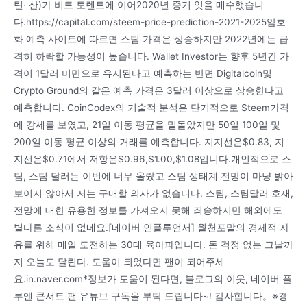
틴· 산)가 비트 토렌트에 이어2020년 증기 잇을 매수했습니
다.https://capital.com/steem-price-prediction-2021-2025암호
화 예측 사이트에 따르면 스팀 가격은 상승하지만 2022년에는 급
격히 하락할 가능성이 높습니다. Wallet Investor는 향후 5년간 가
격이 1달러 미만으로 유지된다고 예측하는 반면 Digitalcoin및
Crypto Ground의 같은 예측 가격은 3달러 이상으로 상승한다고
예측합니다. CoinCodex의 기술적 분석은 단기적으로 Steem가격
에 강세를 보였고, 21일 이동 평균을 밑돌았지만 50일 100일 및
200일 이동 평균 이상의 거래를 예측합니다. 지지선은$0.83, 지
지선은$0.71에서 저항은$0.96,$1.00,$1.08입니다.개인적으로 스
팀, 스팀 달러는 이번에 너무 올랐고 스팀 생태계 전망이 마냥 밝아
보이지 않아서 저는 구매할 의사가 없습니다. 스팀, 스팀달러 호재,
전망에 대한 유용한 정보를 가져오지 못해 죄송하지만 해외에도
별다른 소식이 없네요.[네이버 인플루언서] 월천포말의 경제적 자
유를 위해 매일 도전하는 30대 육아파입니다. 돈 걱정 없는 그날까
지 오늘도 달린다. 도움이 되었다면 팬이 되어주세
요.in.naver.com*정보가 도움이 된다면, 블로그의 이웃, 네이버 플
루엔 콘서트 팬 유튜브 구독을 부탁 드립니다~! 감사합니다。※경