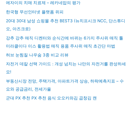
에자이의 치매 치료제 – 레카네맙의 평가
한국형 무선인터넷 플랫폼 위피
20대 30대 남성 쇼핑몰 추천 BEST3 (뉴치프시크 NCC, 단스튜디
오, 아즈크로)
강추 강추 매직 디켄터와 순식간에 바뀌는 6가지 주사위 매직 툴
미라클이다 이스 활용법 매직 용품 주사위 매직 초간단 마법
허브 눈찜질 나우숨 3종 비교 리뷰
자전거 데칼 선택 가이드 : 개성 넘치는 나만의 자전거를 완성하세
요!
부동산시장 전망, 주택가격, 아파트가격 상승, 하락예측지표 – 수
요와 공급금리, 전세가율
군대 PX 추천 PX 추천 음식 오오카와김 곱창김 캔