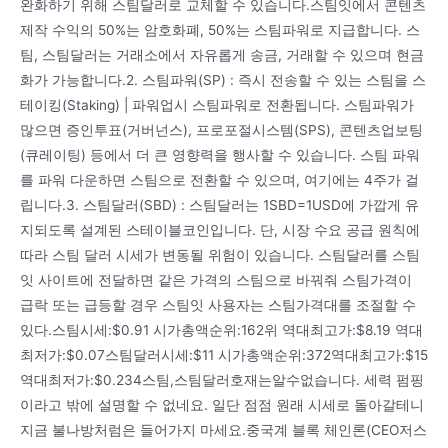
완화하기 위해 스팀달러로 교체할 수 있습니다.스팀잇에서 콘텐츠
제작 수익의 50%는 암호화폐, 50%는 스팀파워로 지급합니다. 스
팀, 스팀달러는 거래소에서 자유롭게 송금, 거래할 수 있으며 현금
화가 가능합니다.2. 스팀파워(SP) : 즉시 전송할 수 있는 스팀을 스
테이킹(Staking) | 파워업시 스팀파워로 전환됩니다. 스팀파워가
많으면 증인투표(거버넌스), 프로포절시스템(SPS), 콘텐츠업보팅
(큐레이팅) 등에서 더 큰 영향력을 행사할 수 있습니다. 스팀 파워
를 파워 다운하면 스팀으로 전환할 수 있으며, 여기에는 4주가 걸
립니다.3. 스팀달러(SBD) : 스팀달러는 1SBD=1USD에 가깝게 유
지되도록 설계된 스테이블코인입니다. 단, 시장 수요 공급 원칙에
따라 스팀 달러 시세가 변동될 위험이 있습니다. 스팀달러를 스팀
잇 사이트에 전달하면 같은 가격의 스팀으로 바꿔줘 스팀가격이
급락 또는 급등할 경우 스팀잇 사용자는 스팀가격대를 조절할 수
있다.스팀시세:$0.91 시가총액순위:162위 역대최고가:$8.19 역대
최저가:$0.07스팀달러시세:$11 시가총액순위:372역대최고가:$15
역대최저가:$0.234스팀,스팀달러호재는알수없습니다. 세력 펌핑
이라고 밖에 설명할 수 없네요. 일단 점점 원래 시세로 돌아갈테니
지금 불나방처럼은 들어가지 마세요.중국계 블록 체인론(CEO저스