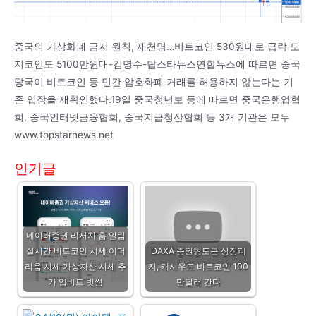
중국의 가상화폐 금지 원칙, 재천명…비트코인 530원대로 급락·도
지코인도 5100만원대-김명수-탑스타뉴스연합뉴스에 따르면 중국
당국이 비트코인 등 민간 암호화폐 거래를 허용하지 않는다는 기
존 입장을 재확인했다.19일 중국청년보 등에 따르면 중국은행업협
회, 중국인터넷금융협회, 중국지급청산협회 등 3개 기관은 모두
www.topstarnews.net
인기글
네이버증권 리서치 홈 알림
실시간 비트코인 시세 이더
DAXA 증권형토큰 상장폐
리움 시세 가상자산 시세 추
지, 캐시우드 비트코인 100
가 업비트 빗썸
만달러 간다