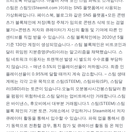
드리도록 하겠습니다. 아울러 자매 코인 스팀 파워도 소개합니다.
스팀은 스팀잇(Steemit.com )이라는 SNS 플랫폼에서 사용되는
가상화폐입니다. 페이스북, 블로그와 같은 SNS 플랫폼+모든 콘텐
츠가 블록체인에 저장(특정 주체가 임의로 콘텐츠 삭제 또는 검열
불가)+콘텐츠 저자와 큐레이터가 자신의 활동 및 기여에 따른 인
센티브를 직접 받을 수 있습니다. 스팀 블록체인에는 2020년 5월
기준 130만 계정이 생성되었습니다.- 스팀 블록체인은 비트코인과
달리 위임된 지분증명(PoS)이라는 알고리즘을 채택했습니다. 스
팀 네트워크 이용자는 트랜잭션 발생 시 별도의 수수료를 부담하
지 않습니다. – 매년 0.5%의 인플레이션율이 저하됩니다. 최종 인
플레이션율이 0.95%에 달할 때까지 계속 감소합니다. – 스팀 생태
계에는 각각 고유 목적으로 스팀(STEEM), 스팀파워(SP), 스팀달
러(SBD)라는 토큰이 있습니다.오늘의 오분봉사시간봉스팀달러 환
율 펌핑이 위험하네요.스팀 달러는 업비트에서만 거래합니다.스팀
은 바이낸스, 후오비에서 대부분 거래됩니다.1. 스팀(STEEM):스팀
블록 체인의 기본 토큰. 거래소에서 구입하거나 Steamit에서 저자
큐레이터 활동을 통해서 입수할 수 있습니다. 파워 업을 통해서 증
기 동력으로 전환할 경우, 통치 참가 및 큐레이션 활동 등 온 체인