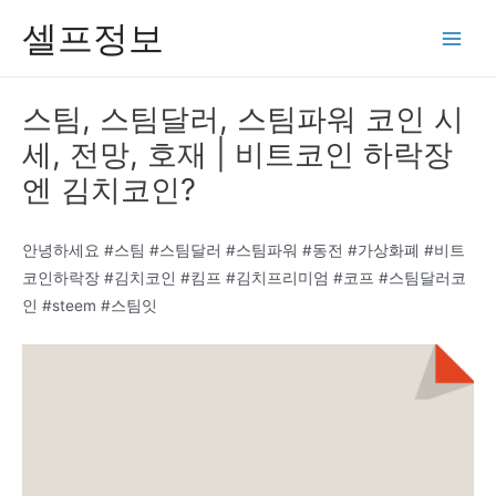
콘
셀프정보
텐
Main
츠
Men
로
스팀, 스팀달러, 스팀파워 코인 시
건
세, 전망, 호재 | 비트코인 하락장
너
뛰
엔 김치코인?
기
안녕하세요 #스팀 #스팀달러 #스팀파워 #동전 #가상화폐 #비트
코인하락장 #김치코인 #킴프 #김치프리미엄 #코프 #스팀달러코
인 #steem #스팀잇