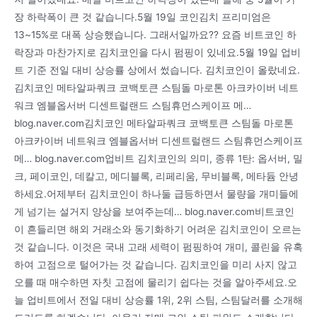
장 하락폭이 큰 것 같습니다.5월 19일 코인김치 프리미엄은
13~15%로 대폭 상승했습니다. 그래서일까요?? 요즘 비트코인 하
락장과 마찬가지로 김치코인을 다시 펌핑이 있네요.5월 19일 업비
트 기준 전일 대비 상승률 상에서 썼습니다. 김치코인이 올랐네요.
김치코인 메타알파쿼크 코백토큰 스팀돌 마로톤 아크카이버 네트
워크 엠블옵서버 디센트럴랜드 스팀휴먼스케이프 메…
blog.naver.com김치코인 메타알파쿼크 코백토큰 스팀돌 마로톤
아크카이버 네트워크 엠블옵서버 디센트럴랜드 스팀휴먼스케이프
메… blog.naver.com업비트 김치코인의 의미, 종류 1탄: 옵서버, 밀
크, 페이코인, 데칼고, 메디블록, 리페리움, 무비블록, 메타듐 안녕
하세요.어제부터 김치코인이 하나둘 급등하면서 물량을 개미들에
게 넘기는 설거지 양상을 보여주는데… blog.naver.com비트코인
이 흔들리면 해외 거래소와 동기화하기 어려운 김치코인이 오르는
것 같습니다. 이것은 국내 고래 세력이 펌핑하여 개미, 콜린을 유혹
하여 고점으로 털어가는 것 같습니다. 김치코인을 미리 사지 않고
오를 때 매수하면 자칫 고점에 물리기 쉽다는 것을 알아주세요.오
늘 업비트에서 전일 대비 상승률 1위, 2위 스팀, 스팀달러를 소개해